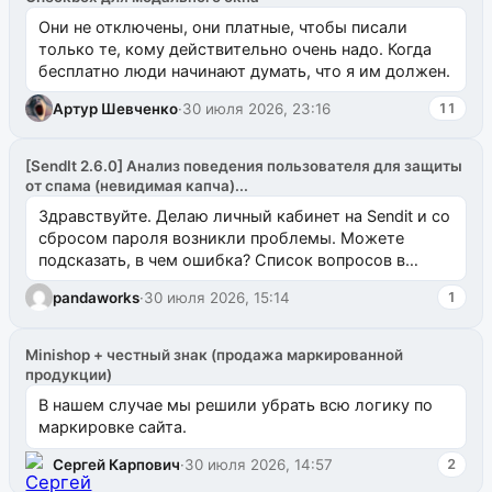
Они не отключены, они платные, чтобы писали
только те, кому действительно очень надо. Когда
бесплатно люди начинают думать, что я им должен.
Артур Шевченко
·
30 июля 2026, 23:16
11
[SendIt 2.6.0] Анализ поведения пользователя для защиты
от спама (невидимая капча)...
Здравствуйте. Делаю личный кабинет на Sendit и со
сбросом пароля возникли проблемы. Можете
подсказать, в чем ошибка? Список вопросов в
одноименном разделе на modx.pro пока пуст, и,...
pandaworks
·
30 июля 2026, 15:14
1
Minishop + честный знак (продажа маркированной
продукции)
В нашем случае мы решили убрать всю логику по
маркировке сайта.
Сергей Карпович
·
30 июля 2026, 14:57
2