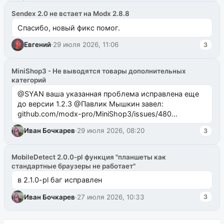
Sendex 2.0 не встает на Modx 2.8.8
Спасибо, новый фикс помог.
Евгений
·
29 июля 2026, 11:06
3
MiniShop3 - Не выводятся товары дополнительных
категорий
@SYAN ваша указанная проблема исправлена еще
до версии 1.2.3 @Павлик Мышкин завел:
github.com/modx-pro/MiniShop3/issues/480
github.com/modx-pro/MiniShop3/issues/481Исправим
Иван Бочкарев
·
29 июля 2026, 08:20
3
в б...
MobileDetect 2.0.0-pl функция "планшеты как
стандартные браузеры не работает"
в 2.1.0-pl баг исправлен
Иван Бочкарев
·
27 июля 2026, 10:33
3