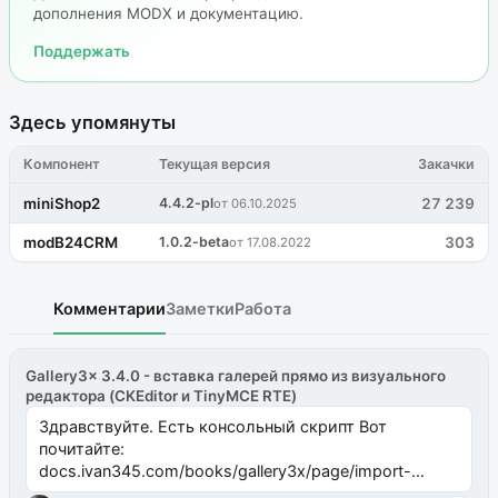
дополнения MODX и документацию.
Поддержать
Здесь упомянуты
Компонент
Текущая версия
Закачки
miniShop2
4.4.2-pl
27 239
от 06.10.2025
modB24CRM
1.0.2-beta
303
от 17.08.2022
Комментарии
Заметки
Работа
Gallery3x 3.4.0 - вставка галерей прямо из визуального
редактора (CKEditor и TinyMCE RTE)
Здравствуйте. Есть консольный скрипт Вот
почитайте:
docs.ivan345.com/books/gallery3x/page/import-
ms2galleryphp