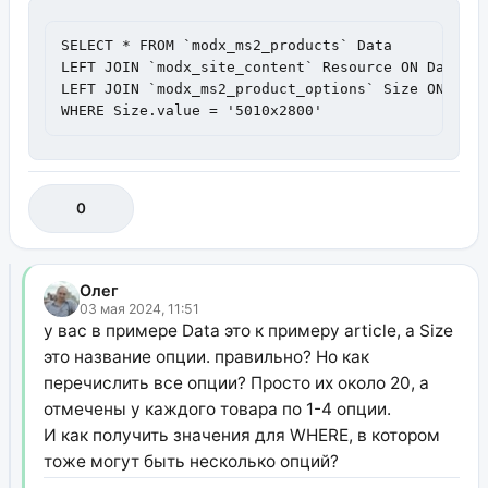
SELECT * FROM `modx_ms2_products` Data

LEFT JOIN `modx_site_content` Resource ON Data.id
LEFT JOIN `modx_ms2_product_options` Size ON Data
WHERE Size.value = '5010х2800'
0
Олег
03 мая 2024, 11:51
у вас в примере Data это к примеру article, а Size
это название опции. правильно? Но как
перечислить все опции? Просто их около 20, а
отмечены у каждого товара по 1-4 опции.
И как получить значения для WHERE, в котором
тоже могут быть несколько опций?