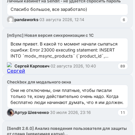
Личный кабинет на Sendit - не удается сбросить пароль
Спасибо большое, все заработало)
pandaworks
·
03 августа 2026, 12:14
6
[mSync] Новая версия синхронизации с 1С
Всем привет. В какой то момент начали сыпаться
ошибки: Error 23000 executing statement: INSERT
INTO `modx_msync_products` (`product_id`,
`uuid_1c`) VALUES ...
Сергей Карпович
·
02 августа 2026, 10:40
89
Checkbox для модального окна
Они не отключены, они платные, чтобы писали
только те, кому действительно очень надо. Когда
бесплатно люди начинают думать, что я им должен.
Артур Шевченко
·
30 июля 2026, 23:16
11
[SendIt 2.6.0] Анализ поведения пользователя для защиты
от спама (невидимая капча)...