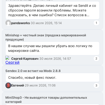
Здравствуйте. Делаю личный кабинет на Sendit и со
сбросом пароля возникли проблемы. Можете
подсказать, в чем ошибка? Список вопросов в
одноименном разделе на modx.pro пока пуст, и,...
pandaworks
·
30 июля 2026, 15:14
1
Minishop + честный знак (продажа маркированной
продукции)
В нашем случае мы решили убрать всю логику по
маркировке сайта.
Сергей Карпович
·
30 июля 2026, 14:57
2
Sendex 2.0 не встает на Modx 2.8.8
Спасибо, новый фикс помог.
Евгений
·
29 июля 2026, 11:06
3
MiniShop3 - Не выводятся товары дополнительных
категорий