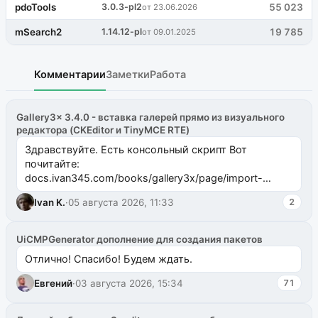
pdoTools
3.0.3-pl2
55 023
от 23.06.2026
mSearch2
1.14.12-pl
19 785
от 09.01.2025
Комментарии
Заметки
Работа
Gallery3x 3.4.0 - вставка галерей прямо из визуального
редактора (CKEditor и TinyMCE RTE)
Здравствуйте. Есть консольный скрипт Вот
почитайте:
docs.ivan345.com/books/gallery3x/page/import-
ms2galleryphp
Ivan K.
·
05 августа 2026, 11:33
2
UiCMPGenerator дополнение для создания пакетов
Отлично! Спасибо! Будем ждать.
Евгений
·
03 августа 2026, 15:34
71