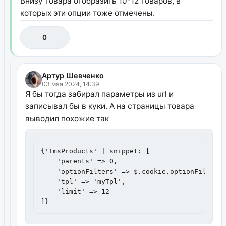
Внизу товара отобразить 10-12 товаров, в
которых эти опции тоже отмечены.
0
Артур Шевченко
03 мая 2024, 14:39
Я бы тогда забирал параметры из url и
записывал бы в куки. А на страницы товара
выводил похожие так
{'!msProducts' | snippet: [

    'parents' => 0,

    'optionFilters' => $.cookie.optionFilters

    'tpl' => 'myTpl',

    'limit' => 12

]}