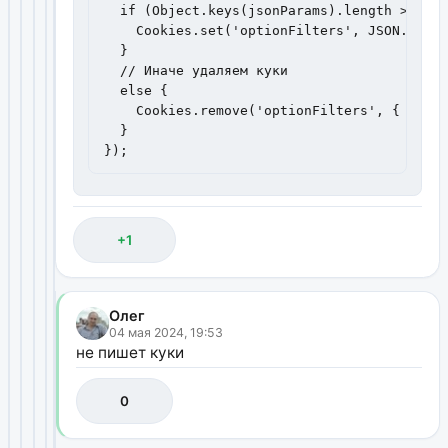
  if (Object.keys(jsonParams).length > 0) {

    Cookies.set('optionFilters', JSON.strin
  }

  // Иначе удаляем куки

  else {

    Cookies.remove('optionFilters', { path:
  }

});
+1
Олег
04 мая 2024, 19:53
не пишет куки
0