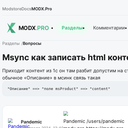
Modstore
Docs
MODX.Pro
MODX
.PRO
Разделы
Комментарии
Разделы
Вопросы
Msync как записать html конт
Приходит контент из 1с он там разбит допустим на ст
обычное «Описание» в мсинк связь такая
"Описание" ==> "поле msProduct" ==> "content"
Pandemic
/users/pandemic
Pandemic
29 апреля 2024, 13:40