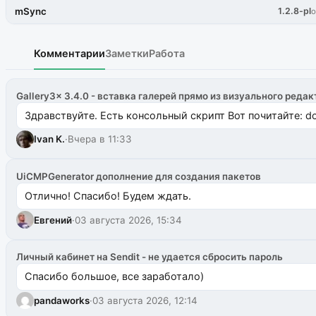
mSync
1.2.8-pl
о
Комментарии
Заметки
Работа
Gallery3x 3.4.0 - вставка галерей прямо из визуального редак
Здравствуйте. Есть консольный скрипт Вот почитайте: do
Ivan K.
·
Вчера в 11:33
UiCMPGenerator дополнение для создания пакетов
Отлично! Спасибо! Будем ждать.
Евгений
·
03 августа 2026, 15:34
Личный кабинет на Sendit - не удается сбросить пароль
Спасибо большое, все заработало)
pandaworks
·
03 августа 2026, 12:14