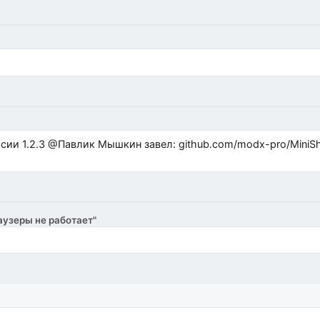
ub.com/modx-pro/MiniShop3/issues/480 github.com/modx-
аузеры не работает"