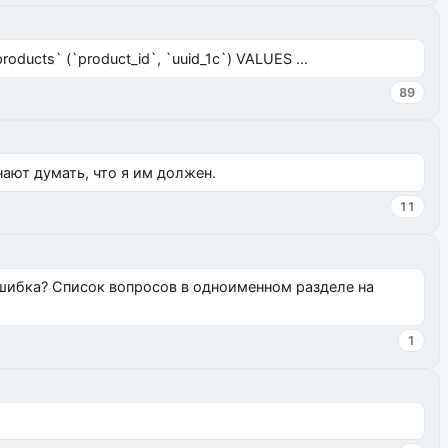
ucts` (`product_id`, `uuid_1c`) VALUES ...
89
нают думать, что я им должен.
11
ошибка? Список вопросов в одноименном разделе на
1