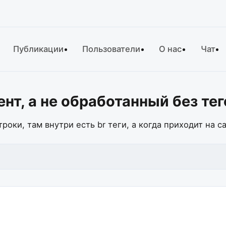
Публикации
Пользователи
О нас
Чат
ент, а не обработанный без те
роки, там внутри есть br теги, а когда приходит на с