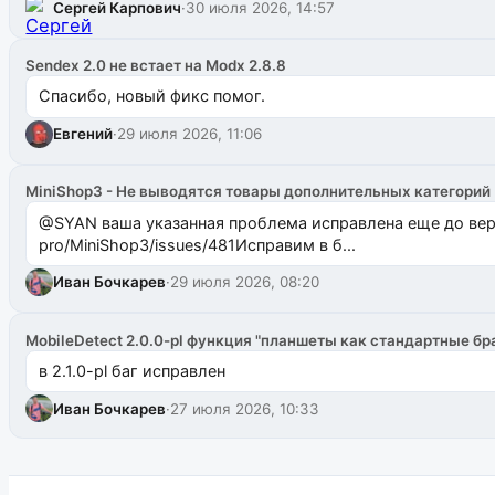
Сергей Карпович
·
30 июля 2026, 14:57
Sendex 2.0 не встает на Modx 2.8.8
Спасибо, новый фикс помог.
Евгений
·
29 июля 2026, 11:06
MiniShop3 - Не выводятся товары дополнительных категорий
@SYAN ваша указанная проблема исправлена еще до версии 1.2.3 @Павлик Мышкин завел: gith
pro/MiniShop3/issues/481Исправим в б...
Иван Бочкарев
·
29 июля 2026, 08:20
MobileDetect 2.0.0-pl функция "планшеты как стандартные бр
в 2.1.0-pl баг исправлен
Иван Бочкарев
·
27 июля 2026, 10:33