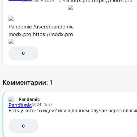
modx.pro
https://modx.pro
Pandemic
/users/pandemic
modx.pro
https://modx.pro
0
Комментарии:
1
Pandemic
02 мая 2024, 15:27
Есть у кого-то идеи? или в данном случае через плаги
0