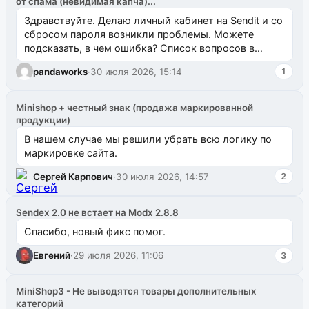
от спама (невидимая капча)...
Здравствуйте. Делаю личный кабинет на Sendit и со
сбросом пароля возникли проблемы. Можете
подсказать, в чем ошибка? Список вопросов в
одноименном разделе на modx.pro пока пуст, и,...
pandaworks
·
30 июля 2026, 15:14
1
Minishop + честный знак (продажа маркированной
продукции)
В нашем случае мы решили убрать всю логику по
маркировке сайта.
Сергей Карпович
·
30 июля 2026, 14:57
2
Sendex 2.0 не встает на Modx 2.8.8
Спасибо, новый фикс помог.
Евгений
·
29 июля 2026, 11:06
3
MiniShop3 - Не выводятся товары дополнительных
категорий