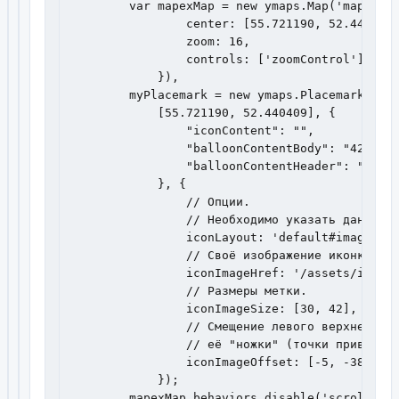
        var mapexMap = new ymaps.Map('map', {

                center: [55.721190, 52.440409]
                zoom: 16,

                controls: ['zoomControl']

            }),

        myPlacemark = new ymaps.Placemark(

            [55.721190, 52.440409], {

                "iconContent": "",

                "balloonContentBody": "423800,
                "balloonContentHeader": "АО «К
            }, {

                // Опции.

                // Необходимо указать данный т
                iconLayout: 'default#image',

                // Своё изображение иконки мет
                iconImageHref: '/assets/img/ma
                // Размеры метки.

                iconImageSize: [30, 42],

                // Смещение левого верхнего уг
                // её "ножки" (точки привязки)
                iconImageOffset: [-5, -38]

            });

        mapexMap.behaviors.disable('scrollZoom