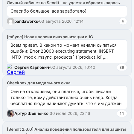
Личный кабинет на Sendit - не удается сбросить пароль
Спасибо большое, все заработало)
pandaworks
·
03 августа 2026, 12:14
6
[mSync] Новая версия синхронизации с 1С
Всем привет. В какой то момент начали сыпаться
ошибки: Error 23000 executing statement: INSERT
INTO `modx_msync_products` (`product_id`,
`uuid_1c`) VALUES ...
Сергей Карпович
·
02 августа 2026, 10:40
89
Checkbox для модального окна
Они не отключены, они платные, чтобы писали
только те, кому действительно очень надо. Когда
бесплатно люди начинают думать, что я им должен.
Артур Шевченко
·
30 июля 2026, 23:16
11
[SendIt 2.6.0] Анализ поведения пользователя для защиты