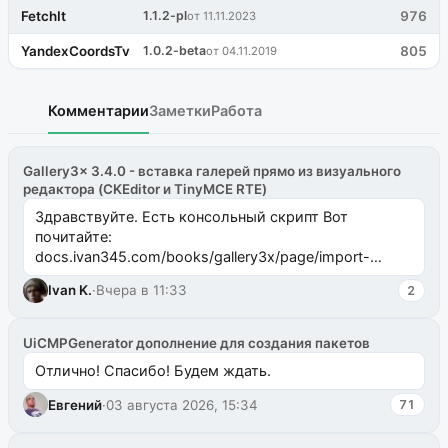
FetchIt
1.1.2-pl
976
от 11.11.2023
YandexCoordsTv
1.0.2-beta
805
от 04.11.2019
Комментарии
Заметки
Работа
Gallery3x 3.4.0 - вставка галерей прямо из визуального
редактора (CKEditor и TinyMCE RTE)
Здравствуйте. Есть консольный скрипт Вот
почитайте:
docs.ivan345.com/books/gallery3x/page/import-
ms2galleryphp
Ivan K.
·
Вчера в 11:33
2
UiCMPGenerator дополнение для создания пакетов
Отлично! Спасибо! Будем ждать.
Евгений
·
03 августа 2026, 15:34
71