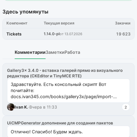
Здесь упомянуты
Компонент
Текущая версия
Закачки
Tickets
1.14.0-pl
19 623
от 13.07.2026
Комментарии
Заметки
Работа
Gallery3x 3.4.0 - вставка галерей прямо из визуального
редактора (CKEditor и TinyMCE RTE)
Здравствуйте. Есть консольный скрипт Вот
почитайте:
docs.ivan345.com/books/gallery3x/page/import-
ms2galleryphp
Ivan K.
·
Вчера в 11:33
2
UiCMPGenerator дополнение для создания пакетов
Отлично! Спасибо! Будем ждать.