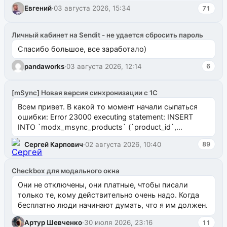
Евгений
·
03 августа 2026, 15:34
71
Личный кабинет на Sendit - не удается сбросить пароль
Спасибо большое, все заработало)
pandaworks
·
03 августа 2026, 12:14
6
[mSync] Новая версия синхронизации с 1С
Всем привет. В какой то момент начали сыпаться
ошибки: Error 23000 executing statement: INSERT
INTO `modx_msync_products` (`product_id`,
`uuid_1c`) VALUES ...
Сергей Карпович
·
02 августа 2026, 10:40
89
Checkbox для модального окна
Они не отключены, они платные, чтобы писали
только те, кому действительно очень надо. Когда
бесплатно люди начинают думать, что я им должен.
Артур Шевченко
·
30 июля 2026, 23:16
11