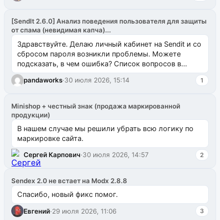
[SendIt 2.6.0] Анализ поведения пользователя для защиты
от спама (невидимая капча)...
Здравствуйте. Делаю личный кабинет на Sendit и со
сбросом пароля возникли проблемы. Можете
подсказать, в чем ошибка? Список вопросов в
одноименном разделе на modx.pro пока пуст, и,...
pandaworks
·
30 июля 2026, 15:14
1
Minishop + честный знак (продажа маркированной
продукции)
В нашем случае мы решили убрать всю логику по
маркировке сайта.
Сергей Карпович
·
30 июля 2026, 14:57
2
Sendex 2.0 не встает на Modx 2.8.8
Спасибо, новый фикс помог.
Евгений
·
29 июля 2026, 11:06
3