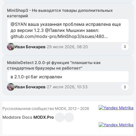
MiniShop3 - Не выводятся товары дополнительных
категорий
@SYAN ваша указанная проблема исправлена еще
до версии 1.2.3 @Павлик Мышкин завел:
github.com/modx-pro/MiniShop3/issues/480
github.com/modx-pro/MiniShop3/issues/481Исправим
Иван Бочкарев
·
29 июля 2026, 08:20
3
в б...
MobileDetect 2.0.0-pl функция "планшеты как
стандартные браузеры не работает"
в 2.1.0-pl баг исправлен
Иван Бочкарев
·
27 июля 2026, 10:33
3
Русскоязычное сообщество MODX, 2012 – 2026
Modstore
·
Docs
·
MODX.Pro
·