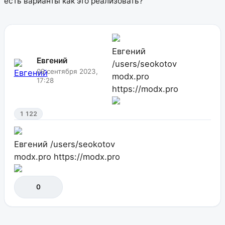
есть варианты как это реализовать?
Евгений
Евгений
/users/seokotov
09 сентября 2023,
modx.pro
17:28
https://modx.pro
1 122
Евгений
/users/seokotov
modx.pro
https://modx.pro
0