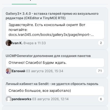
Gallery3x 3.4.0 - вставка галерей прямо из визуального
редактора (CKEditor и TinyMCE RTE)
Здравствуйте. Есть консольный скрипт Вот
почитайте:
docs.ivan345.com/books/gallery3x/page/import-
ms2galleryphp
Ivan K.
·
Вчера в 11:33
2
UiCMPGenerator дополнение для создания пакетов
Отлично! Спасибо! Будем ждать.
Евгений
·
03 августа 2026, 15:34
71
Личный кабинет на Sendit - не удается сбросить пароль
Спасибо большое, все заработало)
pandaworks
·
03 августа 2026, 12:14
6