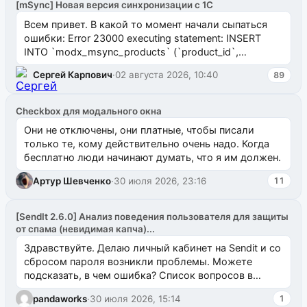
[mSync] Новая версия синхронизации с 1С
Всем привет. В какой то момент начали сыпаться
ошибки: Error 23000 executing statement: INSERT
INTO `modx_msync_products` (`product_id`,
`uuid_1c`) VALUES ...
Сергей Карпович
·
02 августа 2026, 10:40
89
Checkbox для модального окна
Они не отключены, они платные, чтобы писали
только те, кому действительно очень надо. Когда
бесплатно люди начинают думать, что я им должен.
Артур Шевченко
·
30 июля 2026, 23:16
11
[SendIt 2.6.0] Анализ поведения пользователя для защиты
от спама (невидимая капча)...
Здравствуйте. Делаю личный кабинет на Sendit и со
сбросом пароля возникли проблемы. Можете
подсказать, в чем ошибка? Список вопросов в
одноименном разделе на modx.pro пока пуст, и,...
pandaworks
·
30 июля 2026, 15:14
1