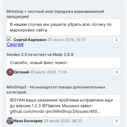
Minishop + честный знак (продажа маркированной
продукции)
В нашем случае мы решили убрать всю логику по
маркировке сайта.
Сергей Карпович
·
30 июля 2026, 14:57
2
Sendex 2.0 не встает на Modx 2.8.8
Спасибо, новый фикс помог.
Евгений
·
29 июля 2026, 11:06
3
MiniShop3 - Не выводятся товары дополнительных
категорий
@SYAN ваша указанная проблема исправлена еще
до версии 1.2.3 @Павлик Мышкин завел:
github.com/modx-pro/MiniShop3/issues/480
github.com/modx-pro/MiniShop3/issues/481Исправим
Иван Бочкарев
·
29 июля 2026, 08:20
3
в б...