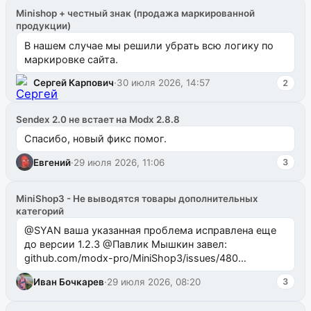
Minishop + честный знак (продажа маркированной
продукции)
В нашем случае мы решили убрать всю логику по
маркировке сайта.
Сергей Карпович
·
30 июля 2026, 14:57
2
Sendex 2.0 не встает на Modx 2.8.8
Спасибо, новый фикс помог.
Евгений
·
29 июля 2026, 11:06
3
MiniShop3 - Не выводятся товары дополнительных
категорий
@SYAN ваша указанная проблема исправлена еще
до версии 1.2.3 @Павлик Мышкин завел:
github.com/modx-pro/MiniShop3/issues/480
github.com/modx-pro/MiniShop3/issues/481Исправим
Иван Бочкарев
·
29 июля 2026, 08:20
3
в б...