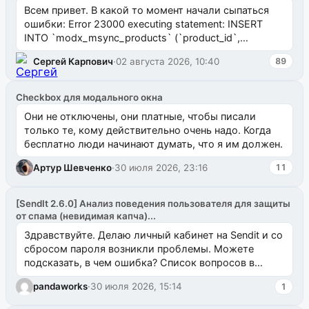
Всем привет. В какой то момент начали сыпаться
ошибки: Error 23000 executing statement: INSERT
INTO `modx_msync_products` (`product_id`,
`uuid_1c`) VALUES ...
Сергей Карпович
·
02 августа 2026, 10:40
89
Checkbox для модального окна
Они не отключены, они платные, чтобы писали
только те, кому действительно очень надо. Когда
бесплатно люди начинают думать, что я им должен.
Артур Шевченко
·
30 июля 2026, 23:16
11
[SendIt 2.6.0] Анализ поведения пользователя для защиты
от спама (невидимая капча)...
Здравствуйте. Делаю личный кабинет на Sendit и со
сбросом пароля возникли проблемы. Можете
подсказать, в чем ошибка? Список вопросов в
одноименном разделе на modx.pro пока пуст, и,...
pandaworks
·
30 июля 2026, 15:14
1