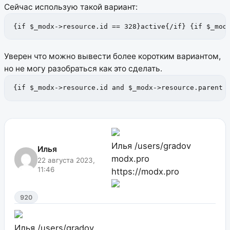
Сейчас использую такой вариант:
{if $_modx->resource.id == 328}active{/if} {if $_mod
Уверен что можно вывести более коротким вариантом,
но не могу разобраться как это сделать.
{if $_modx->resource.id and $_modx->resource.parent 
Илья
/users/gradov
Илья
modx.pro
22 августа 2023,
11:46
https://modx.pro
920
Илья
/users/gradov