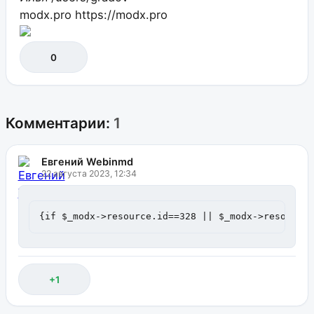
modx.pro
https://modx.pro
0
Комментарии:
1
Евгений Webinmd
22 августа 2023, 12:34
{if $_modx->resource.id==328 || $_modx->resource
+1