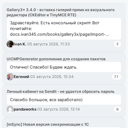
Gallery3x 3.4.0 - вставка галерей прямо из визуального
редактора (CKEditor и TinyMCE RTE)
Здравствуйте. Есть консольный скрипт Вот
почитайте:
docs.ivan345.com/books/gallery3x/page/import-
ms2galleryphp
Ivan K.
·
05 августа 2026, 11:33
2
UiCMPGenerator дополнение для создания пакетов
Отлично! Спасибо! Будем ждать.
Евгений
·
03 августа 2026, 15:34
71
Личный кабинет на Sendit - не удается сбросить пароль
Спасибо большое, все заработало)
pandaworks
·
03 августа 2026, 12:14
6
[mSync] Новая версия синхронизации с 1С