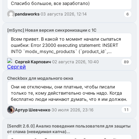
Спасибо большое, все заработало)
pandaworks
·
03 августа 2026, 12:14
6
[mSync] Новая версия синхронизации с 1С
Всем привет. В какой то момент начали сыпаться
ошибки: Error 23000 executing statement: INSERT
INTO `modx_msync_products` (`product_id`,
`uuid_1c`) VALUES ...
Сергей Карпович
·
02 августа 2026, 10:40
89
Checkbox для модального окна
Они не отключены, они платные, чтобы писали
только те, кому действительно очень надо. Когда
бесплатно люди начинают думать, что я им должен.
Артур Шевченко
·
30 июля 2026, 23:16
11
[SendIt 2.6.0] Анализ поведения пользователя для защиты
от спама (невидимая капча)...