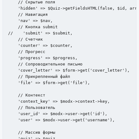
    // Скрытые поля

    'hidden' => $Quiz->getFieldsHTML(false, $id, arra
    // Навигация

    'nav' => $nav,

    // Кнопка submit

//    'submit' => $submit,

    // Cчетчик

    'counter' => $counter,

    // Прогресс

    'progress' => $progress,

    // Сопроводительное письмо

    'cover_letter' => $form->get('cover_letter'),

    // Прикрепленный файл

    'file' => $form->get('file'),

    // Контекст

    'context_key' => $modx->context->key,

    // Пользователь

    'user_id' => $modx->user->get('id'),

    'user' => $modx->user->get('username'),

    // Массив формы

    'quiz' => $quiz
