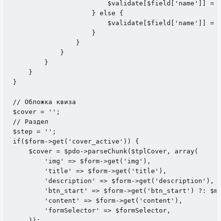
                        $validate[$field['name']] = $
                    } else {

                        $validate[$field['name']] = $
                    }

                }

            }

        }       

    }

}

// Обложка квиза

$cover = '';

// Раздел

$step = '';

if($form->get('cover_active')) {

    $cover = $pdo->parseChunk($tplCover, array(

        'img' => $form->get('img'),

        'title' => $form->get('title'),

        'description' => $form->get('description'),

        'btn_start' => $form->get('btn_start') ?: $mo
        'content' => $form->get('content'),

        'formSelector' => $formSelector,

    ));    
