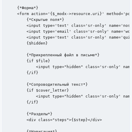
    {*Форма*}

    <form action='{$_modx->resource.uri}' method='pos
        {*Скрытые поля*}

        <input type='text' class='sr-only' name='nosp
        <input type='email' class='sr-only' name='wor
        <input type='text' class='sr-only' name='quiz
        {$hidden}

        {*Прикрепленный файл в письме*}

        {if $file}

            <input type="hidden" class='sr-only' name
        {/if}

        {*Сопроводительный текст*}

        {if $cover_letter}

            <input type="hidden" class='sr-only' name
        {/if}

        {*Разделы*}

        <div class="steps">{$step}</div>

        {*Навигация*}
