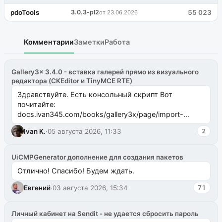
pdoTools
3.0.3-pl2
55 023
от 23.06.2026
Комментарии
Заметки
Работа
Gallery3x 3.4.0 - вставка галерей прямо из визуального
редактора (CKEditor и TinyMCE RTE)
Здравствуйте. Есть консольный скрипт Вот
почитайте:
docs.ivan345.com/books/gallery3x/page/import-
ms2galleryphp
Ivan K.
·
05 августа 2026, 11:33
2
UiCMPGenerator дополнение для создания пакетов
Отлично! Спасибо! Будем ждать.
Евгений
·
03 августа 2026, 15:34
71
Личный кабинет на Sendit - не удается сбросить пароль