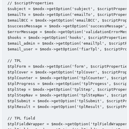
// $scriptProperties

$subject = $modx->getOption('subject', $scriptPropert
$emailTo = $modx->getOption('emailTo', $scriptPropert
$emailBCC = $modx->getOption('emailBCC', $scriptPrope
$successMessage = $modx->getOption('successMessage', 
$errorMessage = $modx->getOption('validationErrorMess
$hooks = $modx->getOption('hooks', $scriptProperties,
$email_admin = $modx->getOption('emailTpl', $scriptPr
$email_user = $modx->getOption('fiarTpl', $scriptProp
// TPL

$tplForm = $modx->getOption('form', $scriptProperties
$tplCover = $modx->getOption('tplCover', $scriptPrope
$tplCounter = $modx->getOption('tplCounter', $scriptP
$tplProgress = $modx->getOption('tplProgess', $script
$tplStep = $modx->getOption('tplStep', $scriptPropert
$tplStepNav = $modx->getOption('tplStepNav', $scriptP
$tplSubmit = $modx->getOption('tplSubmit', $scriptPro
$tplResult = $modx->getOption('tplResult', $scriptPro
// TPL field

$tplFieldWrapper = $modx->getOption('tplFieldWrapper'