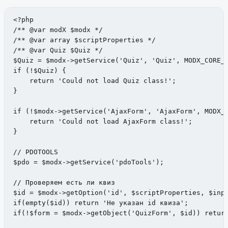
<?php

/** @var modX $modx */

/** @var array $scriptProperties */

/** @var Quiz $Quiz */

$Quiz = $modx->getService('Quiz', 'Quiz', MODX_CORE_P
if (!$Quiz) {

    return 'Could not load Quiz class!';

}

if (!$modx->getService('AjaxForm', 'AjaxForm', MODX_C
    return 'Could not load AjaxForm class!';

}

// PDOTOOLS

$pdo = $modx->getService('pdoTools');

// Проверяем есть ли квиз

$id = $modx->getOption('id', $scriptProperties, $inpu
if(empty($id)) return 'Не указан id квиза';

if(!$form = $modx->getObject('QuizForm', $id)) return