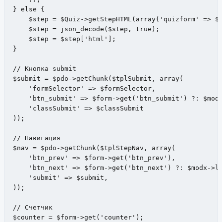
} else {

    $step = $Quiz->getStepHTML(array('quizform' => $i
    $step = json_decode($step, true);

    $step = $step['html'];

}

// Кнопка submit

$submit = $pdo->getChunk($tplSubmit, array(

    'formSelector' => $formSelector,

    'btn_submit' => $form->get('btn_submit') ?: $modx
    'classSubmit' => $classSubmit

));

// Навигация

$nav = $pdo->getChunk($tplStepNav, array(

    'btn_prev' => $form->get('btn_prev'),

    'btn_next' => $form->get('btn_next') ?: $modx->le
    'submit' => $submit,

));

// Счетчик

$counter = $form->get('counter');
