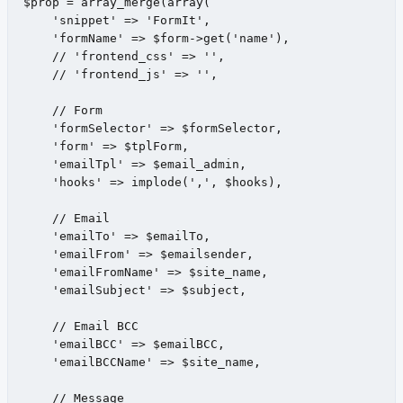
$prop = array_merge(array(

    'snippet' => 'FormIt',

    'formName' => $form->get('name'),

    // 'frontend_css' => '',

    // 'frontend_js' => '',

    // Form

    'formSelector' => $formSelector,

    'form' => $tplForm,

    'emailTpl' => $email_admin,

    'hooks' => implode(',', $hooks),

    // Email

    'emailTo' => $emailTo,

    'emailFrom' => $emailsender,

    'emailFromName' => $site_name,

    'emailSubject' => $subject,

    // Email BCC

    'emailBCC' => $emailBCC,

    'emailBCCName' => $site_name,

    // Message
