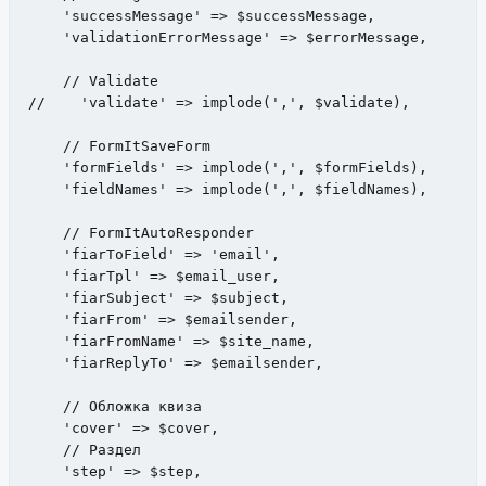
    'successMessage' => $successMessage,

    'validationErrorMessage' => $errorMessage,

    // Validate

//    'validate' => implode(',', $validate),

    // FormItSaveForm 

    'formFields' => implode(',', $formFields),

    'fieldNames' => implode(',', $fieldNames),

    // FormItAutoResponder

    'fiarToField' => 'email',

    'fiarTpl' => $email_user,

    'fiarSubject' => $subject,

    'fiarFrom' => $emailsender,

    'fiarFromName' => $site_name,

    'fiarReplyTo' => $emailsender,

    // Обложка квиза

    'cover' => $cover,

    // Раздел

    'step' => $step,
