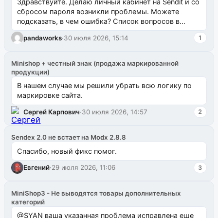
Здравствуйте. Делаю личный кабинет на Sendit и со
сбросом пароля возникли проблемы. Можете
подсказать, в чем ошибка? Список вопросов в
одноименном разделе на modx.pro пока пуст, и,...
pandaworks
·
30 июля 2026, 15:14
1
Minishop + честный знак (продажа маркированной
продукции)
В нашем случае мы решили убрать всю логику по
маркировке сайта.
Сергей Карпович
·
30 июля 2026, 14:57
2
Sendex 2.0 не встает на Modx 2.8.8
Спасибо, новый фикс помог.
Евгений
·
29 июля 2026, 11:06
3
MiniShop3 - Не выводятся товары дополнительных
категорий
@SYAN ваша указанная проблема исправлена еще