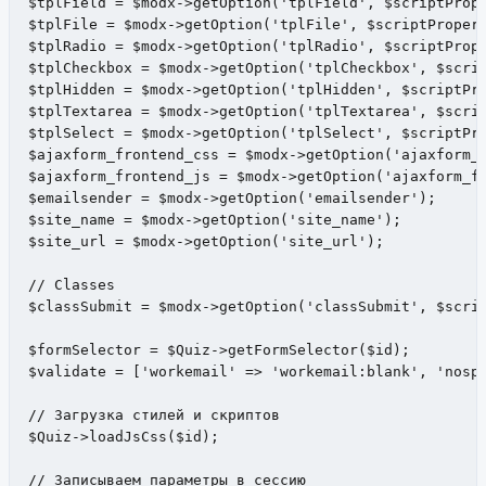
$tplField = $modx->getOption('tplField', $scriptPrope
$tplFile = $modx->getOption('tplFile', $scriptPropert
$tplRadio = $modx->getOption('tplRadio', $scriptPrope
$tplCheckbox = $modx->getOption('tplCheckbox', $scrip
$tplHidden = $modx->getOption('tplHidden', $scriptPro
$tplTextarea = $modx->getOption('tplTextarea', $scrip
$tplSelect = $modx->getOption('tplSelect', $scriptPro
$ajaxform_frontend_css = $modx->getOption('ajaxform_f
$ajaxform_frontend_js = $modx->getOption('ajaxform_fr
$emailsender = $modx->getOption('emailsender'); 

$site_name = $modx->getOption('site_name');

$site_url = $modx->getOption('site_url');

// Classes

$classSubmit = $modx->getOption('classSubmit', $scrip
$formSelector = $Quiz->getFormSelector($id);

$validate = ['workemail' => 'workemail:blank', 'nospa
// Загрузка стилей и скриптов

$Quiz->loadJsCss($id);

// Записываем параметры в сессию
