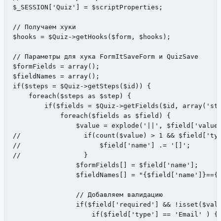
$_SESSION['Quiz'] = $scriptProperties;

// Получаем хуки

$hooks = $Quiz->getHooks($form, $hooks);

// Параметры для хука FormItSaveForm и QuizSave

$formFields = array();

$fieldNames = array();

if($steps = $Quiz->getSteps($id)) {

    foreach($steps as $step) {

        if($fields = $Quiz->getFields($id, array('ste
            foreach($fields as $field) {

                $value = explode('||', $field['value'
//                if(count($value) > 1 && $field['typ
//                    $field['name'] .= '[]';

//                }

                $formFields[] = $field['name'];

                $fieldNames[] = "{$field['name']}=={$
                // Добавляем валидацию

                if($field['required'] && !isset($vali
                    if($field['type'] == 'Email' ) {
