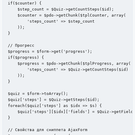
if($counter) {

    $step_count = $Quiz->getCountSteps($id);

    $counter = $pdo->getChunk($tplCounter, array(

        'steps_count' => $step_count

    )); 

}

// Прогресс

$progress = $form->get('progress');

if($progress) {

    $progress = $pdo->getChunk($tplProgress, array(

        'steps_count' => $Quiz->getCountSteps($id)

    )); 

}

$quiz = $form->toArray();

$quiz['steps'] = $Quiz->getSteps($id);

foreach($quiz['steps'] as $idx => $s) {

    $quiz['steps'][$idx]['fields'] = $Quiz->getFields
}

// Свойства для сниппета AjaxForm
