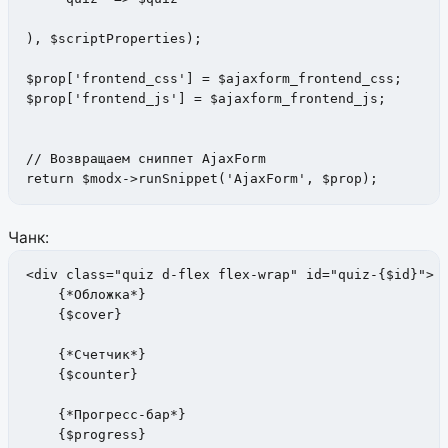
), $scriptProperties);

$prop['frontend_css'] = $ajaxform_frontend_css;

$prop['frontend_js'] = $ajaxform_frontend_js;

// Возвращаем сниппет AjaxForm

return $modx->runSnippet('AjaxForm', $prop);
Чанк:
<div class="quiz d-flex flex-wrap" id="quiz-{$id}">

    {*Обложка*}

    {$cover}

    {*Счетчик*}

    {$counter}

    {*Прогресс-бар*}

    {$progress}
