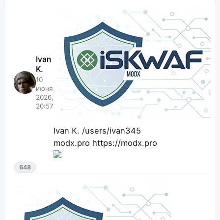
Ivan
K.
10
июня
2026,
20:57
Ivan K.
/users/ivan345
modx.pro
https://modx.pro
648