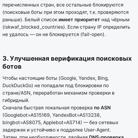
перечисленных стран, все остальные блокируются
(поисковые боты при этом проходят, т.к. проверяются
раньше). Белый список
имеет приоритет
над чёрным
(iskwaf_blocked_countries). Если страну IP определить
не удалось — он не блокируется (fail-open).
3. Улучшенная верификация поисковых
ботов
Чтобы настоящие боты (Google, Yandex, Bing,
DuckDuckGo) не попадали под блокировки по
стране/ASN, переработан механизм проверки в
гибридный.
Сначала быстрая локальная проверка
по ASN
(Googlebot=AS15169, YandexBot=AS13238,
bingbot=AS8075, Applebot=AS714) — без сетевых
задержек и устойчиво к подделке User-Agent.
Затем, при необходимости, двойная
DNS-проверка