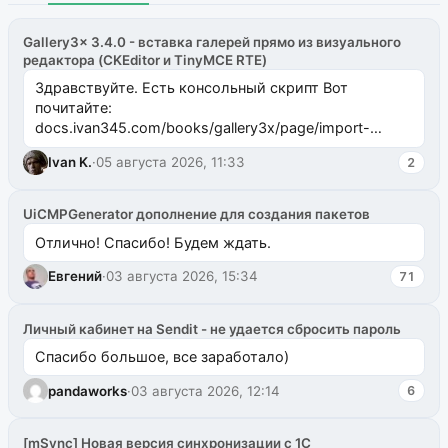
Gallery3x 3.4.0 - вставка галерей прямо из визуального
редактора (CKEditor и TinyMCE RTE)
Здравствуйте. Есть консольный скрипт Вот
почитайте:
docs.ivan345.com/books/gallery3x/page/import-
ms2galleryphp
Ivan K.
·
05 августа 2026, 11:33
2
UiCMPGenerator дополнение для создания пакетов
Отлично! Спасибо! Будем ждать.
Евгений
·
03 августа 2026, 15:34
71
Личный кабинет на Sendit - не удается сбросить пароль
Спасибо большое, все заработало)
pandaworks
·
03 августа 2026, 12:14
6
[mSync] Новая версия синхронизации с 1С