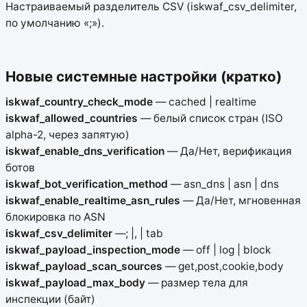
Настраиваемый разделитель CSV (iskwaf_csv_delimiter,
по умолчанию «;»).
Новые системные настройки (кратко)
iskwaf_country_check_mode
— cached | realtime
iskwaf_allowed_countries
— белый список стран (ISO
alpha-2, через запятую)
iskwaf_enable_dns_verification
— Да/Нет, верификация
ботов
iskwaf_bot_verification_method
— asn_dns | asn | dns
iskwaf_enable_realtime_asn_rules
— Да/Нет, мгновенная
блокировка по ASN
iskwaf_csv_delimiter
—; |, | tab
iskwaf_payload_inspection_mode
— off | log | block
iskwaf_payload_scan_sources
— get,post,cookie,body
iskwaf_payload_max_body
— размер тела для
инспекции (байт)