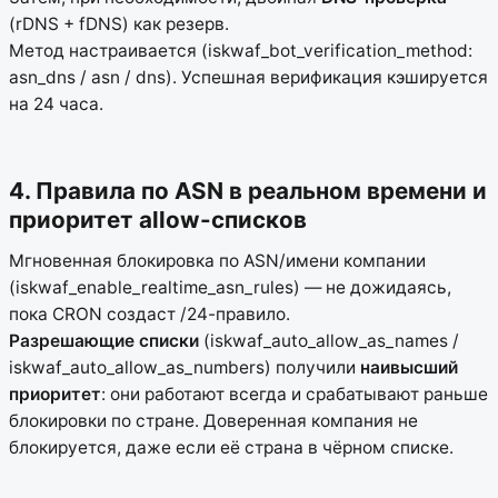
(rDNS + fDNS) как резерв.
Метод настраивается (iskwaf_bot_verification_method:
asn_dns / asn / dns). Успешная верификация кэшируется
на 24 часа.
4. Правила по ASN в реальном времени и
приоритет allow-списков
Мгновенная блокировка по ASN/имени компании
(iskwaf_enable_realtime_asn_rules) — не дожидаясь,
пока CRON создаст /24-правило.
Разрешающие списки
(iskwaf_auto_allow_as_names /
iskwaf_auto_allow_as_numbers) получили
наивысший
приоритет
: они работают всегда и срабатывают раньше
блокировки по стране. Доверенная компания не
блокируется, даже если её страна в чёрном списке.