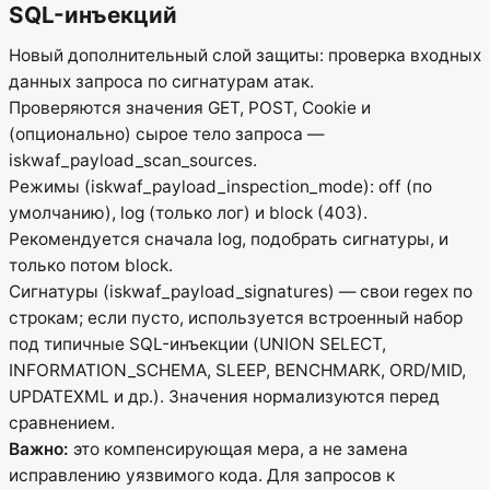
SQL-инъекций
Новый дополнительный слой защиты: проверка входных
данных запроса по сигнатурам атак.
Проверяются значения GET, POST, Cookie и
(опционально) сырое тело запроса —
iskwaf_payload_scan_sources.
Режимы (iskwaf_payload_inspection_mode): off (по
умолчанию), log (только лог) и block (403).
Рекомендуется сначала log, подобрать сигнатуры, и
только потом block.
Сигнатуры (iskwaf_payload_signatures) — свои regex по
строкам; если пусто, используется встроенный набор
под типичные SQL-инъекции (UNION SELECT,
INFORMATION_SCHEMA, SLEEP, BENCHMARK, ORD/MID,
UPDATEXML и др.). Значения нормализуются перед
сравнением.
Важно:
это компенсирующая мера, а не замена
исправлению уязвимого кода. Для запросов к