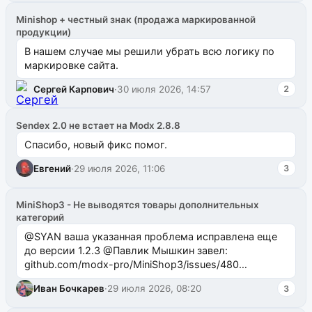
Minishop + честный знак (продажа маркированной
продукции)
В нашем случае мы решили убрать всю логику по
маркировке сайта.
Сергей Карпович
·
30 июля 2026, 14:57
2
Sendex 2.0 не встает на Modx 2.8.8
Спасибо, новый фикс помог.
Евгений
·
29 июля 2026, 11:06
3
MiniShop3 - Не выводятся товары дополнительных
категорий
@SYAN ваша указанная проблема исправлена еще
до версии 1.2.3 @Павлик Мышкин завел:
github.com/modx-pro/MiniShop3/issues/480
github.com/modx-pro/MiniShop3/issues/481Исправим
Иван Бочкарев
·
29 июля 2026, 08:20
3
в б...