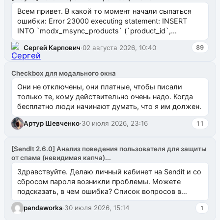
Всем привет. В какой то момент начали сыпаться
ошибки: Error 23000 executing statement: INSERT
INTO `modx_msync_products` (`product_id`,
`uuid_1c`) VALUES ...
Сергей Карпович
·
02 августа 2026, 10:40
89
Checkbox для модального окна
Они не отключены, они платные, чтобы писали
только те, кому действительно очень надо. Когда
бесплатно люди начинают думать, что я им должен.
Артур Шевченко
·
30 июля 2026, 23:16
11
[SendIt 2.6.0] Анализ поведения пользователя для защиты
от спама (невидимая капча)...
Здравствуйте. Делаю личный кабинет на Sendit и со
сбросом пароля возникли проблемы. Можете
подсказать, в чем ошибка? Список вопросов в
одноименном разделе на modx.pro пока пуст, и,...
pandaworks
·
30 июля 2026, 15:14
1