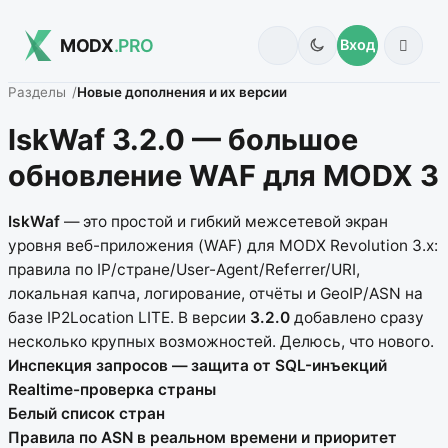
MODX
.PRO
Вход
Разделы
Новые дополнения и их версии
IskWaf 3.2.0 — большое
обновление WAF для MODX 3
IskWaf
— это простой и гибкий межсетевой экран
уровня веб-приложения (WAF) для MODX Revolution 3.x:
правила по IP/стране/User-Agent/Referrer/URI,
локальная капча, логирование, отчёты и GeoIP/ASN на
базе IP2Location LITE. В версии
3.2.0
добавлено сразу
несколько крупных возможностей. Делюсь, что нового.
Инспекция запросов — защита от SQL-инъекций
Realtime-проверка страны
Белый список стран
Правила по ASN в реальном времени и приоритет