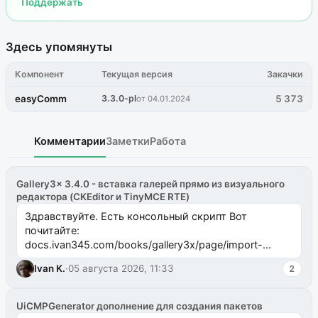
Поддержать
Здесь упомянуты
Компонент
Текущая версия
Закачки
easyComm
3.3.0-pl
5 373
от 04.01.2024
Комментарии
Заметки
Работа
Gallery3x 3.4.0 - вставка галерей прямо из визуального
редактора (CKEditor и TinyMCE RTE)
Здравствуйте. Есть консольный скрипт Вот
почитайте:
docs.ivan345.com/books/gallery3x/page/import-
ms2galleryphp
Ivan K.
·
05 августа 2026, 11:33
2
UiCMPGenerator дополнение для создания пакетов