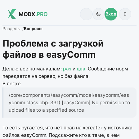
MODX
.PRO
Вход
Разделы
Вопросы
Проблема с загрузкой
файлов в easyComm
Делаю все по мануалам:
раз
и
два
. Сообщение норм
передается на сервер, но без файла.
В логах:
/core/components/easycomm/model/easycomm/eas
ycomm.class.php: 331) [easyComm] No permission to
upload files to a specified source
То есть ругается, что нет прав на «create» у источника
файлов easyComm.
Подскажите кто в теме, в чем