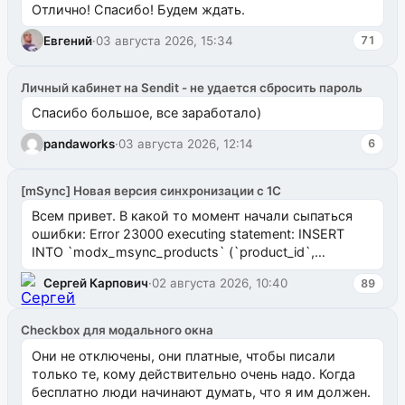
Отлично! Спасибо! Будем ждать.
Евгений
·
03 августа 2026, 15:34
71
Личный кабинет на Sendit - не удается сбросить пароль
Спасибо большое, все заработало)
pandaworks
·
03 августа 2026, 12:14
6
[mSync] Новая версия синхронизации с 1С
Всем привет. В какой то момент начали сыпаться
ошибки: Error 23000 executing statement: INSERT
INTO `modx_msync_products` (`product_id`,
`uuid_1c`) VALUES ...
Сергей Карпович
·
02 августа 2026, 10:40
89
Checkbox для модального окна
Они не отключены, они платные, чтобы писали
только те, кому действительно очень надо. Когда
бесплатно люди начинают думать, что я им должен.