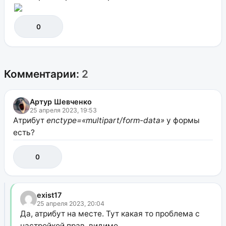
0
Комментарии:
2
Артур Шевченко
25 апреля 2023, 19:53
Атрибут
enctype=«multipart/form-data»
у формы
есть?
0
exist17
25 апреля 2023, 20:04
Да, атрибут на месте. Тут какая то проблема с
настройкой прав, видимо.