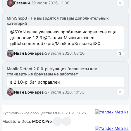
Евгений
·
29 июля 2026, 11:06
3
MiniShop3 - Не выводятся товары дополнительных
категорий
@SYAN ваша указанная проблема исправлена еще
до версии 1.2.3 @Павлик Мышкин завел:
github.com/modx-pro/MiniShop3/issues/480
github.com/modx-pro/MiniShop3/issues/481Исправим
Иван Бочкарев
·
29 июля 2026, 08:20
3
в б...
MobileDetect 2.0.0-pl функция "планшеты как
стандартные браузеры не работает"
в 2.1.0-pl баг исправлен
Иван Бочкарев
·
27 июля 2026, 10:33
3
Русскоязычное сообщество MODX, 2012 – 2026
Modstore
·
Docs
·
MODX.Pro
·