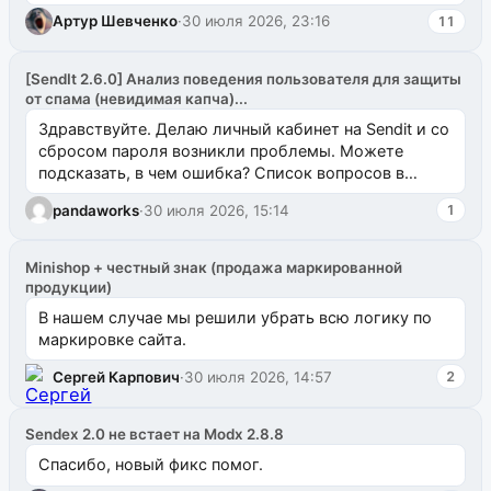
Артур Шевченко
·
30 июля 2026, 23:16
11
[SendIt 2.6.0] Анализ поведения пользователя для защиты
от спама (невидимая капча)...
Здравствуйте. Делаю личный кабинет на Sendit и со
сбросом пароля возникли проблемы. Можете
подсказать, в чем ошибка? Список вопросов в
одноименном разделе на modx.pro пока пуст, и,...
pandaworks
·
30 июля 2026, 15:14
1
Minishop + честный знак (продажа маркированной
продукции)
В нашем случае мы решили убрать всю логику по
маркировке сайта.
Сергей Карпович
·
30 июля 2026, 14:57
2
Sendex 2.0 не встает на Modx 2.8.8
Спасибо, новый фикс помог.