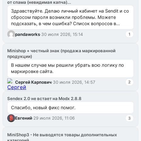
от спама (невидимая капча)...
Здравствуйте. Делаю личный кабинет на Sendit и со
сбросом пароля возникли проблемы. Можете
подсказать, в чем ошибка? Список вопросов в
одноименном разделе на modx.pro пока пуст, и,...
pandaworks
·
30 июля 2026, 15:14
1
Minishop + честный знак (продажа маркированной
продукции)
В нашем случае мы решили убрать всю логику по
маркировке сайта.
Сергей Карпович
·
30 июля 2026, 14:57
2
Sendex 2.0 не встает на Modx 2.8.8
Спасибо, новый фикс помог.
Евгений
·
29 июля 2026, 11:06
3
MiniShop3 - Не выводятся товары дополнительных
категорий