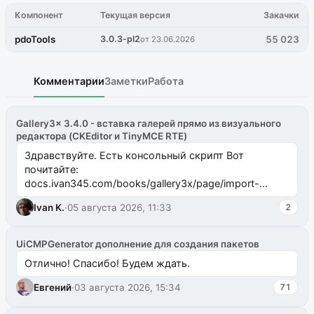
Компонент
Текущая версия
Закачки
pdoTools
3.0.3-pl2
55 023
от 23.06.2026
Комментарии
Заметки
Работа
Gallery3x 3.4.0 - вставка галерей прямо из визуального
редактора (CKEditor и TinyMCE RTE)
Здравствуйте. Есть консольный скрипт Вот
почитайте:
docs.ivan345.com/books/gallery3x/page/import-
ms2galleryphp
Ivan K.
·
05 августа 2026, 11:33
2
UiCMPGenerator дополнение для создания пакетов
Отлично! Спасибо! Будем ждать.
Евгений
·
03 августа 2026, 15:34
71