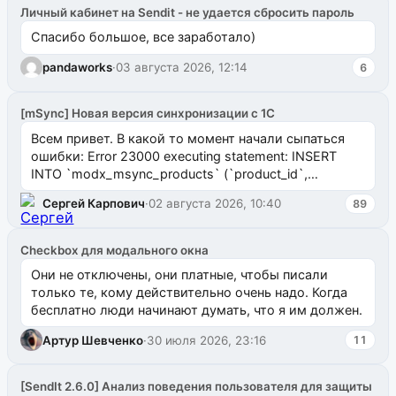
Личный кабинет на Sendit - не удается сбросить пароль
Спасибо большое, все заработало)
pandaworks
·
03 августа 2026, 12:14
6
[mSync] Новая версия синхронизации с 1С
Всем привет. В какой то момент начали сыпаться
ошибки: Error 23000 executing statement: INSERT
INTO `modx_msync_products` (`product_id`,
`uuid_1c`) VALUES ...
Сергей Карпович
·
02 августа 2026, 10:40
89
Checkbox для модального окна
Они не отключены, они платные, чтобы писали
только те, кому действительно очень надо. Когда
бесплатно люди начинают думать, что я им должен.
Артур Шевченко
·
30 июля 2026, 23:16
11
[SendIt 2.6.0] Анализ поведения пользователя для защиты