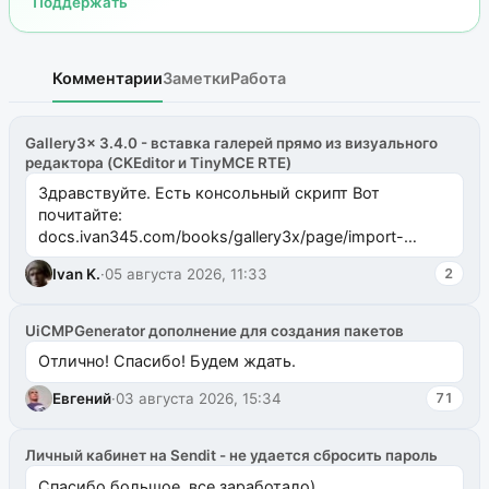
Поддержать
Комментарии
Заметки
Работа
Gallery3x 3.4.0 - вставка галерей прямо из визуального
редактора (CKEditor и TinyMCE RTE)
Здравствуйте. Есть консольный скрипт Вот
почитайте:
docs.ivan345.com/books/gallery3x/page/import-
ms2galleryphp
Ivan K.
·
05 августа 2026, 11:33
2
UiCMPGenerator дополнение для создания пакетов
Отлично! Спасибо! Будем ждать.
Евгений
·
03 августа 2026, 15:34
71
Личный кабинет на Sendit - не удается сбросить пароль
Спасибо большое, все заработало)