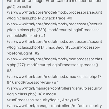
Fatal error: Uncaught Error: Call to a member function
get() on null in
/var/www/html/core/model/modx/processors/securit
y/login.class.php:142 Stack trace: #0
/var/www/html/core/model/modx/processors/securit
y/login.class.php(230): modSecurityLoginProcessor-
>checkIsBlocked() #1
/var/www/html/core/model/modx/processors/securit
y/login.class.php(417): modSecurityLoginProcessor-
>beforeLogin() #2
/var/www/html/core/model/modx/modprocessor.clas
s.php(177): modSecurityLoginProcessor->process()
#3
/var/www/html/core/model/modx/modx.class.php(17
64): modProcessor->run() #4
/var/www/html/manager/controllers/default/security
/login.class.php(198): modX-
>runProcessor('security/login', Array) #5
/var/www/html/manager/controllers/default/security