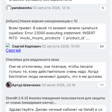
pandaworks
·
03 августа 2026, 12:14
6
[mSync] Новая версия синхронизации с 1С
Всем привет. В какой то момент начали сыпаться
ошибки: Error 23000 executing statement: INSERT
INTO `modx_msync_products` (`product_id`,
`uuid_1c`) VALUES ...
Сергей Карпович
·
02 августа 2026, 10:40
89
Checkbox для модального окна
Они не отключены, они платные, чтобы писали
только те, кому действительно очень надо. Когда
бесплатно люди начинают думать, что я им должен.
Артур Шевченко
·
30 июля 2026, 23:16
11
[SendIt 2.6.0] Анализ поведения пользователя для защиты
от спама (невидимая капча)...
Здравствуйте. Делаю личный кабинет на Sendit и со