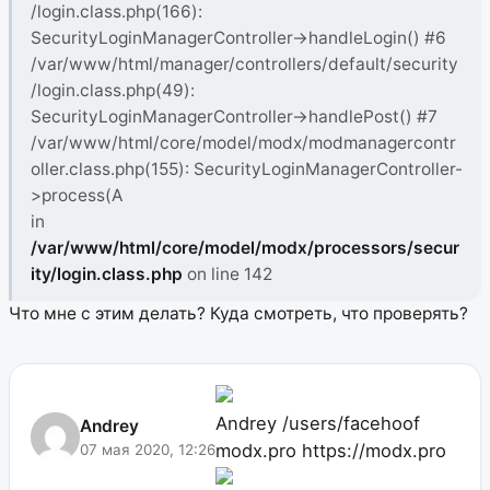
/login.class.php(166):
SecurityLoginManagerController->handleLogin() #6
/var/www/html/manager/controllers/default/security
/login.class.php(49):
SecurityLoginManagerController->handlePost() #7
/var/www/html/core/model/modx/modmanagercontr
oller.class.php(155): SecurityLoginManagerController-
>process(A
in
/var/www/html/core/model/modx/processors/secur
ity/login.class.php
on line 142
Что мне с этим делать? Куда смотреть, что проверять?
Andrey
/users/facehoof
Andrey
modx.pro
https://modx.pro
07 мая 2020, 12:26