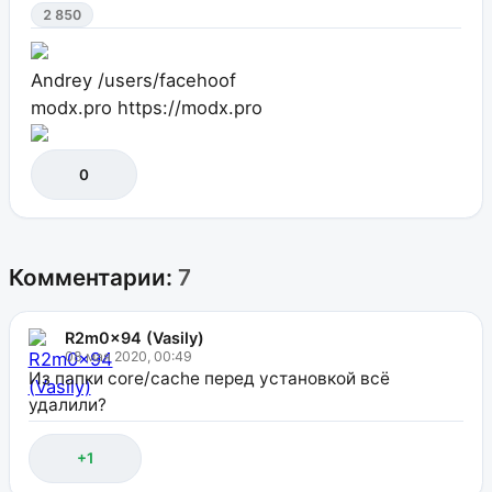
2 850
Andrey
/users/facehoof
modx.pro
https://modx.pro
0
Комментарии:
7
R2m0x94 (Vasily)
08 мая 2020, 00:49
Из папки core/cache перед установкой всё
удалили?
+1