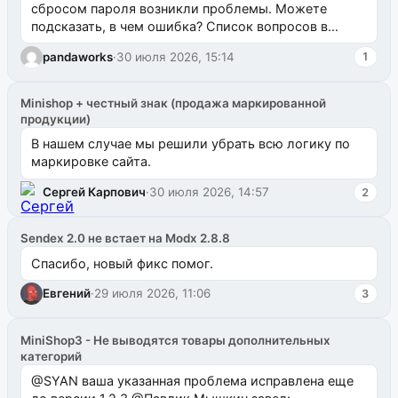
сбросом пароля возникли проблемы. Можете
подсказать, в чем ошибка? Список вопросов в
одноименном разделе на modx.pro пока пуст, и,...
pandaworks
·
30 июля 2026, 15:14
1
Minishop + честный знак (продажа маркированной
продукции)
В нашем случае мы решили убрать всю логику по
маркировке сайта.
Сергей Карпович
·
30 июля 2026, 14:57
2
Sendex 2.0 не встает на Modx 2.8.8
Спасибо, новый фикс помог.
Евгений
·
29 июля 2026, 11:06
3
MiniShop3 - Не выводятся товары дополнительных
категорий
@SYAN ваша указанная проблема исправлена еще