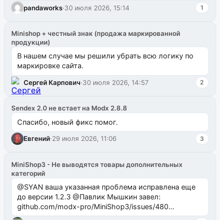
одноименном разделе на modx.pro пока пуст, и,...
pandaworks
·
30 июля 2026, 15:14
1
Minishop + честный знак (продажа маркированной
продукции)
В нашем случае мы решили убрать всю логику по
маркировке сайта.
Сергей Карпович
·
30 июля 2026, 14:57
2
Sendex 2.0 не встает на Modx 2.8.8
Спасибо, новый фикс помог.
Евгений
·
29 июля 2026, 11:06
3
MiniShop3 - Не выводятся товары дополнительных
категорий
@SYAN ваша указанная проблема исправлена еще
до версии 1.2.3 @Павлик Мышкин завел:
github.com/modx-pro/MiniShop3/issues/480
github.com/modx-pro/MiniShop3/issues/481Исправим