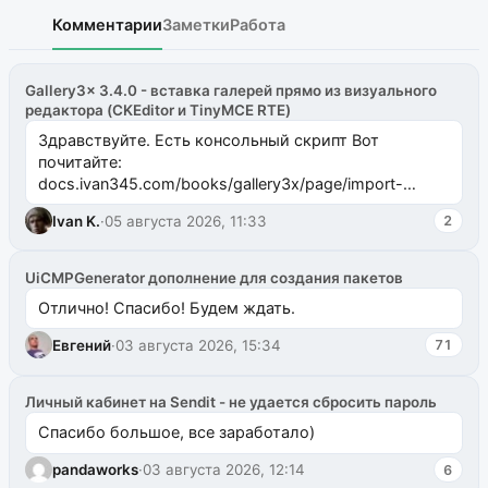
Комментарии
Заметки
Работа
Gallery3x 3.4.0 - вставка галерей прямо из визуального
редактора (CKEditor и TinyMCE RTE)
Здравствуйте. Есть консольный скрипт Вот
почитайте:
docs.ivan345.com/books/gallery3x/page/import-
ms2galleryphp
Ivan K.
·
05 августа 2026, 11:33
2
UiCMPGenerator дополнение для создания пакетов
Отлично! Спасибо! Будем ждать.
Евгений
·
03 августа 2026, 15:34
71
Личный кабинет на Sendit - не удается сбросить пароль
Спасибо большое, все заработало)
pandaworks
·
03 августа 2026, 12:14
6