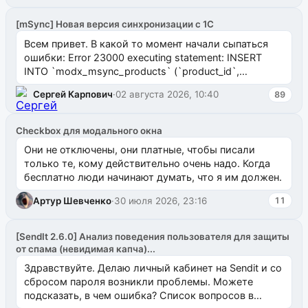
[mSync] Новая версия синхронизации с 1С
Всем привет. В какой то момент начали сыпаться
ошибки: Error 23000 executing statement: INSERT
INTO `modx_msync_products` (`product_id`,
`uuid_1c`) VALUES ...
Сергей Карпович
·
02 августа 2026, 10:40
89
Checkbox для модального окна
Они не отключены, они платные, чтобы писали
только те, кому действительно очень надо. Когда
бесплатно люди начинают думать, что я им должен.
Артур Шевченко
·
30 июля 2026, 23:16
11
[SendIt 2.6.0] Анализ поведения пользователя для защиты
от спама (невидимая капча)...
Здравствуйте. Делаю личный кабинет на Sendit и со
сбросом пароля возникли проблемы. Можете
подсказать, в чем ошибка? Список вопросов в