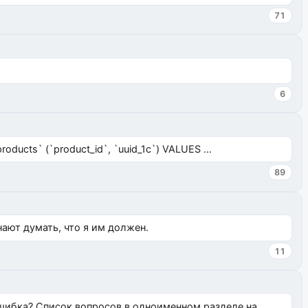
71
6
ucts` (`product_id`, `uuid_1c`) VALUES ...
89
нают думать, что я им должен.
11
ошибка? Список вопросов в одноименном разделе на