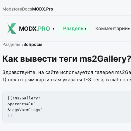
Modstore
Docs
MODX.Pro
MODX
.PRO
Разделы
Комментарии
Разделы
Вопросы
Как вывести теги ms2Gallery
Здравствуйте, на сайте используется галерея ms2Gal
1) некоторым картинкам указаны 1-3 тега, в шаблон
[[!ms2Gallery?

&parents=`0`

&tagsVar=`tags`

]]