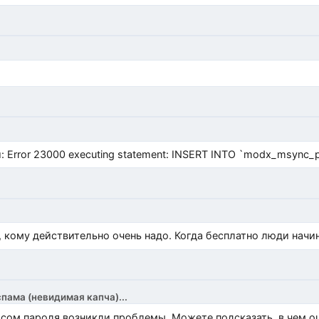
Error 23000 executing statement: INSERT INTO `modx_msync_prod
, кому действительно очень надо. Когда бесплатно люди начи
спама (невидимая капча)...
росом пароля возникли проблемы. Можете подсказать, в чем 