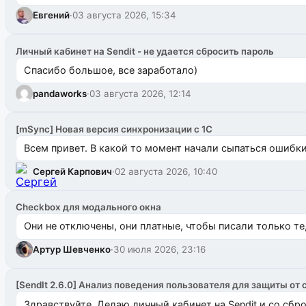
Евгений
·
03 августа 2026, 15:34
Личный кабинет на Sendit - не удается сбросить пароль
Спасибо большое, все заработало)
pandaworks
·
03 августа 2026, 12:14
[mSync] Новая версия синхронизации с 1С
Всем привет. В какой то момент начали сыпаться ошибки: 
Сергей Карпович
·
02 августа 2026, 10:40
Checkbox для модального окна
Они не отключены, они платные, чтобы писали только те
Артур Шевченко
·
30 июля 2026, 23:16
[SendIt 2.6.0] Анализ поведения пользователя для защиты от 
Здравствуйте. Делаю личный кабинет на Sendit и со сб