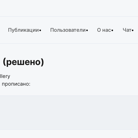
Публикации
Пользователи
О нас
Чат
? (решено)
lery
е прописано: