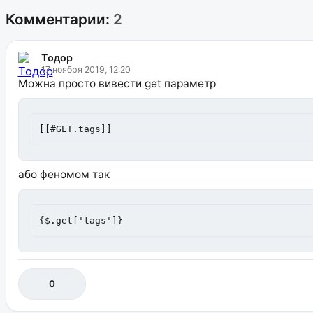
Комментарии:
2
Тодор
17 ноября 2019, 12:20
Можна просто вивести get параметр
[[#GET.tags]]
або феномом так
{$.get['tags']}
0