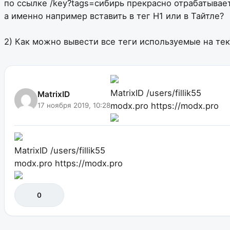
по ссылке /key?tags=сибирь прекрасно отрабатывае
а именно например вставить в тег H1 или в Тайтле?
2) Как можно вывести все теги используемые на те
MatrixID
/users/fillik55
MatrixID
modx.pro
https://modx.pro
17 ноября 2019, 10:28
MatrixID
/users/fillik55
modx.pro
https://modx.pro
0