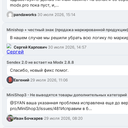
modx.pro пока пуст, и,...
pandaworks
·
30 июля 2026, 15:14
Minishop + честный знак (продажа маркированной продукции
В нашем случае мы решили убрать всю логику по маркир
Сергей Карпович
·
30 июля 2026, 14:57
Sendex 2.0 не встает на Modx 2.8.8
Спасибо, новый фикс помог.
Евгений
·
29 июля 2026, 11:06
MiniShop3 - Не выводятся товары дополнительных категорий
@SYAN ваша указанная проблема исправлена еще до версии 1.2.3 @Павлик Мышкин завел: gith
pro/MiniShop3/issues/481Исправим в б...
Иван Бочкарев
·
29 июля 2026, 08:20