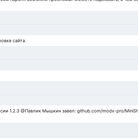
)
овке сайта.
ub.com/modx-pro/MiniShop3/issues/480 github.com/modx-