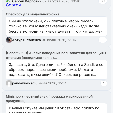
Сергей Карпович
·
02 августа 2026, 10:40
89
Checkbox для модального окна
Они не отключены, они платные, чтобы писали
только те, кому действительно очень надо. Когда
бесплатно люди начинают думать, что я им должен.
Артур Шевченко
·
30 июля 2026, 23:16
11
[SendIt 2.6.0] Анализ поведения пользователя для защиты
от спама (невидимая капча)...
Здравствуйте. Делаю личный кабинет на Sendit и со
сбросом пароля возникли проблемы. Можете
подсказать, в чем ошибка? Список вопросов в
одноименном разделе на modx.pro пока пуст, и,...
pandaworks
·
30 июля 2026, 15:14
1
Minishop + честный знак (продажа маркированной
продукции)
В нашем случае мы решили убрать всю логику по