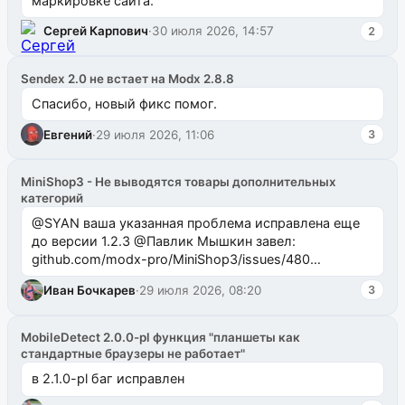
маркировке сайта.
Сергей Карпович
·
30 июля 2026, 14:57
2
Sendex 2.0 не встает на Modx 2.8.8
Спасибо, новый фикс помог.
Евгений
·
29 июля 2026, 11:06
3
MiniShop3 - Не выводятся товары дополнительных
категорий
@SYAN ваша указанная проблема исправлена еще
до версии 1.2.3 @Павлик Мышкин завел:
github.com/modx-pro/MiniShop3/issues/480
github.com/modx-pro/MiniShop3/issues/481Исправим
Иван Бочкарев
·
29 июля 2026, 08:20
3
в б...
MobileDetect 2.0.0-pl функция "планшеты как
стандартные браузеры не работает"
в 2.1.0-pl баг исправлен