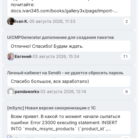
почитайте:
docs.ivan345.com/books/gallery3x/page/import-
ms2galleryphp
Ivan K.
·
05 августа 2026, 11:33
2
UiCMPGenerator дополнение для создания пакетов
Отлично! Спасибо! Будем ждать.
Евгений
·
03 августа 2026, 15:34
71
Личный кабинет на Sendit - не удается сбросить пароль
Спасибо большое, все заработало)
pandaworks
·
03 августа 2026, 12:14
6
[mSync] Новая версия синхронизации с 1С
Всем привет. В какой то момент начали сыпаться
ошибки: Error 23000 executing statement: INSERT
INTO `modx_msync_products` (`product_id`,
`uuid_1c`) VALUES ...