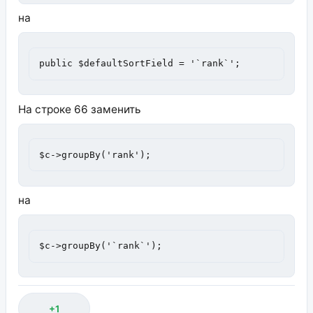
на
public $defaultSortField = '`rank`';
На строке 66 заменить
$c->groupBy('rank');
на
$c->groupBy('`rank`');
+1