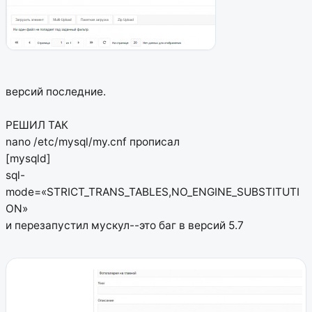
версий последние.
РЕШИЛ ТАК
nano /etc/mysql/my.cnf прописал
[mysqld]
sql-
mode=«STRICT_TRANS_TABLES,NO_ENGINE_SUBSTITUTI
ON»
и перезапустил мускул--это баг в версий 5.7