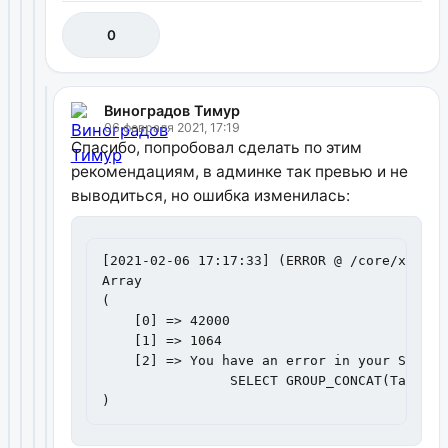
0
Виноградов Тимур
06 февраля 2021, 17:19
Спасибо, попробовал сделать по этим
рекомендациям, в админке так превью и не
выводиться, но ошибка изменилась:
[2021-02-06 17:17:33] (ERROR @ /core/xpdo/o
Array

(

    [0] => 42000

    [1] => 1064

    [2] => You have an error in your SQL sy
                SELECT GROUP_CONCAT(Tags.ta
)