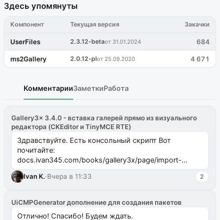
Здесь упомянуты
Компонент
Текущая версия
Закачки
UserFiles
2.3.12-beta
684
от 31.01.2024
ms2Gallery
2.0.12-pl
4 671
от 25.09.2020
Комментарии
Заметки
Работа
Gallery3x 3.4.0 - вставка галерей прямо из визуального
редактора (CKEditor и TinyMCE RTE)
Здравствуйте. Есть консольный скрипт Вот
почитайте:
docs.ivan345.com/books/gallery3x/page/import-
ms2galleryphp
Ivan K.
·
Вчера в 11:33
2
UiCMPGenerator дополнение для создания пакетов
Отлично! Спасибо! Будем ждать.