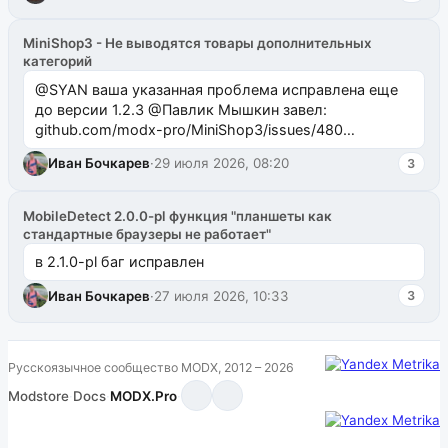
MiniShop3 - Не выводятся товары дополнительных
категорий
@SYAN ваша указанная проблема исправлена еще
до версии 1.2.3 @Павлик Мышкин завел:
github.com/modx-pro/MiniShop3/issues/480
github.com/modx-pro/MiniShop3/issues/481Исправим
Иван Бочкарев
·
29 июля 2026, 08:20
3
в б...
MobileDetect 2.0.0-pl функция "планшеты как
стандартные браузеры не работает"
в 2.1.0-pl баг исправлен
Иван Бочкарев
·
27 июля 2026, 10:33
3
Русскоязычное сообщество MODX, 2012 – 2026
Modstore
·
Docs
·
MODX.Pro
·