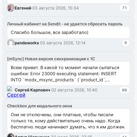
Евгений
·
03 августа 2026, 15:34
71
Личный кабинет на Sendit - не удается сбросить пароль
Спасибо большое, все заработало)
pandaworks
·
03 августа 2026, 12:14
6
[mSync] Новая версия синхронизации с 1С
Всем привет. В какой то момент начали сыпаться
ошибки: Error 23000 executing statement: INSERT
INTO `modx_msync_products` (`product_id`,
`uuid_1c`) VALUES ...
Сергей Карпович
·
02 августа 2026, 10:40
89
Checkbox для модального окна
Они не отключены, они платные, чтобы писали
только те, кому действительно очень надо. Когда
бесплатно люди начинают думать, что я им должен.