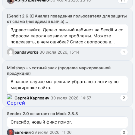
Артур Шевченко
·
30 июля 2026, 23:16
11
[SendIt 2.6.0] Анализ поведения пользователя для защиты
от спама (невидимая капча)...
Здравствуйте. Делаю личный кабинет на Sendit и со
сбросом пароля возникли проблемы. Можете
подсказать, в чем ошибка? Список вопросов в
одноименном разделе на modx.pro пока пуст, и,...
pandaworks
·
30 июля 2026, 15:14
1
Minishop + честный знак (продажа маркированной
продукции)
В нашем случае мы решили убрать всю логику по
маркировке сайта.
Сергей Карпович
·
30 июля 2026, 14:57
2
Sendex 2.0 не встает на Modx 2.8.8
Спасибо, новый фикс помог.
Евгений
·
29 июля 2026, 11:06
3