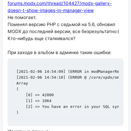
forums.modx.com/thread/104427/modx-gallery-
doesn-t-show-images-in-manager-view
Не помогает.
Поменял версию PHP с седьмой на 5.6, обновил
MODX до последней версии, все безрезультатно:(
Кто-нибудь еще сталкивался?
При заходе в альбом в админке такие ошибки:
[2021-02-06 14:54:09] (ERROR in modManagerRequest
[2021-02-06 14:54:10] (ERROR @ /core/xpdo/om/xpdo
Array

(

    [0] => 42000

    [1] => 1064

    [2] => You have an error in your SQL syntax; 
)