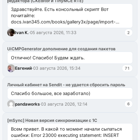
редактора (CKEditor и TinyMCE RTE)
Здравствуйте. Есть консольный скрипт Вот
почитайте:
docs.ivan345.com/books/gallery3x/page/import-
ms2galleryphp
Ivan K.
·
05 августа 2026, 11:33
2
UiCMPGenerator дополнение для создания пакетов
Отлично! Спасибо! Будем ждать.
Евгений
·
03 августа 2026, 15:34
71
Личный кабинет на Sendit - не удается сбросить пароль
Спасибо большое, все заработало)
pandaworks
·
03 августа 2026, 12:14
6
[mSync] Новая версия синхронизации с 1С
Всем привет. В какой то момент начали сыпаться
ошибки: Error 23000 executing statement: INSERT