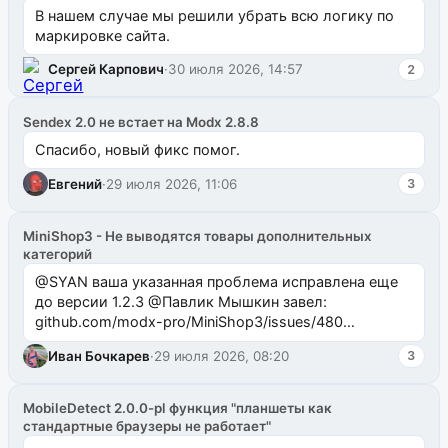
В нашем случае мы решили убрать всю логику по
маркировке сайта.
Сергей Карпович
·
30 июля 2026, 14:57
2
Sendex 2.0 не встает на Modx 2.8.8
Спасибо, новый фикс помог.
Евгений
·
29 июля 2026, 11:06
3
MiniShop3 - Не выводятся товары дополнительных
категорий
@SYAN ваша указанная проблема исправлена еще
до версии 1.2.3 @Павлик Мышкин завел:
github.com/modx-pro/MiniShop3/issues/480
github.com/modx-pro/MiniShop3/issues/481Исправим
Иван Бочкарев
·
29 июля 2026, 08:20
3
в б...
MobileDetect 2.0.0-pl функция "планшеты как
стандартные браузеры не работает"