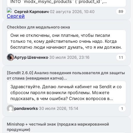
INTO `modx_msync_products` (`product_id`,
`uuid_1c`) VALUES ...
Сергей Карпович
·
02 августа 2026, 10:40
89
Checkbox для модального окна
Они не отключены, они платные, чтобы писали
только те, кому действительно очень надо. Когда
бесплатно люди начинают думать, что я им должен.
Артур Шевченко
·
30 июля 2026, 23:16
11
[SendIt 2.6.0] Анализ поведения пользователя для защиты
от спама (невидимая капча)...
Здравствуйте. Делаю личный кабинет на Sendit и со
сбросом пароля возникли проблемы. Можете
подсказать, в чем ошибка? Список вопросов в
одноименном разделе на modx.pro пока пуст, и,...
pandaworks
·
30 июля 2026, 15:14
1
Minishop + честный знак (продажа маркированной
продукции)