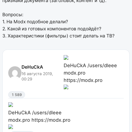
признаки документа (заголовок, контент и тд).
Вопросы:
1. На Modx подобное делали?
2. Какой из готовых компонентов подойдёт?
3. Характеристики (фильтры) стоит делать на ТВ?
DeHuCkA
/users/dleee
DeHuCkA
modx.pro
16 августа 2019,
00:29
https://modx.pro
1 589
DeHuCkA
/users/dleee
modx.pro
https://modx.pro