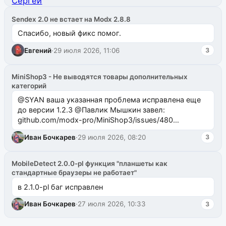
Sendex 2.0 не встает на Modx 2.8.8
Спасибо, новый фикс помог.
Евгений
·
29 июля 2026, 11:06
3
MiniShop3 - Не выводятся товары дополнительных
категорий
@SYAN ваша указанная проблема исправлена еще
до версии 1.2.3 @Павлик Мышкин завел:
github.com/modx-pro/MiniShop3/issues/480
github.com/modx-pro/MiniShop3/issues/481Исправим
Иван Бочкарев
·
29 июля 2026, 08:20
3
в б...
MobileDetect 2.0.0-pl функция "планшеты как
стандартные браузеры не работает"
в 2.1.0-pl баг исправлен
Иван Бочкарев
·
27 июля 2026, 10:33
3