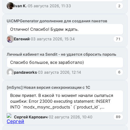
ms2galleryphp
Ivan K.
·
05 августа 2026, 11:33
2
UiCMPGenerator дополнение для создания пакетов
Отлично! Спасибо! Будем ждать.
Евгений
·
03 августа 2026, 15:34
71
Личный кабинет на Sendit - не удается сбросить пароль
Спасибо большое, все заработало)
pandaworks
·
03 августа 2026, 12:14
6
[mSync] Новая версия синхронизации с 1С
Всем привет. В какой то момент начали сыпаться
ошибки: Error 23000 executing statement: INSERT
INTO `modx_msync_products` (`product_id`,
`uuid_1c`) VALUES ...
Сергей Карпович
·
02 августа 2026, 10:40
89