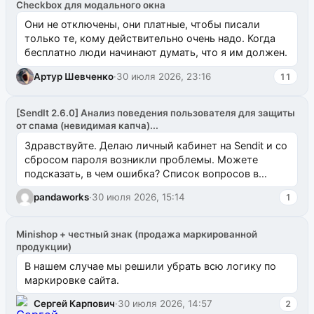
Checkbox для модального окна
Они не отключены, они платные, чтобы писали
только те, кому действительно очень надо. Когда
бесплатно люди начинают думать, что я им должен.
Артур Шевченко
·
30 июля 2026, 23:16
11
[SendIt 2.6.0] Анализ поведения пользователя для защиты
от спама (невидимая капча)...
Здравствуйте. Делаю личный кабинет на Sendit и со
сбросом пароля возникли проблемы. Можете
подсказать, в чем ошибка? Список вопросов в
одноименном разделе на modx.pro пока пуст, и,...
pandaworks
·
30 июля 2026, 15:14
1
Minishop + честный знак (продажа маркированной
продукции)
В нашем случае мы решили убрать всю логику по
маркировке сайта.
Сергей Карпович
·
30 июля 2026, 14:57
2