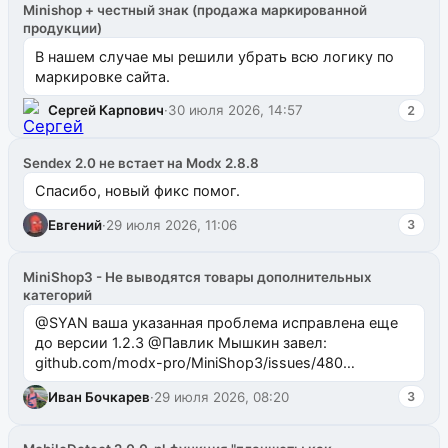
Minishop + честный знак (продажа маркированной
продукции)
В нашем случае мы решили убрать всю логику по
маркировке сайта.
Сергей Карпович
·
30 июля 2026, 14:57
2
Sendex 2.0 не встает на Modx 2.8.8
Спасибо, новый фикс помог.
Евгений
·
29 июля 2026, 11:06
3
MiniShop3 - Не выводятся товары дополнительных
категорий
@SYAN ваша указанная проблема исправлена еще
до версии 1.2.3 @Павлик Мышкин завел:
github.com/modx-pro/MiniShop3/issues/480
github.com/modx-pro/MiniShop3/issues/481Исправим
Иван Бочкарев
·
29 июля 2026, 08:20
3
в б...