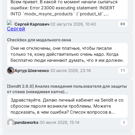
Всем привет. В какой то момент начали сыпаться
ошибки: Error 23000 executing statement: INSERT
INTO `modx_msync_products` (`product_id`,
`uuid_1c`) VALUES ...
Сергей Карпович
·
02 августа 2026, 10:40
89
Checkbox для модального окна
Они не отключены, они платные, чтобы писали
только те, кому действительно очень надо. Когда
бесплатно люди начинают думать, что я им должен.
Артур Шевченко
·
30 июля 2026, 23:16
11
[SendIt 2.6.0] Анализ поведения пользователя для защиты
от спама (невидимая капча)...
Здравствуйте. Делаю личный кабинет на Sendit и со
сбросом пароля возникли проблемы. Можете
подсказать, в чем ошибка? Список вопросов в
одноименном разделе на modx.pro пока пуст, и,...
pandaworks
·
30 июля 2026, 15:14
1