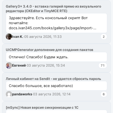
Gallery3x 3.4.0 - вставка галерей прямо из визуального
редактора (CKEditor и TinyMCE RTE)
Здравствуйте. Есть консольный скрипт Вот
почитайте:
docs.ivan345.com/books/gallery3x/page/import-
ms2galleryphp
Ivan K.
·
05 августа 2026, 11:33
2
UiCMPGenerator дополнение для создания пакетов
Отлично! Спасибо! Будем ждать.
Евгений
·
03 августа 2026, 15:34
71
Личный кабинет на Sendit - не удается сбросить пароль
Спасибо большое, все заработало)
pandaworks
·
03 августа 2026, 12:14
6
[mSync] Новая версия синхронизации с 1С