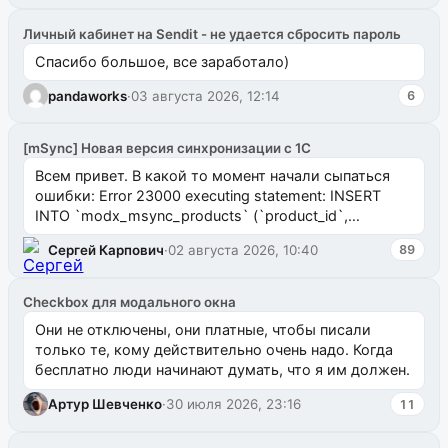
Личный кабинет на Sendit - не удается сбросить пароль
Спасибо большое, все заработало)
pandaworks
·
03 августа 2026, 12:14
6
[mSync] Новая версия синхронизации с 1С
Всем привет. В какой то момент начали сыпаться
ошибки: Error 23000 executing statement: INSERT
INTO `modx_msync_products` (`product_id`,
`uuid_1c`) VALUES ...
Сергей Карпович
·
02 августа 2026, 10:40
89
Checkbox для модального окна
Они не отключены, они платные, чтобы писали
только те, кому действительно очень надо. Когда
бесплатно люди начинают думать, что я им должен.
Артур Шевченко
·
30 июля 2026, 23:16
11