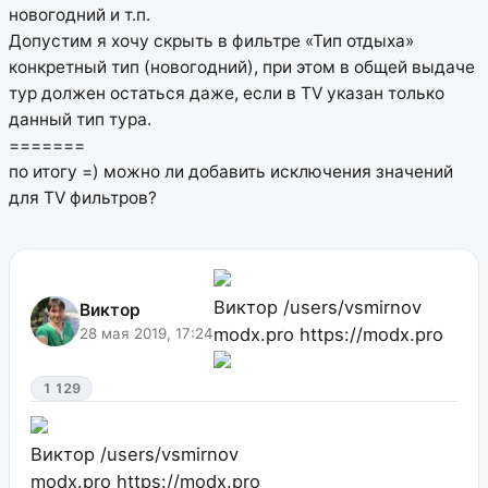
новогодний и т.п.
Допустим я хочу скрыть в фильтре «Тип отдыха»
конкретный тип (новогодний), при этом в общей выдаче
тур должен остаться даже, если в TV указан только
данный тип тура.
=======
по итогу =) можно ли добавить исключения значений
для TV фильтров?
Виктор
/users/vsmirnov
Виктор
modx.pro
https://modx.pro
28 мая 2019, 17:24
1 129
Виктор
/users/vsmirnov
modx.pro
https://modx.pro