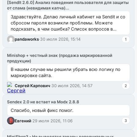
[SendIt 2.6.0] Анализ поведения пользователя для защиты
от спама (невидимая капча)...
Здравствуйте. Делаю личный кабинет на Sendit и со
сбросом пароля возникли проблемы. Можете
подсказать, в чем ошибка? Список вопросов в
одноименном разделе на modx.pro пока пуст, и,...
pandaworks
·
30 июля 2026, 15:14
1
Minishop + честный знак (продажа маркированной
продукции)
В нашем случае мы решили убрать всю логику по
маркировке сайта.
Сергей Карпович
·
30 июля 2026, 14:57
2
Sendex 2.0 не встает на Modx 2.8.8
Спасибо, новый фикс помог.
Евгений
·
29 июля 2026, 11:06
3
MiniShop3 - Не выводятся товары дополнительных