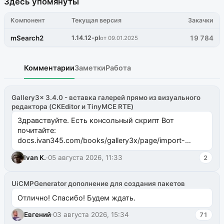
Здесь упомянуты
Компонент
Текущая версия
Закачки
mSearch2
1.14.12-pl
19 784
от 09.01.2025
Комментарии
Заметки
Работа
Gallery3x 3.4.0 - вставка галерей прямо из визуального
редактора (CKEditor и TinyMCE RTE)
Здравствуйте. Есть консольный скрипт Вот
почитайте:
docs.ivan345.com/books/gallery3x/page/import-
ms2galleryphp
Ivan K.
·
05 августа 2026, 11:33
2
UiCMPGenerator дополнение для создания пакетов
Отлично! Спасибо! Будем ждать.
Евгений
·
03 августа 2026, 15:34
71