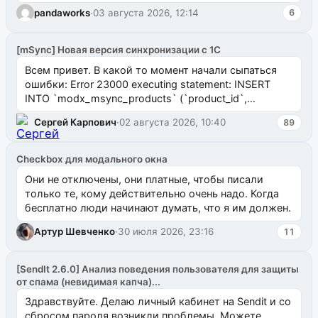
pandaworks
·
03 августа 2026, 12:14
6
[mSync] Новая версия синхронизации с 1С
Всем привет. В какой то момент начали сыпаться
ошибки: Error 23000 executing statement: INSERT
INTO `modx_msync_products` (`product_id`,
`uuid_1c`) VALUES ...
Сергей Карпович
·
02 августа 2026, 10:40
89
Checkbox для модального окна
Они не отключены, они платные, чтобы писали
только те, кому действительно очень надо. Когда
бесплатно люди начинают думать, что я им должен.
Артур Шевченко
·
30 июля 2026, 23:16
11
[SendIt 2.6.0] Анализ поведения пользователя для защиты
от спама (невидимая капча)...
Здравствуйте. Делаю личный кабинет на Sendit и со
сбросом пароля возникли проблемы. Можете