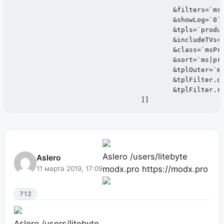
					&filters=`ms|price:number`

					&showLog=`0`

					&tpls=`productfilter`

                                        &includeTVs=`
					&class=`msProduct`

                                        &sort=`ms|pri
					&tplOuter=`mFilter2.outer`

					&tplFilter.outer.ms|price=`tpl.mFilter2.filter.slider`

					&tplFilter.row.ms|price=`mFilter2.filter.number`

				]]
Aslero
/users/litebyte
Aslero
modx.pro
https://modx.pro
11 марта 2019, 17:09
712
Aslero
/users/litebyte