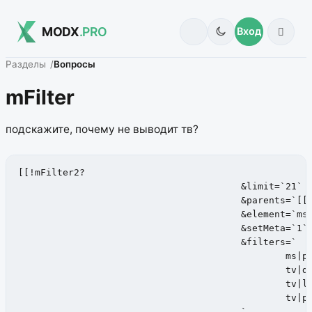
MODX
.PRO
Вход
Разделы
Вопросы
mFilter
подскажите, почему не выводит тв?
[[!mFilter2?

					&limit=`21`

					&parents=`[[*id]]`

					&element=`msProducts`

					&setMeta=`1`

					&filters=`

						ms|price:number,

                                                tv|de
                                                tv|la
                                                tv|pr
					`
