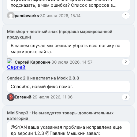
подсказать, в чем ошибка? Список вопросов в
одноименном разделе на modx.pro пока пуст, и,...
pandaworks
·
30 июля 2026, 15:14
1
Minishop + честный знак (продажа маркированной
продукции)
В нашем случае мы решили убрать всю логику по
маркировке сайта.
Сергей Карпович
·
30 июля 2026, 14:57
2
Sendex 2.0 не встает на Modx 2.8.8
Спасибо, новый фикс помог.
Евгений
·
29 июля 2026, 11:06
3
MiniShop3 - Не выводятся товары дополнительных
категорий
@SYAN ваша указанная проблема исправлена еще
до версии 1.2.3 @Павлик Мышкин завел: