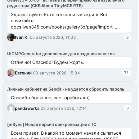
Gallery3x 3.4.0 - вставка галерей прямо из визуального
редактора (CKEditor и TinyMCE RTE)
Здравствуйте. Есть консольный скрипт Вот
почитайте:
docs.ivan345.com/books/gallery3x/page/import-
ms2galleryphp
Ivan K.
·
05 августа 2026, 11:33
2
UiCMPGenerator дополнение для создания пакетов
Отлично! Спасибо! Будем ждать.
Евгений
·
03 августа 2026, 15:34
71
Личный кабинет на Sendit - не удается сбросить пароль
Спасибо большое, все заработало)
pandaworks
·
03 августа 2026, 12:14
6
[mSync] Новая версия синхронизации с 1С
Всем привет. В какой то момент начали сыпаться