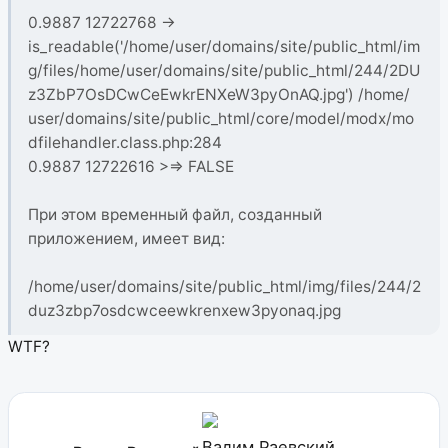
0.9887 12722768 ->
is_readable('/home/user/domains/site/public_html/im
g/files/home/user/domains/site/public_html/244/2DU
z3ZbP7OsDCwCeEwkrENXeW3pyOnAQ.jpg') /home/
user/domains/site/public_html/core/model/modx/mo
dfilehandler.class.php:284
0.9887 12722616 >=> FALSE
При этом временный файл, созданный
приложением, имеет вид:
/home/user/domains/site/public_html/img/files/244/2
duz3zbp7osdcwceewkrenxew3pyonaq.jpg
WTF?
Вадим Раевский