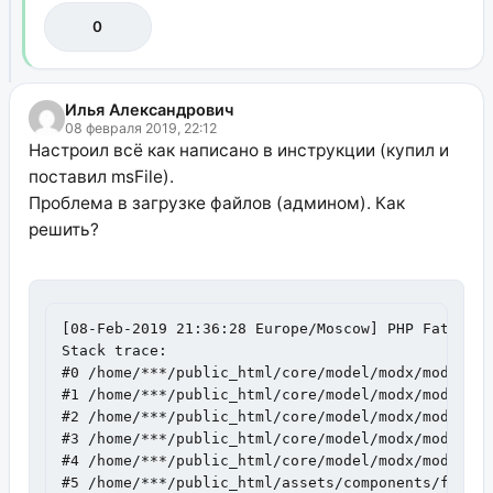
0
Илья Александрович
08 февраля 2019, 22:12
Настроил всё как написано в инструкции (купил и
поставил msFile).
Проблема в загрузке файлов (админом). Как
решить?
[08-Feb-2019 21:36:28 Europe/Moscow] PHP Fatal er
Stack trace:

#0 /home/***/public_html/core/model/modx/modproce
#1 /home/***/public_html/core/model/modx/modx.cla
#2 /home/***/public_html/core/model/modx/modconne
#3 /home/***/public_html/core/model/modx/modconne
#4 /home/***/public_html/core/model/modx/modconne
#5 /home/***/public_html/assets/components/fileat