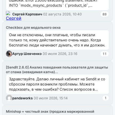
ошибки: Error 23000 executing statement: INSERT
INTO `modx_msync_products` (`product_id`,
`uuid_1c`) VALUES ...
Сергей Карпович
·
02 августа 2026, 10:40
89
Checkbox для модального окна
Они не отключены, они платные, чтобы писали
только те, кому действительно очень надо. Когда
бесплатно люди начинают думать, что я им должен.
Артур Шевченко
·
30 июля 2026, 23:16
11
[SendIt 2.6.0] Анализ поведения пользователя для защиты
от спама (невидимая капча)...
Здравствуйте. Делаю личный кабинет на Sendit и со
сбросом пароля возникли проблемы. Можете
подсказать, в чем ошибка? Список вопросов в
одноименном разделе на modx.pro пока пуст, и,...
pandaworks
·
30 июля 2026, 15:14
1
Minishop + честный знак (продажа маркированной