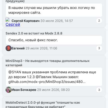
продукции)
В нашем случае мы решили убрать всю логику по
маркировке сайта.
Сергей Карпович
·
30 июля 2026, 14:57
2
Sendex 2.0 не встает на Modx 2.8.8
Спасибо, новый фикс помог.
Евгений
·
29 июля 2026, 11:06
3
MiniShop3 - Не выводятся товары дополнительных
категорий
@SYAN ваша указанная проблема исправлена еще
до версии 1.2.3 @Павлик Мышкин завел:
github.com/modx-pro/MiniShop3/issues/480
github.com/modx-pro/MiniShop3/issues/481Исправим
Иван Бочкарев
·
29 июля 2026, 08:20
3
в б...
MobileDetect 2.0.0-pl функция "планшеты как
стандартные браузеры не работает"