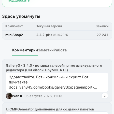
Поддержать
Здесь упомянуты
Компонент
Текущая версия
Закачки
miniShop2
4.4.2-pl
27 241
от 06.10.2025
Комментарии
Заметки
Работа
Gallery3x 3.4.0 - вставка галерей прямо из визуального
редактора (CKEditor и TinyMCE RTE)
Здравствуйте. Есть консольный скрипт Вот
почитайте:
docs.ivan345.com/books/gallery3x/page/import-
ms2galleryphp
Ivan K.
·
05 августа 2026, 11:33
2
UiCMPGenerator дополнение для создания пакетов