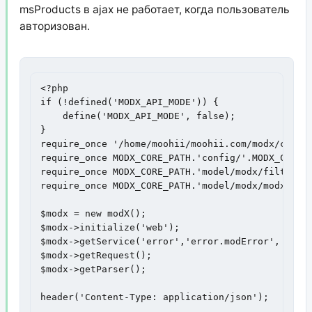
msProducts в ajax не работает, когда пользователь
авторизован.
<?php

if (!defined('MODX_API_MODE')) {

    define('MODX_API_MODE', false);

}

require_once '/home/moohii/moohii.com/modx/config
require_once MODX_CORE_PATH.'config/'.MODX_CONFIG
require_once MODX_CORE_PATH.'model/modx/filters/m
require_once MODX_CORE_PATH.'model/modx/modx.clas
$modx = new modX();

$modx->initialize('web');

$modx->getService('error','error.modError', '', '
$modx->getRequest();

$modx->getParser();

header('Content-Type: application/json');
