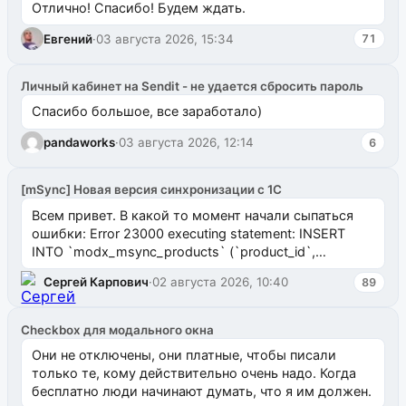
Отлично! Спасибо! Будем ждать.
Евгений
·
03 августа 2026, 15:34
71
Личный кабинет на Sendit - не удается сбросить пароль
Спасибо большое, все заработало)
pandaworks
·
03 августа 2026, 12:14
6
[mSync] Новая версия синхронизации с 1С
Всем привет. В какой то момент начали сыпаться
ошибки: Error 23000 executing statement: INSERT
INTO `modx_msync_products` (`product_id`,
`uuid_1c`) VALUES ...
Сергей Карпович
·
02 августа 2026, 10:40
89
Checkbox для модального окна
Они не отключены, они платные, чтобы писали
только те, кому действительно очень надо. Когда
бесплатно люди начинают думать, что я им должен.