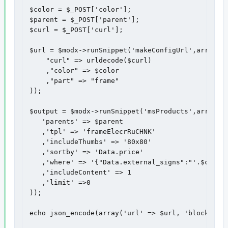
$color = $_POST['color'];

$parent = $_POST['parent'];

$curl = $_POST['curl'];

$url = $modx->runSnippet('makeConfigUrl',array(

    "curl" => urldecode($curl)

    ,"color" => $color

    ,"part" => "frame"

));

$output = $modx->runSnippet('msProducts',array(  
   'parents' => $parent

   ,'tpl' => 'frameElecrRuCHNK'

   ,'includeThumbs' => '80x80'

   ,'sortby' => 'Data.price'

   ,'where' => '{"Data.external_signs":"'.$color.
   ,'includeContent' => 1

   ,'limit' =>0

));

echo json_encode(array('url' => $url, 'block' => 