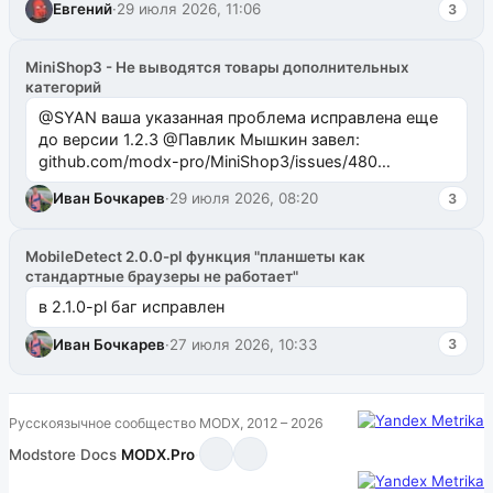
Евгений
·
29 июля 2026, 11:06
3
MiniShop3 - Не выводятся товары дополнительных
категорий
@SYAN ваша указанная проблема исправлена еще
до версии 1.2.3 @Павлик Мышкин завел:
github.com/modx-pro/MiniShop3/issues/480
github.com/modx-pro/MiniShop3/issues/481Исправим
Иван Бочкарев
·
29 июля 2026, 08:20
3
в б...
MobileDetect 2.0.0-pl функция "планшеты как
стандартные браузеры не работает"
в 2.1.0-pl баг исправлен
Иван Бочкарев
·
27 июля 2026, 10:33
3
Русскоязычное сообщество MODX, 2012 – 2026
Modstore
·
Docs
·
MODX.Pro
·