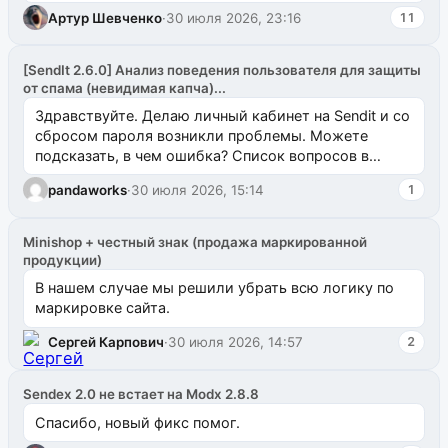
Артур Шевченко
·
30 июля 2026, 23:16
11
[SendIt 2.6.0] Анализ поведения пользователя для защиты
от спама (невидимая капча)...
Здравствуйте. Делаю личный кабинет на Sendit и со
сбросом пароля возникли проблемы. Можете
подсказать, в чем ошибка? Список вопросов в
одноименном разделе на modx.pro пока пуст, и,...
pandaworks
·
30 июля 2026, 15:14
1
Minishop + честный знак (продажа маркированной
продукции)
В нашем случае мы решили убрать всю логику по
маркировке сайта.
Сергей Карпович
·
30 июля 2026, 14:57
2
Sendex 2.0 не встает на Modx 2.8.8
Спасибо, новый фикс помог.