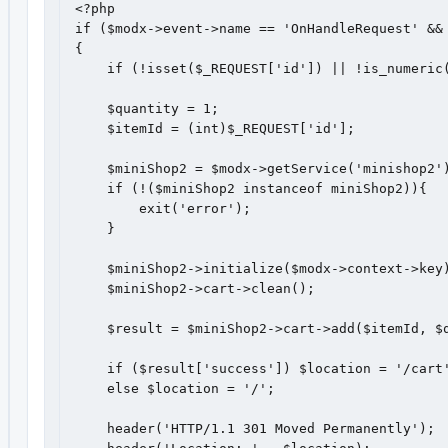
<?php

if ($modx->event->name == 'OnHandleRequest' && 
{

    if (!isset($_REQUEST['id']) || !is_numeric(
    $quantity = 1;

    $itemId = (int)$_REQUEST['id'];

    $miniShop2 = $modx->getService('minishop2')
    if (!($miniShop2 instanceof miniShop2)){

        exit('error');

    }

    $miniShop2->initialize($modx->context->key)
    $miniShop2->cart->clean();

    $result = $miniShop2->cart->add($itemId, $q
    if ($result['success']) $location = '/cart'
    else $location = '/';

    header('HTTP/1.1 301 Moved Permanently');
