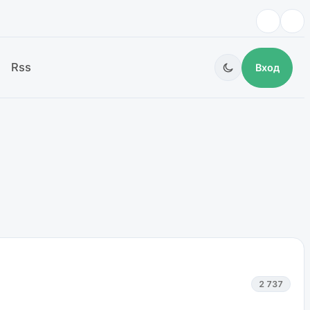
Rss
Вход
2 737