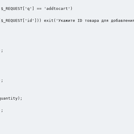
$_REQUEST['q'] == 'addtocart')

$_REQUEST['id'])) exit('Укажите ID товара для добавления
;

;

uantity);

;
