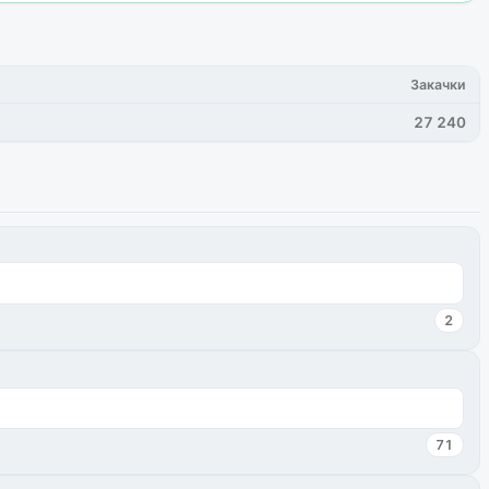
Закачки
27 240
2
71