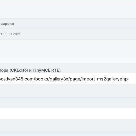
 версия
от 06.10.2025
тора (CKEditor и TinyMCE RTE)
cs.ivan345.com/books/gallery3x/page/import-ms2galleryphp