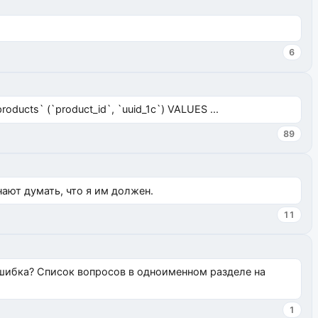
6
ucts` (`product_id`, `uuid_1c`) VALUES ...
89
нают думать, что я им должен.
11
ошибка? Список вопросов в одноименном разделе на
1