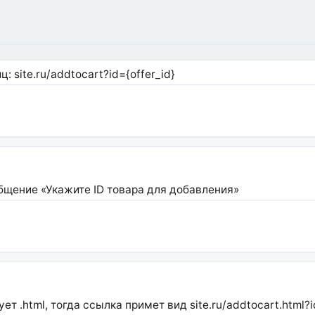
 site.ru/addtocart?id={offer_id}
общение «Укажите ID товара для добавления»
 .html, тогда ссылка примет вид site.ru/addtocart.html?id