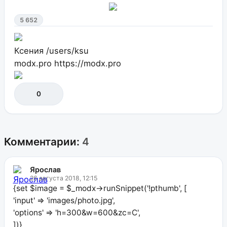
5 652
Ксения
/users/ksu
modx.pro
https://modx.pro
0
Комментарии:
4
Ярослав
26 августа 2018, 12:15
{set $image = $_modx->runSnippet('!pthumb', [
'input' => 'images/photo.jpg',
'options' => 'h=300&w=600&zc=C',
])}