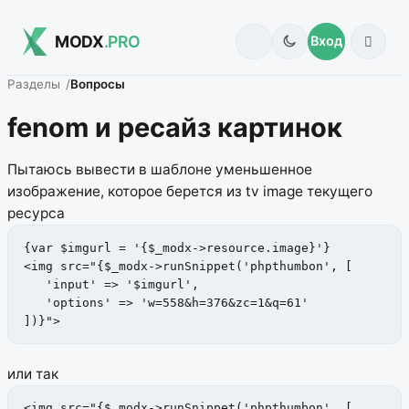
MODX
.PRO
Вход
Разделы
Вопросы
fenom и ресайз картинок
Пытаюсь вывести в шаблоне уменьшенное
изображение, которое берется из tv image текущего
ресурса
{var $imgurl = '{$_modx->resource.image}'}

<img src="{$_modx->runSnippet('phpthumbon', [

   'input' => '$imgurl',

   'options' => 'w=558&h=376&zc=1&q=61'

])}">
или так
<img src="{$_modx->runSnippet('phpthumbon', [
