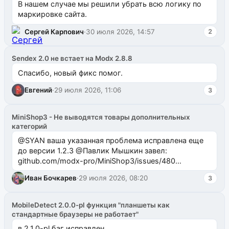
В нашем случае мы решили убрать всю логику по
маркировке сайта.
Сергей Карпович
·
30 июля 2026, 14:57
2
Sendex 2.0 не встает на Modx 2.8.8
Спасибо, новый фикс помог.
Евгений
·
29 июля 2026, 11:06
3
MiniShop3 - Не выводятся товары дополнительных
категорий
@SYAN ваша указанная проблема исправлена еще
до версии 1.2.3 @Павлик Мышкин завел:
github.com/modx-pro/MiniShop3/issues/480
github.com/modx-pro/MiniShop3/issues/481Исправим
Иван Бочкарев
·
29 июля 2026, 08:20
3
в б...
MobileDetect 2.0.0-pl функция "планшеты как
стандартные браузеры не работает"
в 2.1.0-pl баг исправлен