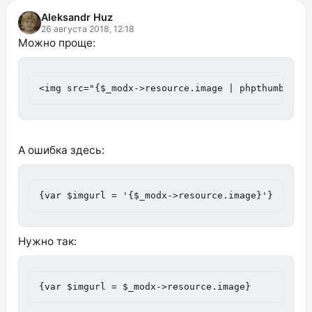
Aleksandr Huz
26 августа 2018, 12:18
Можно проще:
<img src="{$_modx->resource.image | phpthumbon: 
А ошибка здесь:
{var $imgurl = '{$_modx->resource.image}'}
Нужно так:
{var $imgurl = $_modx->resource.image}