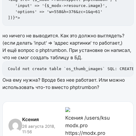
   'input' => '{$_modx->resource.image}',

   'options' => 'w=558&h=376&zc=1&q=61'

])}">
но ничего не выводится. Как это должно выглядеть?
(если делать 'input' => 'адрес картинки' то работает,)
И ещё вопрос о phptrumbon. При установке он написал,
что не смог создать таблицу в БД.
Could not create table `os_thumb_images` SQL: CREATE
Она ему нужна? Вроде без нее работает. Или можно
использовать что-то вместо phptrumbon?
Ксения
/users/ksu
Ксения
modx.pro
26 августа 2018,
11:56
https://modx.pro