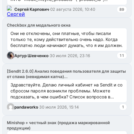
`uuid_1c`) VALUES ...
Сергей Карпович
·
02 августа 2026, 10:40
89
Checkbox для модального окна
Они не отключены, они платные, чтобы писали
только те, кому действительно очень надо. Когда
бесплатно люди начинают думать, что я им должен.
Артур Шевченко
·
30 июля 2026, 23:16
11
[SendIt 2.6.0] Анализ поведения пользователя для защиты
от спама (невидимая капча)...
Здравствуйте. Делаю личный кабинет на Sendit и со
сбросом пароля возникли проблемы. Можете
подсказать, в чем ошибка? Список вопросов в
одноименном разделе на modx.pro пока пуст, и,...
pandaworks
·
30 июля 2026, 15:14
1
Minishop + честный знак (продажа маркированной
продукции)