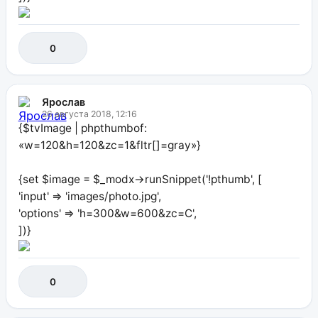
0
Ярослав
26 августа 2018, 12:16
{$tvImage | phpthumbof:
«w=120&h=120&zc=1&fltr[]=gray»}
{set $image = $_modx->runSnippet('!pthumb', [
'input' => 'images/photo.jpg',
'options' => 'h=300&w=600&zc=C',
])}
0