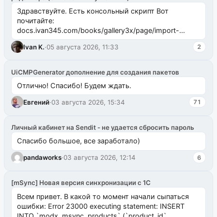
Здравствуйте. Есть консольный скрипт Вот
почитайте:
docs.ivan345.com/books/gallery3x/page/import-
ms2galleryphp
Ivan K.
·
05 августа 2026, 11:33
2
UiCMPGenerator дополнение для создания пакетов
Отлично! Спасибо! Будем ждать.
Евгений
·
03 августа 2026, 15:34
71
Личный кабинет на Sendit - не удается сбросить пароль
Спасибо большое, все заработало)
pandaworks
·
03 августа 2026, 12:14
6
[mSync] Новая версия синхронизации с 1С
Всем привет. В какой то момент начали сыпаться
ошибки: Error 23000 executing statement: INSERT
INTO `modx_msync_products` (`product_id`,