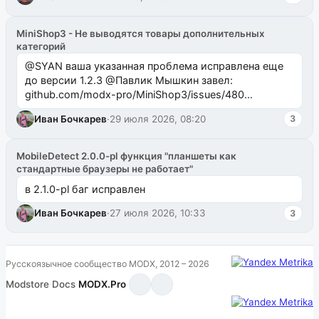
MiniShop3 - Не выводятся товары дополнительных
категорий
@SYAN ваша указанная проблема исправлена еще
до версии 1.2.3 @Павлик Мышкин завел:
github.com/modx-pro/MiniShop3/issues/480
github.com/modx-pro/MiniShop3/issues/481Исправим
Иван Бочкарев
·
29 июля 2026, 08:20
3
в б...
MobileDetect 2.0.0-pl функция "планшеты как
стандартные браузеры не работает"
в 2.1.0-pl баг исправлен
Иван Бочкарев
·
27 июля 2026, 10:33
3
Русскоязычное сообщество MODX, 2012 – 2026
Modstore
·
Docs
·
MODX.Pro
·