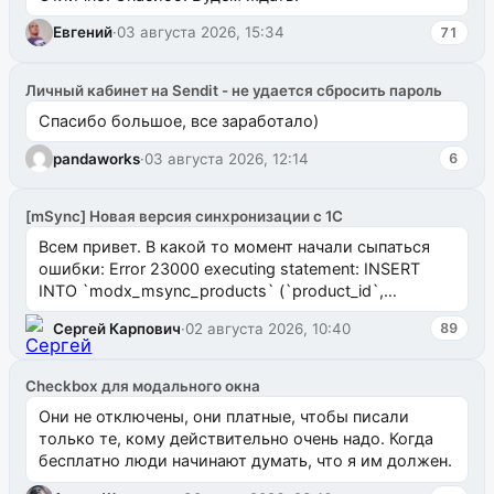
Евгений
·
03 августа 2026, 15:34
71
Личный кабинет на Sendit - не удается сбросить пароль
Спасибо большое, все заработало)
pandaworks
·
03 августа 2026, 12:14
6
[mSync] Новая версия синхронизации с 1С
Всем привет. В какой то момент начали сыпаться
ошибки: Error 23000 executing statement: INSERT
INTO `modx_msync_products` (`product_id`,
`uuid_1c`) VALUES ...
Сергей Карпович
·
02 августа 2026, 10:40
89
Checkbox для модального окна
Они не отключены, они платные, чтобы писали
только те, кому действительно очень надо. Когда
бесплатно люди начинают думать, что я им должен.