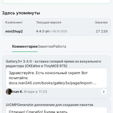
Здесь упомянуты
Компонент
Текущая версия
Закачки
miniShop2
4.4.2-pl
27 239
от 06.10.2025
Комментарии
Заметки
Работа
Gallery3x 3.4.0 - вставка галерей прямо из визуального
редактора (CKEditor и TinyMCE RTE)
Здравствуйте. Есть консольный скрипт Вот
почитайте:
docs.ivan345.com/books/gallery3x/page/import-
ms2galleryphp
Ivan K.
·
Вчера в 11:33
2
UiCMPGenerator дополнение для создания пакетов
Отлично! Спасибо! Будем ждать.