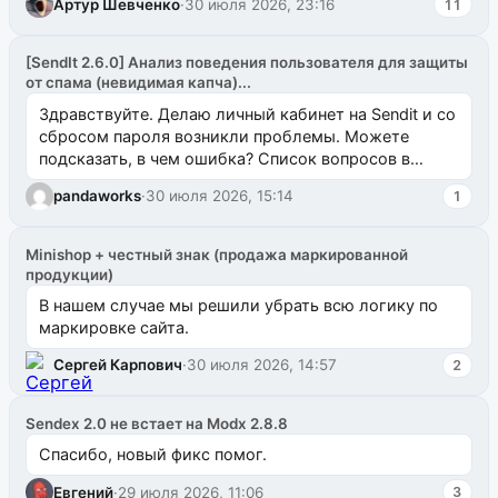
Артур Шевченко
·
30 июля 2026, 23:16
11
[SendIt 2.6.0] Анализ поведения пользователя для защиты
от спама (невидимая капча)...
Здравствуйте. Делаю личный кабинет на Sendit и со
сбросом пароля возникли проблемы. Можете
подсказать, в чем ошибка? Список вопросов в
одноименном разделе на modx.pro пока пуст, и,...
pandaworks
·
30 июля 2026, 15:14
1
Minishop + честный знак (продажа маркированной
продукции)
В нашем случае мы решили убрать всю логику по
маркировке сайта.
Сергей Карпович
·
30 июля 2026, 14:57
2
Sendex 2.0 не встает на Modx 2.8.8
Спасибо, новый фикс помог.
Евгений
·
29 июля 2026, 11:06
3