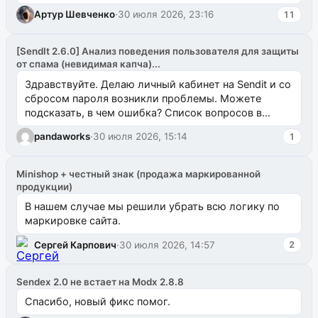
Артур Шевченко
·
30 июля 2026, 23:16
11
[SendIt 2.6.0] Анализ поведения пользователя для защиты
от спама (невидимая капча)...
Здравствуйте. Делаю личный кабинет на Sendit и со
сбросом пароля возникли проблемы. Можете
подсказать, в чем ошибка? Список вопросов в
одноименном разделе на modx.pro пока пуст, и,...
pandaworks
·
30 июля 2026, 15:14
1
Minishop + честный знак (продажа маркированной
продукции)
В нашем случае мы решили убрать всю логику по
маркировке сайта.
Сергей Карпович
·
30 июля 2026, 14:57
2
Sendex 2.0 не встает на Modx 2.8.8
Спасибо, новый фикс помог.