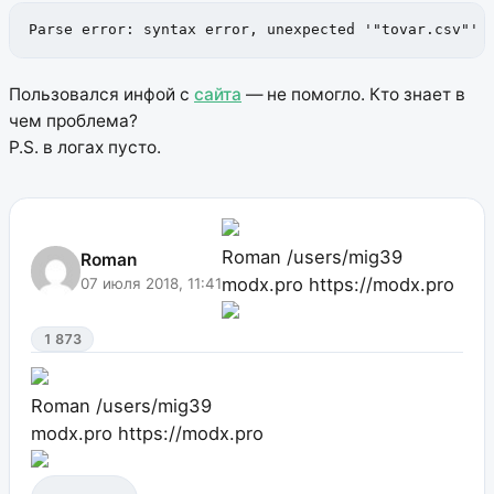
Parse error: syntax error, unexpected '"tovar.csv"' 
Пользовался инфой с
сайта
— не помогло. Кто знает в
чем проблема?
P.S. в логах пусто.
Roman
/users/mig39
Roman
modx.pro
https://modx.pro
07 июля 2018, 11:41
1 873
Roman
/users/mig39
modx.pro
https://modx.pro