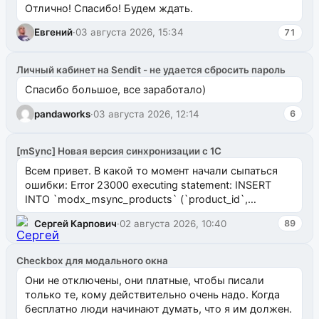
Отлично! Спасибо! Будем ждать.
Евгений
·
03 августа 2026, 15:34
71
Личный кабинет на Sendit - не удается сбросить пароль
Спасибо большое, все заработало)
pandaworks
·
03 августа 2026, 12:14
6
[mSync] Новая версия синхронизации с 1С
Всем привет. В какой то момент начали сыпаться
ошибки: Error 23000 executing statement: INSERT
INTO `modx_msync_products` (`product_id`,
`uuid_1c`) VALUES ...
Сергей Карпович
·
02 августа 2026, 10:40
89
Checkbox для модального окна
Они не отключены, они платные, чтобы писали
только те, кому действительно очень надо. Когда
бесплатно люди начинают думать, что я им должен.