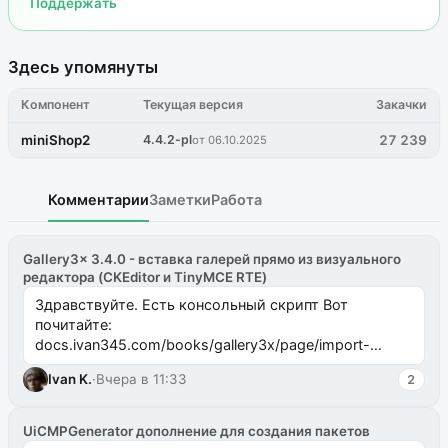
Поддержать
Здесь упомянуты
Компонент
Текущая версия
Закачки
miniShop2
4.4.2-pl
27 239
от 06.10.2025
Комментарии
Заметки
Работа
Gallery3x 3.4.0 - вставка галерей прямо из визуального
редактора (CKEditor и TinyMCE RTE)
Здравствуйте. Есть консольный скрипт Вот
почитайте:
docs.ivan345.com/books/gallery3x/page/import-
ms2galleryphp
Ivan K.
·
Вчера в 11:33
2
UiCMPGenerator дополнение для создания пакетов