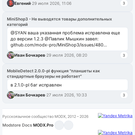
Евгений
·
29 июля 2026, 11:06
3
MiniShop3 - Не выводятся товары дополнительных
категорий
@SYAN ваша указанная проблема исправлена еще
до версии 1.2.3 @Павлик Мышкин завел:
github.com/modx-pro/MiniShop3/issues/480
github.com/modx-pro/MiniShop3/issues/481Исправим
Иван Бочкарев
·
29 июля 2026, 08:20
3
в б...
MobileDetect 2.0.0-pl функция "планшеты как
стандартные браузеры не работает"
в 2.1.0-pl баг исправлен
Иван Бочкарев
·
27 июля 2026, 10:33
3
Русскоязычное сообщество MODX, 2012 – 2026
Modstore
·
Docs
·
MODX.Pro
·