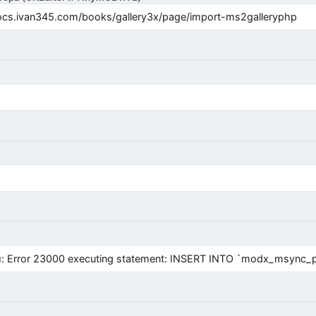
cs.ivan345.com/books/gallery3x/page/import-ms2galleryphp
Error 23000 executing statement: INSERT INTO `modx_msync_prod