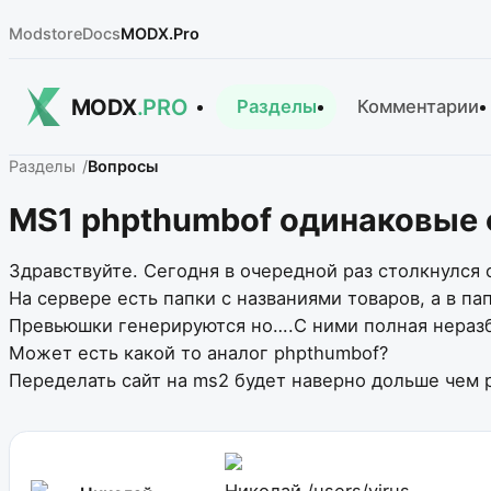
Modstore
Docs
MODX.Pro
MODX
.PRO
Разделы
Комментарии
Разделы
Вопросы
MS1 phpthumbof одинаковые
Здравствуйте. Сегодня в очередной раз столкнулся
На сервере есть папки с названиями товаров, а в пап
Превьюшки генерируются но….С ними полная неразбе
Может есть какой то аналог phpthumbof?
Переделать сайт на ms2 будет наверно дольше чем
Николай
/users/virus