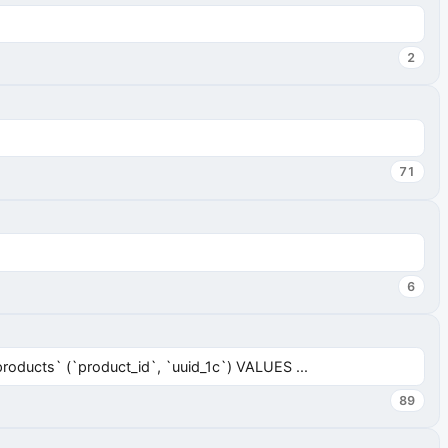
2
71
6
ucts` (`product_id`, `uuid_1c`) VALUES ...
89