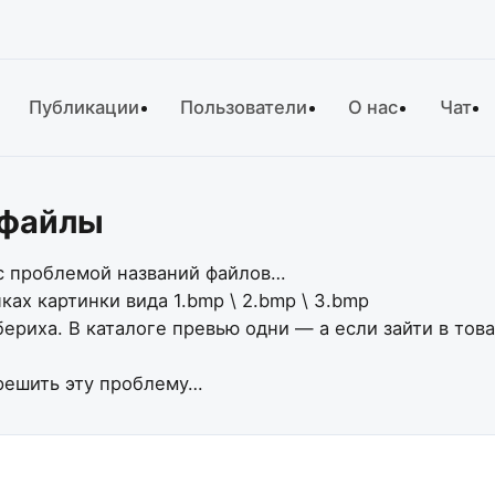
Публикации
Пользователи
О нас
Чат
 файлы
 с проблемой названий файлов…
ках картинки вида 1.bmp \ 2.bmp \ 3.bmp
риха. В каталоге превью одни — а если зайти в тов
 решить эту проблему…