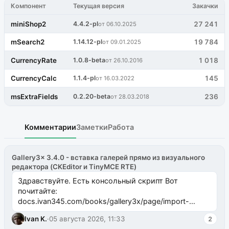
Компонент
Текущая версия
Закачки
miniShop2
4.4.2-pl
27 241
от 06.10.2025
mSearch2
1.14.12-pl
19 784
от 09.01.2025
CurrencyRate
1.0.8-beta
1 018
от 26.10.2016
CurrencyCalc
1.1.4-pl
145
от 16.03.2022
msExtraFields
0.2.20-beta
236
от 28.03.2018
Комментарии
Заметки
Работа
Gallery3x 3.4.0 - вставка галерей прямо из визуального
редактора (CKEditor и TinyMCE RTE)
Здравствуйте. Есть консольный скрипт Вот
почитайте:
docs.ivan345.com/books/gallery3x/page/import-
ms2galleryphp
Ivan K.
·
05 августа 2026, 11:33
2