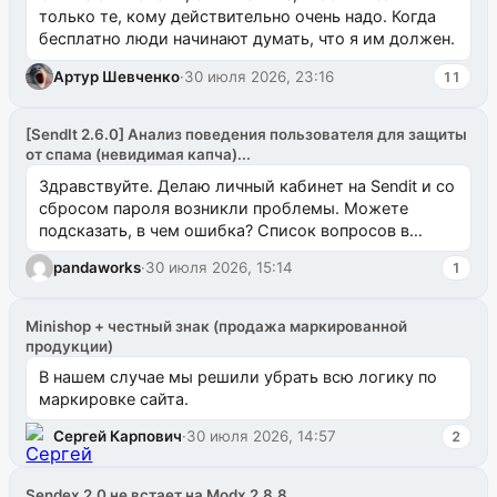
только те, кому действительно очень надо. Когда
бесплатно люди начинают думать, что я им должен.
Артур Шевченко
·
30 июля 2026, 23:16
11
[SendIt 2.6.0] Анализ поведения пользователя для защиты
от спама (невидимая капча)...
Здравствуйте. Делаю личный кабинет на Sendit и со
сбросом пароля возникли проблемы. Можете
подсказать, в чем ошибка? Список вопросов в
одноименном разделе на modx.pro пока пуст, и,...
pandaworks
·
30 июля 2026, 15:14
1
Minishop + честный знак (продажа маркированной
продукции)
В нашем случае мы решили убрать всю логику по
маркировке сайта.
Сергей Карпович
·
30 июля 2026, 14:57
2
Sendex 2.0 не встает на Modx 2.8.8