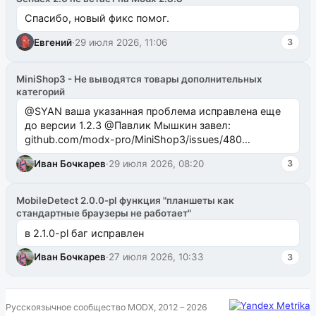
Спасибо, новый фикс помог.
Евгений
·
29 июля 2026, 11:06
3
MiniShop3 - Не выводятся товары дополнительных
категорий
@SYAN ваша указанная проблема исправлена еще
до версии 1.2.3 @Павлик Мышкин завел:
github.com/modx-pro/MiniShop3/issues/480
github.com/modx-pro/MiniShop3/issues/481Исправим
Иван Бочкарев
·
29 июля 2026, 08:20
3
в б...
MobileDetect 2.0.0-pl функция "планшеты как
стандартные браузеры не работает"
в 2.1.0-pl баг исправлен
Иван Бочкарев
·
27 июля 2026, 10:33
3
Русскоязычное сообщество MODX, 2012 – 2026