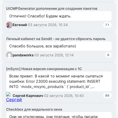
UiCMPGenerator дополнение для создания пакетов
Отлично! Спасибо! Будем ждать.
Евгений
·
03 августа 2026, 15:34
71
Личный кабинет на Sendit - не удается сбросить пароль
Спасибо большое, все заработало)
pandaworks
·
03 августа 2026, 12:14
6
[mSync] Новая версия синхронизации с 1С
Всем привет. В какой то момент начали сыпаться
ошибки: Error 23000 executing statement: INSERT
INTO `modx_msync_products` (`product_id`,
`uuid_1c`) VALUES ...
Сергей Карпович
·
02 августа 2026, 10:40
89
Checkbox для модального окна
Они не отключены, они платные, чтобы писали