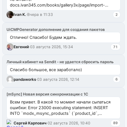
docs.ivan345.com/books/gallery3x/page/import-
ms2galleryphp
Ivan K.
·
Вчера в 11:33
2
UiCMPGenerator дополнение для создания пакетов
Отлично! Спасибо! Будем ждать.
Евгений
·
03 августа 2026, 15:34
71
Личный кабинет на Sendit - не удается сбросить пароль
Спасибо большое, все заработало)
pandaworks
·
03 августа 2026, 12:14
6
[mSync] Новая версия синхронизации с 1С
Всем привет. В какой то момент начали сыпаться
ошибки: Error 23000 executing statement: INSERT
INTO `modx_msync_products` (`product_id`,
`uuid_1c`) VALUES ...
Сергей Карпович
·
02 августа 2026, 10:40
89