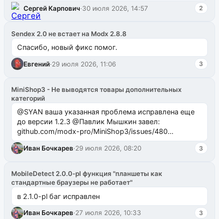
Сергей Карпович
·
30 июля 2026, 14:57
2
Sendex 2.0 не встает на Modx 2.8.8
Спасибо, новый фикс помог.
Евгений
·
29 июля 2026, 11:06
3
MiniShop3 - Не выводятся товары дополнительных
категорий
@SYAN ваша указанная проблема исправлена еще
до версии 1.2.3 @Павлик Мышкин завел:
github.com/modx-pro/MiniShop3/issues/480
github.com/modx-pro/MiniShop3/issues/481Исправим
Иван Бочкарев
·
29 июля 2026, 08:20
3
в б...
MobileDetect 2.0.0-pl функция "планшеты как
стандартные браузеры не работает"
в 2.1.0-pl баг исправлен
Иван Бочкарев
·
27 июля 2026, 10:33
3