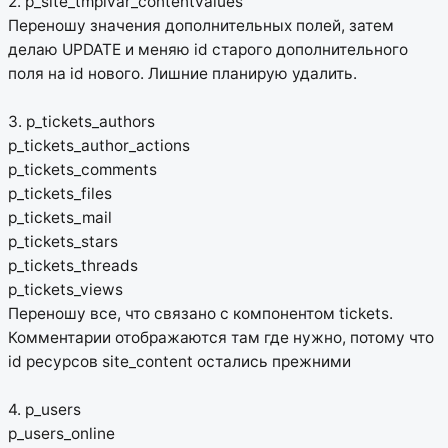
2. p_site_tmplvar_contentvalues
Переношу значения дополнительных полей, затем
делаю UPDATE и меняю id старого дополнительного
поля на id нового. Лишние планирую удалить.
3. p_tickets_authors
p_tickets_author_actions
p_tickets_comments
p_tickets_files
p_tickets_mail
p_tickets_stars
p_tickets_threads
p_tickets_views
Переношу все, что связано с компонентом tickets.
Комментарии отображаются там где нужно, потому что
id ресурсов site_content остались прежними
4. p_users
p_users_online