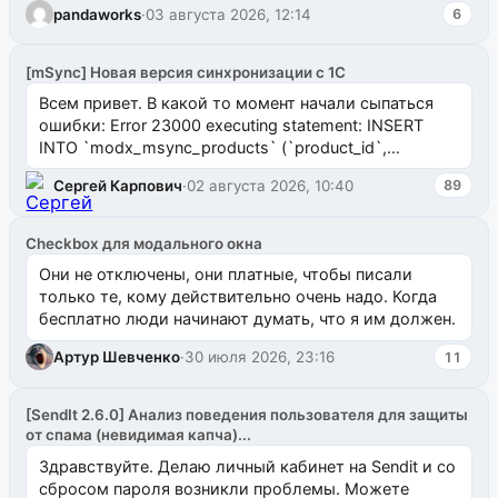
pandaworks
·
03 августа 2026, 12:14
6
[mSync] Новая версия синхронизации с 1С
Всем привет. В какой то момент начали сыпаться
ошибки: Error 23000 executing statement: INSERT
INTO `modx_msync_products` (`product_id`,
`uuid_1c`) VALUES ...
Сергей Карпович
·
02 августа 2026, 10:40
89
Checkbox для модального окна
Они не отключены, они платные, чтобы писали
только те, кому действительно очень надо. Когда
бесплатно люди начинают думать, что я им должен.
Артур Шевченко
·
30 июля 2026, 23:16
11
[SendIt 2.6.0] Анализ поведения пользователя для защиты
от спама (невидимая капча)...
Здравствуйте. Делаю личный кабинет на Sendit и со
сбросом пароля возникли проблемы. Можете