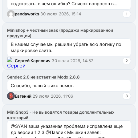
подсказать, в чем ошибка? Список вопросов в
одноименном разделе на modx.pro пока пуст, и,...
pandaworks
·
30 июля 2026, 15:14
1
Minishop + честный знак (продажа маркированной
продукции)
В нашем случае мы решили убрать всю логику по
маркировке сайта.
Сергей Карпович
·
30 июля 2026, 14:57
2
Sendex 2.0 не встает на Modx 2.8.8
Спасибо, новый фикс помог.
Евгений
·
29 июля 2026, 11:06
3
MiniShop3 - Не выводятся товары дополнительных
категорий
@SYAN ваша указанная проблема исправлена еще
до версии 1.2.3 @Павлик Мышкин завел: