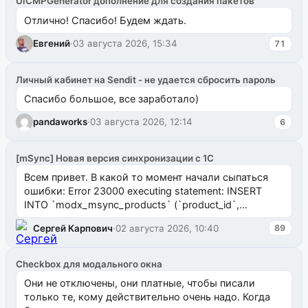
UiCMPGenerator дополнение для создания пакетов
Отлично! Спасибо! Будем ждать.
Евгений
·
03 августа 2026, 15:34
71
Личный кабинет на Sendit - не удается сбросить пароль
Спасибо большое, все заработало)
pandaworks
·
03 августа 2026, 12:14
6
[mSync] Новая версия синхронизации с 1С
Всем привет. В какой то момент начали сыпаться
ошибки: Error 23000 executing statement: INSERT
INTO `modx_msync_products` (`product_id`,
`uuid_1c`) VALUES ...
Сергей Карпович
·
02 августа 2026, 10:40
89
Checkbox для модального окна
Они не отключены, они платные, чтобы писали
только те, кому действительно очень надо. Когда