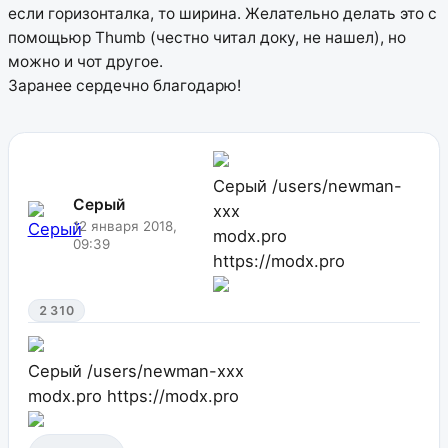
если горизонталка, то ширина. Желательно делать это с
помощьюp Thumb (честно читал доку, не нашел), но
можно и чот другое.
Заранее сердечно благодарю!
Серый
/users/newman-
Серый
xxx
12 января 2018,
modx.pro
09:39
https://modx.pro
2 310
Серый
/users/newman-xxx
modx.pro
https://modx.pro