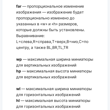
far
— пропорциональное изменение
изображения — изображение будет
пропорционально изменено до
указанных в «w» и «h» размеров,
которые должны быть установлены.
Выравнивание:
L=слева,R=справа,T=верх,B=низ,C=по
центру, а также BL,BR,TL,TR
wp
— максимальная ширина миниатюры
для вертикальных изображений
hp
— максимальная высота миниатюры
для вертикальных изображений
wl
— максимальная ширина миниатюры
для горизонтальных изображений
hl
— максимальная высота миниатюры
для горизонтальных изображений