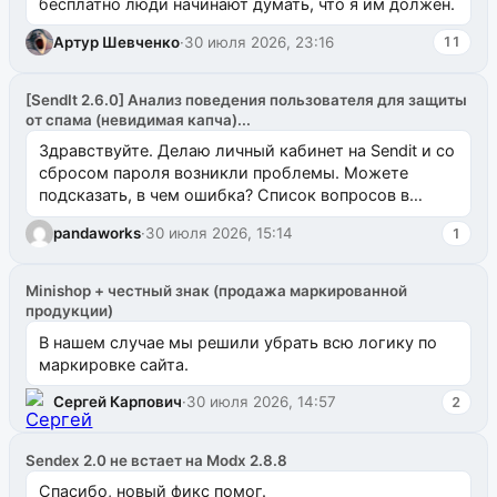
бесплатно люди начинают думать, что я им должен.
Артур Шевченко
·
30 июля 2026, 23:16
11
[SendIt 2.6.0] Анализ поведения пользователя для защиты
от спама (невидимая капча)...
Здравствуйте. Делаю личный кабинет на Sendit и со
сбросом пароля возникли проблемы. Можете
подсказать, в чем ошибка? Список вопросов в
одноименном разделе на modx.pro пока пуст, и,...
pandaworks
·
30 июля 2026, 15:14
1
Minishop + честный знак (продажа маркированной
продукции)
В нашем случае мы решили убрать всю логику по
маркировке сайта.
Сергей Карпович
·
30 июля 2026, 14:57
2
Sendex 2.0 не встает на Modx 2.8.8
Спасибо, новый фикс помог.