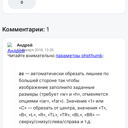
0
Комментарии:
1
Андрей
12 января 2018, 13:26
Читайте внимательно
параметры phpthumb
:
zc
— автоматически обрезать лишнее по
большей стороне так чтобы
изображение заполнило заданные
размеры (требует «w» и «h», отменяется
опциями «iar», «far»). Значение «1» или
«C» — обрезать от центра, значения «T»,
«B», «L», «R», «TL», «TR», «BL», «BR» —
сверху/снизу/слева/справа и т.д.