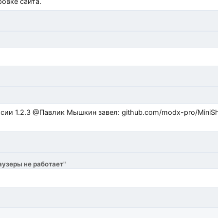
овке сайта.
ub.com/modx-pro/MiniShop3/issues/480 github.com/modx-
аузеры не работает"