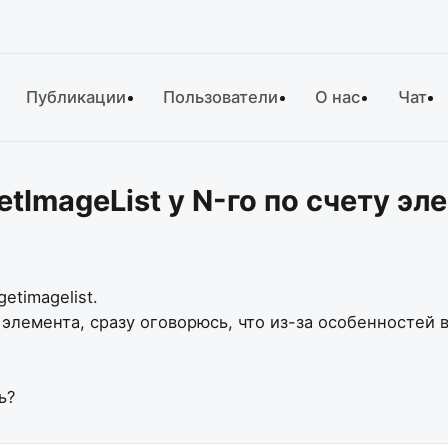
Публикации
Пользователи
О нас
Чат
tImageList у N-го по счету эл
etimagelist.
 элемента, сразу оговорюсь, что из-за особенностей 
ь?