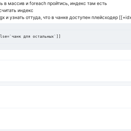
ь в массив и foreach пройтись, индекс там есть
считать индекс
 и узнать оттуда, что в чанке доступен плейсходер [[+idx
else=`чанк для остальных`]]