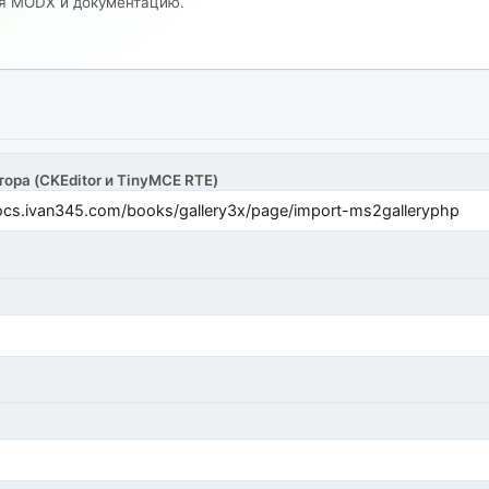
ия MODX и документацию.
тора (CKEditor и TinyMCE RTE)
cs.ivan345.com/books/gallery3x/page/import-ms2galleryphp