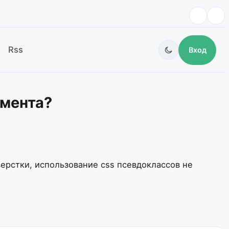
Rss
Вход
емента?
верстки, использование css псевдоклассов не