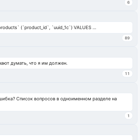
6
ucts` (`product_id`, `uuid_1c`) VALUES ...
89
нают думать, что я им должен.
11
ошибка? Список вопросов в одноименном разделе на
1