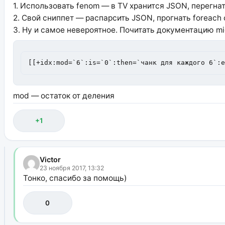
1. Использовать fenom — в TV хранится JSON, перегнат
2. Свой сниппет — распарсить JSON, прогнать foreach 
3. Ну и самое невероятное. Почитать документацию migx
[[+idx:mod=`6`:is=`0`:then=`чанк для каждого 6`:
mod — остаток от деления
+1
Victor
23 ноября 2017, 13:32
Тонко, спасибо за помощь)
0