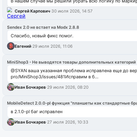
В нашем случае мы решили убрать всю логику по маркир
Сергей Карпович
·
30 июля 2026, 14:57
Sendex 2.0 не встает на Modx 2.8.8
Спасибо, новый фикс помог.
Евгений
·
29 июля 2026, 11:06
MiniShop3 - Не выводятся товары дополнительных категорий
@SYAN ваша указанная проблема исправлена еще до версии 1.2.3 @Павлик Мышкин завел: gith
pro/MiniShop3/issues/481Исправим в б...
Иван Бочкарев
·
29 июля 2026, 08:20
MobileDetect 2.0.0-pl функция "планшеты как стандартные бр
в 2.1.0-pl баг исправлен
Иван Бочкарев
·
27 июля 2026, 10:33