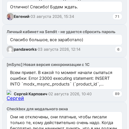
Отлично! Спасибо! Будем ждать.
Евгений
·
03 августа 2026, 15:34
71
Личный кабинет на Sendit - не удается сбросить пароль
Спасибо большое, все заработало)
pandaworks
·
03 августа 2026, 12:14
6
[mSync] Новая версия синхронизации с 1С
Всем привет. В какой то момент начали сыпаться
ошибки: Error 23000 executing statement: INSERT
INTO `modx_msync_products` (`product_id`,
`uuid_1c`) VALUES ...
Сергей Карпович
·
02 августа 2026, 10:40
89
Checkbox для модального окна
Они не отключены, они платные, чтобы писали
только те, кому действительно очень надо. Когда
бесплатно люди начинают думать, что я им должен.