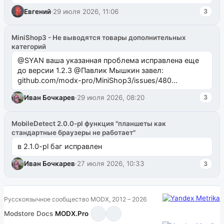
Евгений
·
29 июля 2026, 11:06
3
MiniShop3 - Не выводятся товары дополнительных
категорий
@SYAN ваша указанная проблема исправлена еще
до версии 1.2.3 @Павлик Мышкин завел:
github.com/modx-pro/MiniShop3/issues/480
github.com/modx-pro/MiniShop3/issues/481Исправим
Иван Бочкарев
·
29 июля 2026, 08:20
3
в б...
MobileDetect 2.0.0-pl функция "планшеты как
стандартные браузеры не работает"
в 2.1.0-pl баг исправлен
Иван Бочкарев
·
27 июля 2026, 10:33
3
Русскоязычное сообщество MODX, 2012 – 2026
Modstore
·
Docs
·
MODX.Pro
·