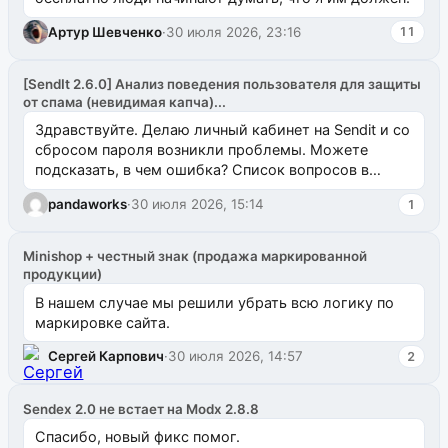
Артур Шевченко
·
30 июля 2026, 23:16
11
[SendIt 2.6.0] Анализ поведения пользователя для защиты
от спама (невидимая капча)...
Здравствуйте. Делаю личный кабинет на Sendit и со
сбросом пароля возникли проблемы. Можете
подсказать, в чем ошибка? Список вопросов в
одноименном разделе на modx.pro пока пуст, и,...
pandaworks
·
30 июля 2026, 15:14
1
Minishop + честный знак (продажа маркированной
продукции)
В нашем случае мы решили убрать всю логику по
маркировке сайта.
Сергей Карпович
·
30 июля 2026, 14:57
2
Sendex 2.0 не встает на Modx 2.8.8
Спасибо, новый фикс помог.