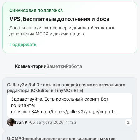
ФИНАНСОВАЯ ПОДДЕРЖКА
VPS, бесплатные дополнения и docs
Донаты оплачивают сервер и двигают бесплатные
дополнения MODX и документацию.
Поддержать
Комментарии
Заметки
Работа
Gallery3x 3.4.0 - вставка галерей прямо из визуального
редактора (CKEditor и TinyMCE RTE)
Здравствуйте. Есть консольный скрипт Вот
почитайте:
docs.ivan345.com/books/gallery3x/page/import-
ms2galleryphp
Ivan K.
·
05 августа 2026, 11:33
2
UiCMPGenerator дополнение для создания пакетов