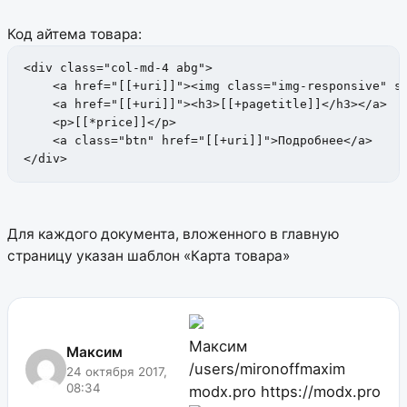
Код айтема товара:
<div class="col-md-4 abg"> 

    <a href="[[+uri]]"><img class="img-responsive" sr
    <a href="[[+uri]]"><h3>[[+pagetitle]]</h3></a> 

    <p>[[*price]]</p> 

    <a class="btn" href="[[+uri]]">Подробнее</a>

</div>
Для каждого документа, вложенного в главную
страницу указан шаблон «Карта товара»
Максим
Максим
/users/mironoffmaxim
24 октября 2017,
08:34
modx.pro
https://modx.pro