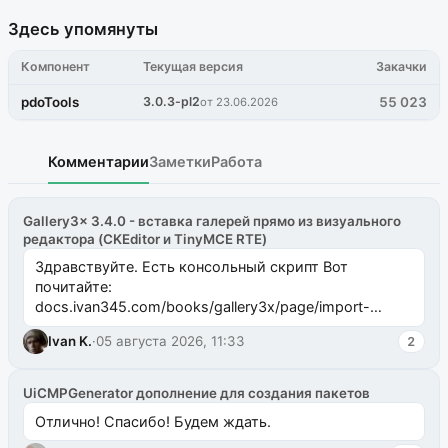
Здесь упомянуты
Компонент
Текущая версия
Закачки
pdoTools
3.0.3-pl2
55 023
от 23.06.2026
Комментарии
Заметки
Работа
Gallery3x 3.4.0 - вставка галерей прямо из визуального
редактора (CKEditor и TinyMCE RTE)
Здравствуйте. Есть консольный скрипт Вот
почитайте:
docs.ivan345.com/books/gallery3x/page/import-
ms2galleryphp
Ivan K.
·
05 августа 2026, 11:33
2
UiCMPGenerator дополнение для создания пакетов
Отлично! Спасибо! Будем ждать.