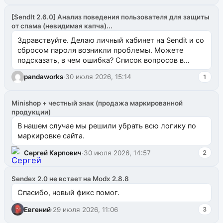
[SendIt 2.6.0] Анализ поведения пользователя для защиты
от спама (невидимая капча)...
Здравствуйте. Делаю личный кабинет на Sendit и со
сбросом пароля возникли проблемы. Можете
подсказать, в чем ошибка? Список вопросов в
одноименном разделе на modx.pro пока пуст, и,...
pandaworks
·
30 июля 2026, 15:14
1
Minishop + честный знак (продажа маркированной
продукции)
В нашем случае мы решили убрать всю логику по
маркировке сайта.
Сергей Карпович
·
30 июля 2026, 14:57
2
Sendex 2.0 не встает на Modx 2.8.8
Спасибо, новый фикс помог.
Евгений
·
29 июля 2026, 11:06
3