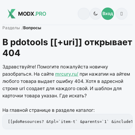
MODX
.PRO
Вход
Разделы
Вопросы
В pdotools [[+uri]] открывает
404
Здравствуйте! Помогите пожалуйста новичку
разобраться. На сайте
mrcury.ru/
при нажатии на айтем
любого товара выдает ошибку 404. Хотя в адресной
строке url создает для каждого свой. И шаблон для
карточки товара указан. Где искать?
На главной странице в разделе каталог:
[[pdoResources? &tpl=`item-t` &parents=`1` &includeT