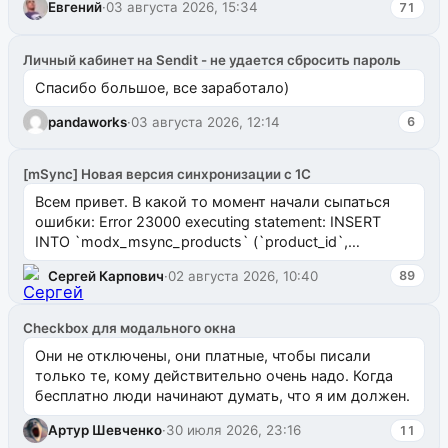
Евгений
·
03 августа 2026, 15:34
71
Личный кабинет на Sendit - не удается сбросить пароль
Спасибо большое, все заработало)
pandaworks
·
03 августа 2026, 12:14
6
[mSync] Новая версия синхронизации с 1С
Всем привет. В какой то момент начали сыпаться
ошибки: Error 23000 executing statement: INSERT
INTO `modx_msync_products` (`product_id`,
`uuid_1c`) VALUES ...
Сергей Карпович
·
02 августа 2026, 10:40
89
Checkbox для модального окна
Они не отключены, они платные, чтобы писали
только те, кому действительно очень надо. Когда
бесплатно люди начинают думать, что я им должен.
Артур Шевченко
·
30 июля 2026, 23:16
11