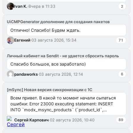
ms2galleryphp
Ivan K.
·
Вчера в 11:33
2
UiCMPGenerator дополнение для создания пакетов
Отлично! Спасибо! Будем ждать.
Евгений
·
03 августа 2026, 15:34
71
Личный кабинет на Sendit - не удается сбросить пароль
Спасибо большое, все заработало)
pandaworks
·
03 августа 2026, 12:14
6
[mSync] Новая версия синхронизации с 1С
Всем привет. В какой то момент начали сыпаться
ошибки: Error 23000 executing statement: INSERT
INTO `modx_msync_products` (`product_id`,
`uuid_1c`) VALUES ...
Сергей Карпович
·
02 августа 2026, 10:40
89