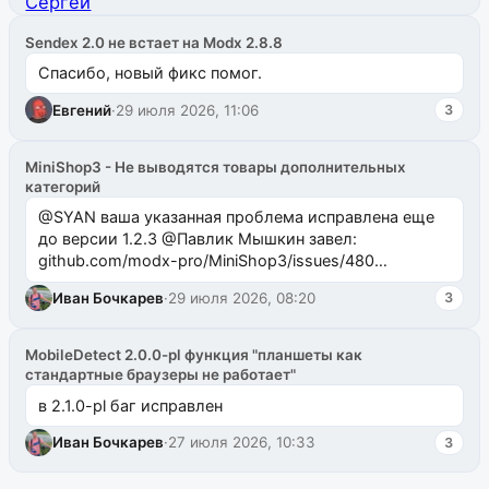
Sendex 2.0 не встает на Modx 2.8.8
Спасибо, новый фикс помог.
Евгений
·
29 июля 2026, 11:06
3
MiniShop3 - Не выводятся товары дополнительных
категорий
@SYAN ваша указанная проблема исправлена еще
до версии 1.2.3 @Павлик Мышкин завел:
github.com/modx-pro/MiniShop3/issues/480
github.com/modx-pro/MiniShop3/issues/481Исправим
Иван Бочкарев
·
29 июля 2026, 08:20
3
в б...
MobileDetect 2.0.0-pl функция "планшеты как
стандартные браузеры не работает"
в 2.1.0-pl баг исправлен
Иван Бочкарев
·
27 июля 2026, 10:33
3