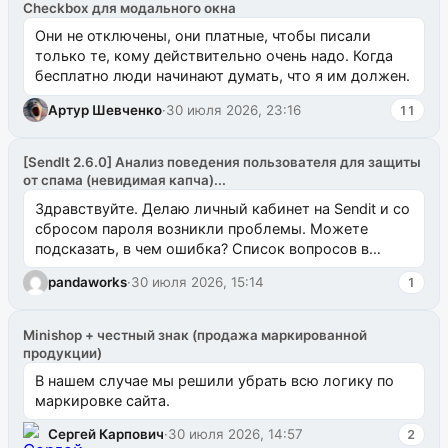
Checkbox для модального окна
Они не отключены, они платные, чтобы писали
только те, кому действительно очень надо. Когда
бесплатно люди начинают думать, что я им должен.
Артур Шевченко
·
30 июля 2026, 23:16
11
[SendIt 2.6.0] Анализ поведения пользователя для защиты
от спама (невидимая капча)...
Здравствуйте. Делаю личный кабинет на Sendit и со
сбросом пароля возникли проблемы. Можете
подсказать, в чем ошибка? Список вопросов в
одноименном разделе на modx.pro пока пуст, и,...
pandaworks
·
30 июля 2026, 15:14
1
Minishop + честный знак (продажа маркированной
продукции)
В нашем случае мы решили убрать всю логику по
маркировке сайта.
Сергей Карпович
·
30 июля 2026, 14:57
2