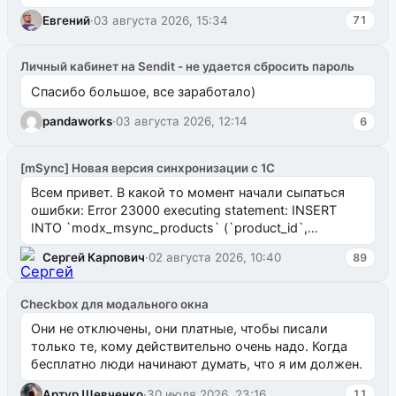
Евгений
·
03 августа 2026, 15:34
71
Личный кабинет на Sendit - не удается сбросить пароль
Спасибо большое, все заработало)
pandaworks
·
03 августа 2026, 12:14
6
[mSync] Новая версия синхронизации с 1С
Всем привет. В какой то момент начали сыпаться
ошибки: Error 23000 executing statement: INSERT
INTO `modx_msync_products` (`product_id`,
`uuid_1c`) VALUES ...
Сергей Карпович
·
02 августа 2026, 10:40
89
Checkbox для модального окна
Они не отключены, они платные, чтобы писали
только те, кому действительно очень надо. Когда
бесплатно люди начинают думать, что я им должен.
Артур Шевченко
·
30 июля 2026, 23:16
11