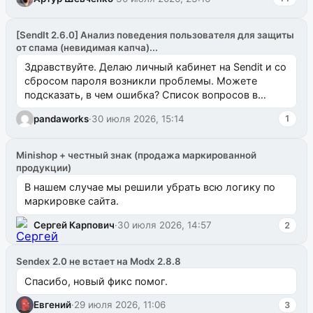
[SendIt 2.6.0] Анализ поведения пользователя для защиты
от спама (невидимая капча)...
Здравствуйте. Делаю личный кабинет на Sendit и со
сбросом пароля возникли проблемы. Можете
подсказать, в чем ошибка? Список вопросов в
одноименном разделе на modx.pro пока пуст, и,...
pandaworks
·
30 июля 2026, 15:14
1
Minishop + честный знак (продажа маркированной
продукции)
В нашем случае мы решили убрать всю логику по
маркировке сайта.
Сергей Карпович
·
30 июля 2026, 14:57
2
Sendex 2.0 не встает на Modx 2.8.8
Спасибо, новый фикс помог.
Евгений
·
29 июля 2026, 11:06
3