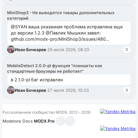
MiniShop3 - Не выводятся товары дополнительных
категорий
@SYAN ваша указанная проблема исправлена еще
до версии 1.2.3 @Павлик Мышкин завел:
github.com/modx-pro/MiniShop3/issues/480
github.com/modx-pro/MiniShop3/issues/481Исправим
Иван Бочкарев
·
29 июля 2026, 08:20
3
в б...
MobileDetect 2.0.0-pl функция "планшеты как
стандартные браузеры не работает"
в 2.1.0-pl баг исправлен
Иван Бочкарев
·
27 июля 2026, 10:33
3
Русскоязычное сообщество MODX, 2012 – 2026
Modstore
·
Docs
·
MODX.Pro
·