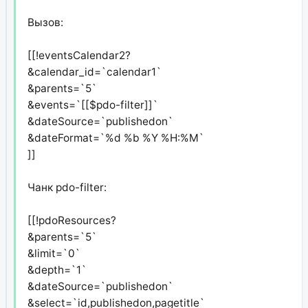
Вызов:
[[!eventsCalendar2?
&calendar_id=`calendar1`
&parents=`5`
&events=`[[$pdo-filter]]`
&dateSource=`publishedon`
&dateFormat=`%d %b %Y %H:%M`
]]
Чанк pdo-filter:
[[!pdoResources?
&parents=`5`
&limit=`0`
&depth=`1`
&dateSource=`publishedon`
&select=`id,publishedon,pagetitle`