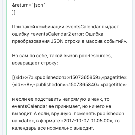
&return=`json`
]]
При такой комбинации eventsCalendar выдает
ошибку «eventsCalendar2 error: Ошибка
преобразования JSON строки в массив событий».
Но сам по себе, такой вызов pdoResources,
возвращает строку:
[{«id»:«7»,«publishedon»:«1507365859»,«pagetitle»:«1»
{«id»:«8»,«publishedon»:«1507365840»,«pagetitle»:«2»
и если ее подставить напрямую в чанк, то
eventsCalendar ее принимает, но ничего не
выводит. А если, вручную, поменять publishedon
на «date», в формате «2017-10-07 01:05:00», то
календарь все нормально выводит.