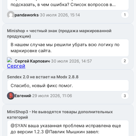
подсказать, в чем ошибка? Список вопросов в
одноименном разделе на modx.pro пока пуст, и,...
pandaworks
·
30 июля 2026, 15:14
1
Minishop + честный знак (продажа маркированной
продукции)
В нашем случае мы решили убрать всю логику по
маркировке сайта.
Сергей Карпович
·
30 июля 2026, 14:57
2
Sendex 2.0 не встает на Modx 2.8.8
Спасибо, новый фикс помог.
Евгений
·
29 июля 2026, 11:06
3
MiniShop3 - Не выводятся товары дополнительных
категорий
@SYAN ваша указанная проблема исправлена еще
до версии 1.2.3 @Павлик Мышкин завел: