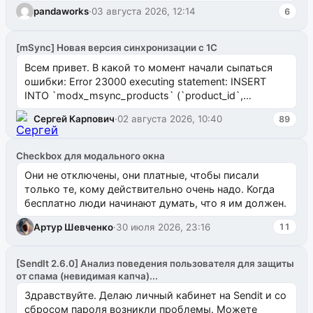
pandaworks
·
03 августа 2026, 12:14
6
[mSync] Новая версия синхронизации с 1С
Всем привет. В какой то момент начали сыпаться
ошибки: Error 23000 executing statement: INSERT
INTO `modx_msync_products` (`product_id`,
`uuid_1c`) VALUES ...
Сергей Карпович
·
02 августа 2026, 10:40
89
Checkbox для модального окна
Они не отключены, они платные, чтобы писали
только те, кому действительно очень надо. Когда
бесплатно люди начинают думать, что я им должен.
Артур Шевченко
·
30 июля 2026, 23:16
11
[SendIt 2.6.0] Анализ поведения пользователя для защиты
от спама (невидимая капча)...
Здравствуйте. Делаю личный кабинет на Sendit и со
сбросом пароля возникли проблемы. Можете