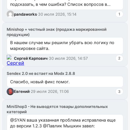
подсказать, в чем ошибка? Список вопросов в
одноименном разделе на modx.pro пока пуст, и,...
pandaworks
·
30 июля 2026, 15:14
1
Minishop + честный знак (продажа маркированной
продукции)
В нашем случае мы решили убрать всю логику по
маркировке сайта.
Сергей Карпович
·
30 июля 2026, 14:57
2
Sendex 2.0 не встает на Modx 2.8.8
Спасибо, новый фикс помог.
Евгений
·
29 июля 2026, 11:06
3
MiniShop3 - Не выводятся товары дополнительных
категорий
@SYAN ваша указанная проблема исправлена еще
до версии 1.2.3 @Павлик Мышкин завел: