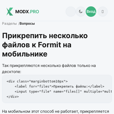
MODX
.PRO
Вход
Разделы
Вопросы
Прикрепить несколько
файлов к Formit на
мобильнике
Так прикрепляются несколько файлов только на
десктопе:
<div class="marginbottom10px">

    <label for="files">Прикрепить файлы:</label>

    <input type="file" name="files[]" multiple="multi
</div>
На мобильном этот способ не работает, прикрепляется