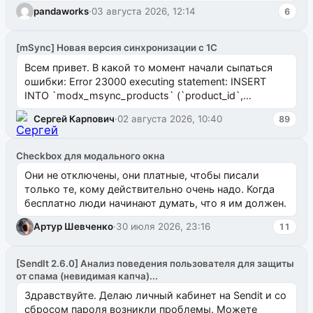
pandaworks
·
03 августа 2026, 12:14
6
[mSync] Новая версия синхронизации с 1С
Всем привет. В какой то момент начали сыпаться
ошибки: Error 23000 executing statement: INSERT
INTO `modx_msync_products` (`product_id`,
`uuid_1c`) VALUES ...
Сергей Карпович
·
02 августа 2026, 10:40
89
Checkbox для модального окна
Они не отключены, они платные, чтобы писали
только те, кому действительно очень надо. Когда
бесплатно люди начинают думать, что я им должен.
Артур Шевченко
·
30 июля 2026, 23:16
11
[SendIt 2.6.0] Анализ поведения пользователя для защиты
от спама (невидимая капча)...
Здравствуйте. Делаю личный кабинет на Sendit и со
сбросом пароля возникли проблемы. Можете