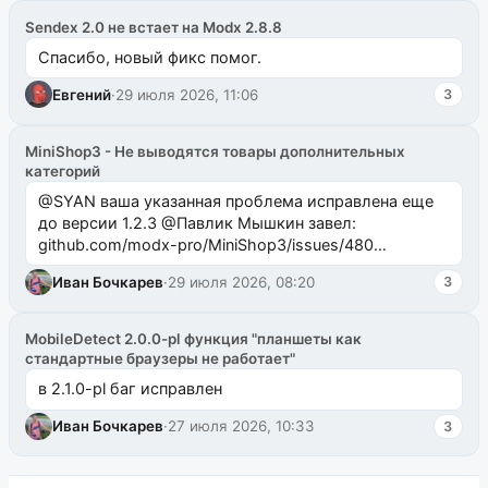
Sendex 2.0 не встает на Modx 2.8.8
Спасибо, новый фикс помог.
Евгений
·
29 июля 2026, 11:06
3
MiniShop3 - Не выводятся товары дополнительных
категорий
@SYAN ваша указанная проблема исправлена еще
до версии 1.2.3 @Павлик Мышкин завел:
github.com/modx-pro/MiniShop3/issues/480
github.com/modx-pro/MiniShop3/issues/481Исправим
Иван Бочкарев
·
29 июля 2026, 08:20
3
в б...
MobileDetect 2.0.0-pl функция "планшеты как
стандартные браузеры не работает"
в 2.1.0-pl баг исправлен
Иван Бочкарев
·
27 июля 2026, 10:33
3