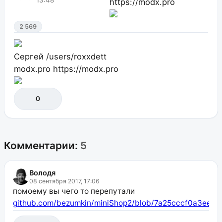
https://modx.pro
2 569
Сергей
/users/roxxdett
modx.pro
https://modx.pro
0
Комментарии:
5
Володя
08 сентября 2017, 17:06
помоему вы чего то перепутали
github.com/bezumkin/miniShop2/blob/7a25cccf0a3ee82