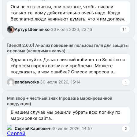
Они не отключены, они платные, чтобы писали
только те, кому действительно очень надо. Когда
бесплатно люди начинают думать, что я им должен.
Артур Шевченко
·
30 июля 2026, 23:16
11
[SendIt 2.6.0] Анализ поведения пользователя для защиты
от спама (невидимая капча)...
Здравствуйте. Делаю личный кабинет на Sendit и со
сбросом пароля возникли проблемы. Можете
подсказать, в чем ошибка? Список вопросов в
одноименном разделе на modx.pro пока пуст, и,...
pandaworks
·
30 июля 2026, 15:14
1
Minishop + честный знак (продажа маркированной
продукции)
В нашем случае мы решили убрать всю логику по
маркировке сайта.
Сергей Карпович
·
30 июля 2026, 14:57
2