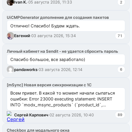
Ivan K.
·
05 августа 2026, 11:33
2
UiCMPGenerator дополнение для создания пакетов
Отлично! Спасибо! Будем ждать.
Евгений
·
03 августа 2026, 15:34
71
Личный кабинет на Sendit - не удается сбросить пароль
Спасибо большое, все заработало)
pandaworks
·
03 августа 2026, 12:14
6
[mSync] Новая версия синхронизации с 1С
Всем привет. В какой то момент начали сыпаться
ошибки: Error 23000 executing statement: INSERT
INTO `modx_msync_products` (`product_id`,
`uuid_1c`) VALUES ...
Сергей Карпович
·
02 августа 2026, 10:40
89
Checkbox для модального окна