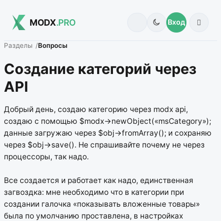
MODX
.PRO
Вход
Разделы
Вопросы
Создание категорий через
API
Добрый день, создаю категорию через modx api,
создаю с помощью $modx->newObject(«msCategory»);
данные загружаю через $obj->fromArray(); и сохраняю
через $obj->save(). Не спрашивайте почему не через
процессоры, так надо.
Все создается и работает как надо, единственная
загвоздка: мне необходимо что в категории при
создании галочка «показывать вложенные товары»
была по умолчанию проставлена, в настройках