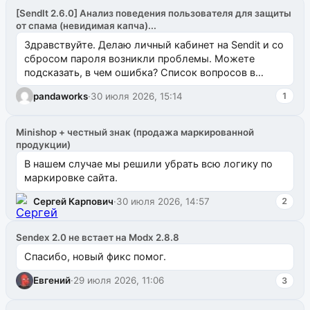
[SendIt 2.6.0] Анализ поведения пользователя для защиты
от спама (невидимая капча)...
Здравствуйте. Делаю личный кабинет на Sendit и со
сбросом пароля возникли проблемы. Можете
подсказать, в чем ошибка? Список вопросов в
одноименном разделе на modx.pro пока пуст, и,...
pandaworks
·
30 июля 2026, 15:14
1
Minishop + честный знак (продажа маркированной
продукции)
В нашем случае мы решили убрать всю логику по
маркировке сайта.
Сергей Карпович
·
30 июля 2026, 14:57
2
Sendex 2.0 не встает на Modx 2.8.8
Спасибо, новый фикс помог.
Евгений
·
29 июля 2026, 11:06
3