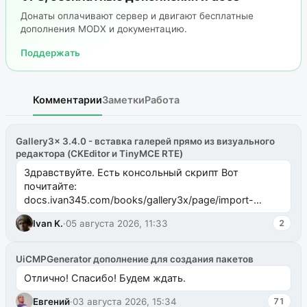
Донаты оплачивают сервер и двигают бесплатные
дополнения MODX и документацию.
Поддержать
Комментарии
Заметки
Работа
Gallery3x 3.4.0 - вставка галерей прямо из визуального
редактора (CKEditor и TinyMCE RTE)
Здравствуйте. Есть консольный скрипт Вот
почитайте:
docs.ivan345.com/books/gallery3x/page/import-
ms2galleryphp
Ivan K.
·
05 августа 2026, 11:33
2
UiCMPGenerator дополнение для создания пакетов
Отлично! Спасибо! Будем ждать.
Евгений
·
03 августа 2026, 15:34
71