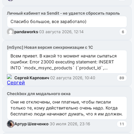
Личный кабинет на Sendit - не удается сбросить пароль
Спасибо большое, все заработало)
pandaworks
·
03 августа 2026, 12:14
6
[mSync] Новая версия синхронизации с 1С
Всем привет. В какой то момент начали сыпаться
ошибки: Error 23000 executing statement: INSERT
INTO `modx_msync_products` (`product_id`,
`uuid_1c`) VALUES ...
Сергей Карпович
·
02 августа 2026, 10:40
89
Checkbox для модального окна
Они не отключены, они платные, чтобы писали
только те, кому действительно очень надо. Когда
бесплатно люди начинают думать, что я им должен.
Артур Шевченко
·
30 июля 2026, 23:16
11