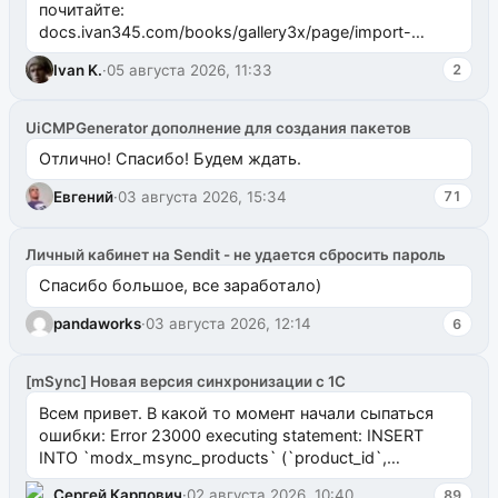
почитайте:
docs.ivan345.com/books/gallery3x/page/import-
ms2galleryphp
Ivan K.
·
05 августа 2026, 11:33
2
UiCMPGenerator дополнение для создания пакетов
Отлично! Спасибо! Будем ждать.
Евгений
·
03 августа 2026, 15:34
71
Личный кабинет на Sendit - не удается сбросить пароль
Спасибо большое, все заработало)
pandaworks
·
03 августа 2026, 12:14
6
[mSync] Новая версия синхронизации с 1С
Всем привет. В какой то момент начали сыпаться
ошибки: Error 23000 executing statement: INSERT
INTO `modx_msync_products` (`product_id`,
`uuid_1c`) VALUES ...
Сергей Карпович
·
02 августа 2026, 10:40
89