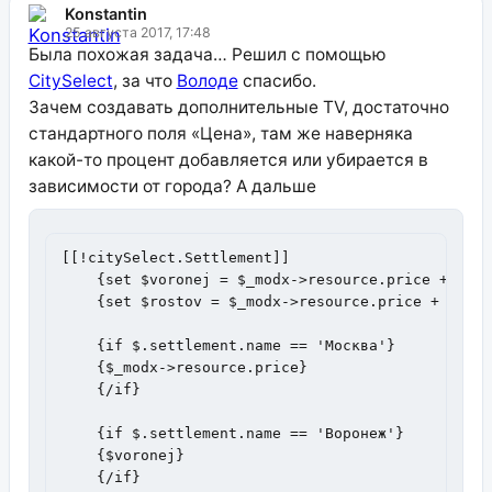
Konstantin
25 августа 2017, 17:48
Была похожая задача… Решил с помощью
CitySelect
, за что
Володе
спасибо.
Зачем создавать дополнительные TV, достаточно
стандартного поля «Цена», там же наверняка
какой-то процент добавляется или убирается в
зависимости от города? А дальше
[[!citySelect.Settlement]]

    {set $voronej = $_modx->resource.price + $_mo
    {set $rostov = $_modx->resource.price + $_mod
    {if $.settlement.name == 'Москва'}

    {$_modx->resource.price}

    {/if}

    {if $.settlement.name == 'Воронеж'}

    {$voronej} 

    {/if}
