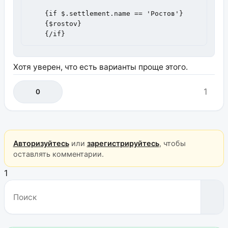
    {if $.settlement.name == 'Ростов'}

    {$rostov} 

    {/if}
Хотя уверен, что есть варианты проще этого.
1
0
Авторизуйтесь
или
зарегистрируйтесь
, чтобы
оставлять комментарии.
1