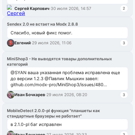
Сергей Карпович
·
30 июля 2026, 14:57
2
Sendex 2.0 не встает на Modx 2.8.8
Спасибо, новый фикс помог.
Евгений
·
29 июля 2026, 11:06
3
MiniShop3 - Не выводятся товары дополнительных
категорий
@SYAN ваша указанная проблема исправлена еще
до версии 1.2.3 @Павлик Мышкин завел:
github.com/modx-pro/MiniShop3/issues/480
github.com/modx-pro/MiniShop3/issues/481Исправим
Иван Бочкарев
·
29 июля 2026, 08:20
3
в б...
MobileDetect 2.0.0-pl функция "планшеты как
стандартные браузеры не работает"
в 2.1.0-pl баг исправлен
Иван Бочкарев
·
27 июля 2026, 10:33
3