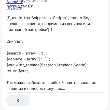
24 августа 2017, 13:28
Можно так ))):
{$_modx->runSnippet('extScripts',['code'=>'Код
внешнего скрипта, например из ресурса или
системной настройки'])}
Сниппет:
$search = array('{', '}');
$replace = array('{ ', ' }');
$out = str_replace($search,$replace,$code);
return $out;
Так можно избежать ошибок Fenom во внешних
скриптах и подобных случаях…
0