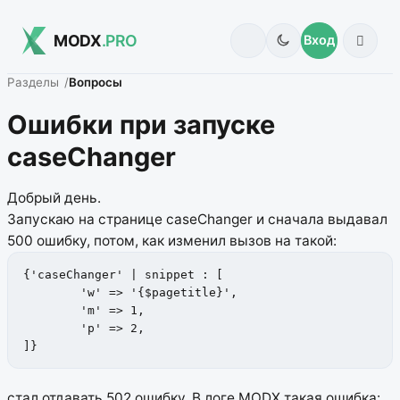
MODX
.PRO
Вход
Разделы
Вопросы
Ошибки при запуске
caseChanger
Добрый день.
Запускаю на странице caseChanger и сначала выдавал
500 ошибку, потом, как изменил вызов на такой:
{'caseChanger' | snippet : [

	'w' => '{$pagetitle}', 

	'm' => 1, 

	'p' => 2, 

]}
стал отдавать 502 ошибку.
В логе MODX такая ошибка: