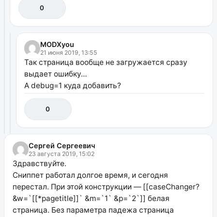
0
MODXyou
21 июня 2019, 13:55
Так страница вообще не загружается сразу
выдает ошибку…
А debug=1 куда добавить?
0
Сергей Сергеевич
23 августа 2019, 15:02
Здравствуйте.
Сниппет работал долгое время, и сегодня
перестал. При этой конструкции — [[caseChanger?
&w=`[[*pagetitle]]` &m=`1` &p=`2`]] белая
страница. Без параметра падежа страница