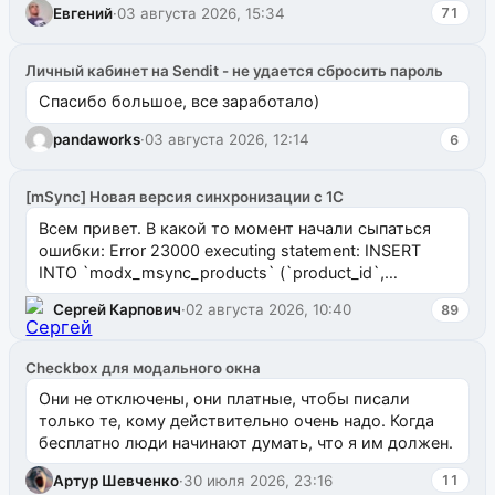
Евгений
·
03 августа 2026, 15:34
71
Личный кабинет на Sendit - не удается сбросить пароль
Спасибо большое, все заработало)
pandaworks
·
03 августа 2026, 12:14
6
[mSync] Новая версия синхронизации с 1С
Всем привет. В какой то момент начали сыпаться
ошибки: Error 23000 executing statement: INSERT
INTO `modx_msync_products` (`product_id`,
`uuid_1c`) VALUES ...
Сергей Карпович
·
02 августа 2026, 10:40
89
Checkbox для модального окна
Они не отключены, они платные, чтобы писали
только те, кому действительно очень надо. Когда
бесплатно люди начинают думать, что я им должен.
Артур Шевченко
·
30 июля 2026, 23:16
11