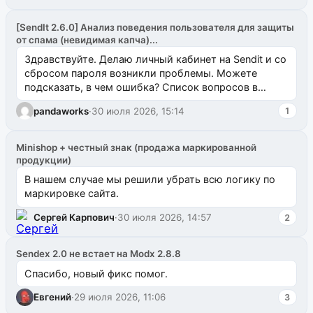
[SendIt 2.6.0] Анализ поведения пользователя для защиты
от спама (невидимая капча)...
Здравствуйте. Делаю личный кабинет на Sendit и со
сбросом пароля возникли проблемы. Можете
подсказать, в чем ошибка? Список вопросов в
одноименном разделе на modx.pro пока пуст, и,...
pandaworks
·
30 июля 2026, 15:14
1
Minishop + честный знак (продажа маркированной
продукции)
В нашем случае мы решили убрать всю логику по
маркировке сайта.
Сергей Карпович
·
30 июля 2026, 14:57
2
Sendex 2.0 не встает на Modx 2.8.8
Спасибо, новый фикс помог.
Евгений
·
29 июля 2026, 11:06
3