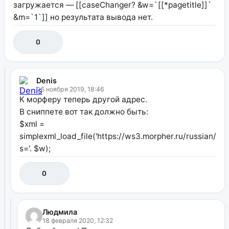
загружается — [[caseChanger? &w=`[[*pagetitle]]`
&m=`1`]] но результата вывода нет.
0
Denis
06 ноября 2019, 18:46
К морферу теперь другой адрес.
В сниппете вот так должно быть:
$xml =
simplexml_load_file('https://ws3.morpher.ru/russian/de
s='. $w);
0
Людмила
18 февраля 2020, 12:32