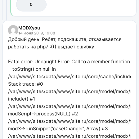
0
MODXyou
14 июня 2019, 19:08
Добрый день! Ребят, подскажите, отказывается
работать на php7 :((( выдает ошибку:
Fatal error: Uncaught Error: Call to a member function
__toString() on null in
/var/www/sites/data/www/site.ru/core/cache/includes/
Stack trace: #0
/var/www/sites/data/www/site.ru/core/model/modx/mods
include() #1
/var/www/sites/data/www/site.ru/core/model/modx/modx
modScript->process(NULL) #2
/var/www/sites/data/www/site.ru/core/model/modx/filter
modX->runSnippet('caseChanger', Array) #3
/var/www/sites/data/www/site.ru/core/model/modx/modp