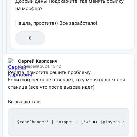
Добрый день! Подскажите, где менять ссылку
на морфер?
Нашла, простите)) Всё заработало!
0
Сергей Карпович
29 февраля 2024, 15:42
Ребята, помогите решить проблему.
Если morpher.ru не отвечает, то у меня падает вся
станица (все что после вызова идет)
Вызываю так:
{caseChanger' | snippet : ['w' => $players_count