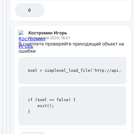
0
Костромин Игорь
29 февраля 2024, 18:01
В сниппете проверяйте приходящий объект на
ошибки
$xml = simplexml_load_file('http://api.morph
if ($xml == false) {

    exit();

}