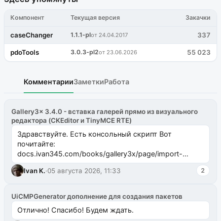
Компонент
Текущая версия
Закачки
caseChanger
1.1.1-pl
337
от 24.04.2017
pdoTools
3.0.3-pl2
55 023
от 23.06.2026
Комментарии
Заметки
Работа
Gallery3x 3.4.0 - вставка галерей прямо из визуального
редактора (CKEditor и TinyMCE RTE)
Здравствуйте. Есть консольный скрипт Вот
почитайте:
docs.ivan345.com/books/gallery3x/page/import-
ms2galleryphp
Ivan K.
·
05 августа 2026, 11:33
2
UiCMPGenerator дополнение для создания пакетов
Отлично! Спасибо! Будем ждать.