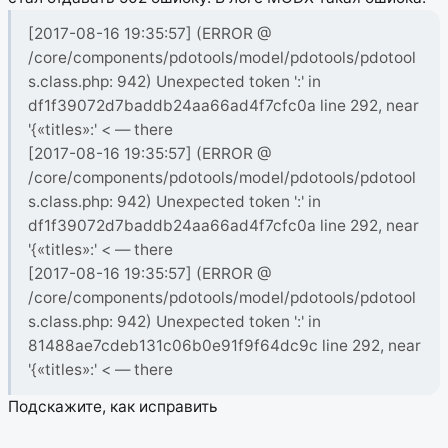
[2017-08-16 19:35:57] (ERROR @
/core/components/pdotools/model/pdotools/pdotool
s.class.php: 942) Unexpected token ':' in
df1f39072d7baddb24aa66ad4f7cfc0a line 292, near
'{«titles»:' < — there
[2017-08-16 19:35:57] (ERROR @
/core/components/pdotools/model/pdotools/pdotool
s.class.php: 942) Unexpected token ':' in
df1f39072d7baddb24aa66ad4f7cfc0a line 292, near
'{«titles»:' < — there
[2017-08-16 19:35:57] (ERROR @
/core/components/pdotools/model/pdotools/pdotool
s.class.php: 942) Unexpected token ':' in
81488ae7cdeb131c06b0e91f9f64dc9c line 292, near
'{«titles»:' < — there
Подскажите, как исправить