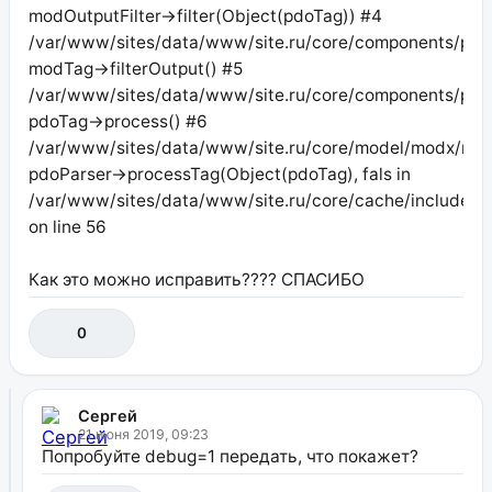
modOutputFilter->filter(Object(pdoTag)) #4
/var/www/sites/data/www/site.ru/core/components/pdot
modTag->filterOutput() #5
/var/www/sites/data/www/site.ru/core/components/pdoto
pdoTag->process() #6
/var/www/sites/data/www/site.ru/core/model/modx/modp
pdoParser->processTag(Object(pdoTag), fals in
/var/www/sites/data/www/site.ru/core/cache/includes/
on line 56
Как это можно исправить???? СПАСИБО
0
Сергей
21 июня 2019, 09:23
Попробуйте debug=1 передать, что покажет?