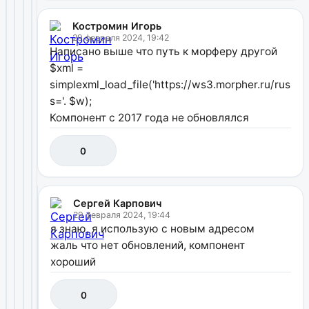
Костромин Игорь
29 февраля 2024, 19:42
Написано выше что путь к морферу другой
$xml =
simplexml_load_file('https://ws3.morpher.ru/russia
s='. $w);
Компонент с 2017 года не обновлялся
0
Сергей Карпович
29 февраля 2024, 19:44
я знаю, я использую с новым адресом
жаль что нет обновлений, компонент
хороший
0