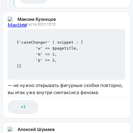
Максим Кузнецов
17 августа 2017, 12:12
{'caseChanger' | snippet : [

	'w' => $pagetitle, 

	'm' => 1, 

	'p' => 2, 

]}
— не нужно открывать фигурные скобки повторно,
вы итак уже внутри синтаксиса фенома.
+1
Алексей Шумаев