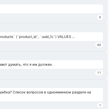
6
ucts` (`product_id`, `uuid_1c`) VALUES ...
89
нают думать, что я им должен.
11
ошибка? Список вопросов в одноименном разделе на
1