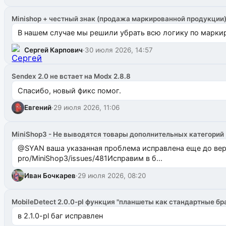
Minishop + честный знак (продажа маркированной продукции
В нашем случае мы решили убрать всю логику по маркир
Сергей Карпович
·
30 июля 2026, 14:57
Sendex 2.0 не встает на Modx 2.8.8
Спасибо, новый фикс помог.
Евгений
·
29 июля 2026, 11:06
MiniShop3 - Не выводятся товары дополнительных категорий
@SYAN ваша указанная проблема исправлена еще до версии 1.2.3 @Павлик Мышкин завел: gith
pro/MiniShop3/issues/481Исправим в б...
Иван Бочкарев
·
29 июля 2026, 08:20
MobileDetect 2.0.0-pl функция "планшеты как стандартные бр
в 2.1.0-pl баг исправлен