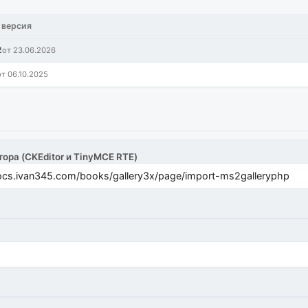
 версия
2
от 23.06.2026
от 06.10.2025
тора (CKEditor и TinyMCE RTE)
cs.ivan345.com/books/gallery3x/page/import-ms2galleryphp