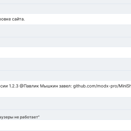
)
овке сайта.
ub.com/modx-pro/MiniShop3/issues/480 github.com/modx-
аузеры не работает"