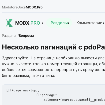
Modstore
Docs
MODX.Pro
MODX
.PRO
Разделы
Комментарии
Разделы
Вопросы
Несколько пагинаций с pdoP
Здравствуйте. На странице необходимо вывести две
нужно вывести только номер текущей страницы, общ
добавляется возможность перепрыгнуть срезу же на
быть разными, что-то типа:
[[!+page.nav-top]]

                [[!pdoPage?

                    &element=`msProducts@self__produc
                ]]
