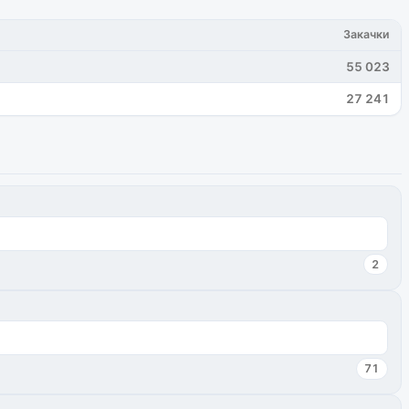
Закачки
55 023
27 241
2
71