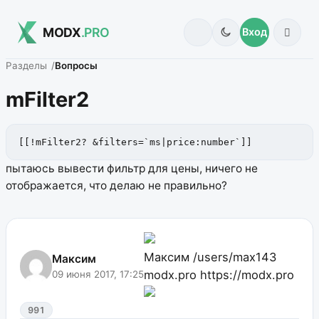
MODX
.PRO
Вход
Разделы
Вопросы
mFilter2
[[!mFilter2? &filters=`ms|price:number`]]
пытаюсь вывести фильтр для цены, ничего не
отображается, что делаю не правильно?
Максим
/users/max143
Максим
modx.pro
https://modx.pro
09 июня 2017, 17:25
991