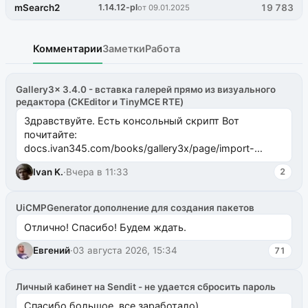
mSearch2
1.14.12-pl
19 783
от 09.01.2025
Комментарии
Заметки
Работа
Gallery3x 3.4.0 - вставка галерей прямо из визуального
редактора (CKEditor и TinyMCE RTE)
Здравствуйте. Есть консольный скрипт Вот
почитайте:
docs.ivan345.com/books/gallery3x/page/import-
ms2galleryphp
Ivan K.
·
Вчера в 11:33
2
UiCMPGenerator дополнение для создания пакетов
Отлично! Спасибо! Будем ждать.
Евгений
·
03 августа 2026, 15:34
71
Личный кабинет на Sendit - не удается сбросить пароль
Спасибо большое, все заработало)