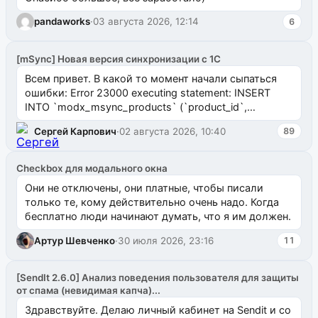
pandaworks
·
03 августа 2026, 12:14
6
[mSync] Новая версия синхронизации с 1С
Всем привет. В какой то момент начали сыпаться
ошибки: Error 23000 executing statement: INSERT
INTO `modx_msync_products` (`product_id`,
`uuid_1c`) VALUES ...
Сергей Карпович
·
02 августа 2026, 10:40
89
Checkbox для модального окна
Они не отключены, они платные, чтобы писали
только те, кому действительно очень надо. Когда
бесплатно люди начинают думать, что я им должен.
Артур Шевченко
·
30 июля 2026, 23:16
11
[SendIt 2.6.0] Анализ поведения пользователя для защиты
от спама (невидимая капча)...
Здравствуйте. Делаю личный кабинет на Sendit и со