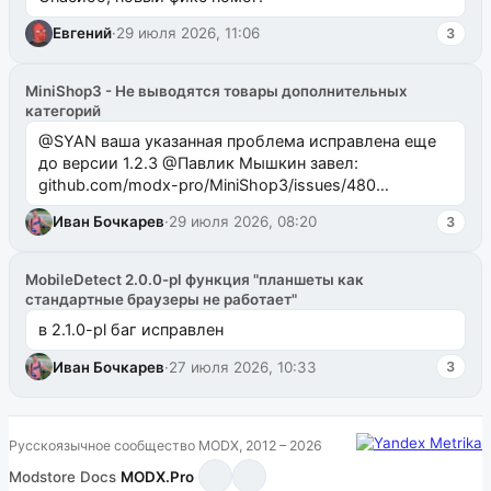
Евгений
·
29 июля 2026, 11:06
3
MiniShop3 - Не выводятся товары дополнительных
категорий
@SYAN ваша указанная проблема исправлена еще
до версии 1.2.3 @Павлик Мышкин завел:
github.com/modx-pro/MiniShop3/issues/480
github.com/modx-pro/MiniShop3/issues/481Исправим
Иван Бочкарев
·
29 июля 2026, 08:20
3
в б...
MobileDetect 2.0.0-pl функция "планшеты как
стандартные браузеры не работает"
в 2.1.0-pl баг исправлен
Иван Бочкарев
·
27 июля 2026, 10:33
3
Русскоязычное сообщество MODX, 2012 – 2026
Modstore
·
Docs
·
MODX.Pro
·