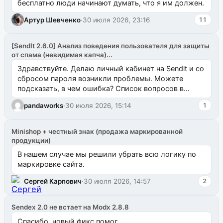
бесплатно люди начинают думать, что я им должен.
Артур Шевченко
·
30 июля 2026, 23:16
11
[SendIt 2.6.0] Анализ поведения пользователя для защиты
от спама (невидимая капча)...
Здравствуйте. Делаю личный кабинет на Sendit и со
сбросом пароля возникли проблемы. Можете
подсказать, в чем ошибка? Список вопросов в
одноименном разделе на modx.pro пока пуст, и,...
pandaworks
·
30 июля 2026, 15:14
1
Minishop + честный знак (продажа маркированной
продукции)
В нашем случае мы решили убрать всю логику по
маркировке сайта.
Сергей Карпович
·
30 июля 2026, 14:57
2
Sendex 2.0 не встает на Modx 2.8.8
Спасибо, новый фикс помог.