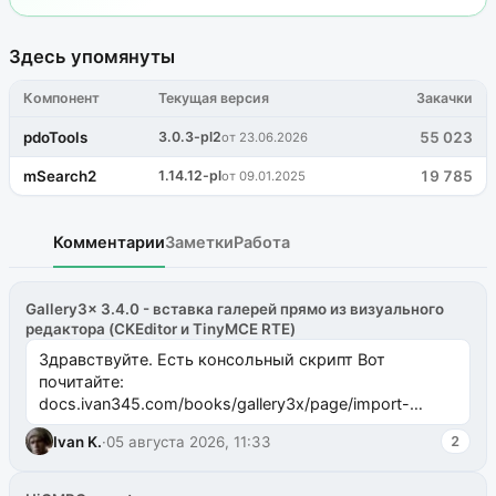
Здесь упомянуты
Компонент
Текущая версия
Закачки
pdoTools
3.0.3-pl2
55 023
от 23.06.2026
mSearch2
1.14.12-pl
19 785
от 09.01.2025
Комментарии
Заметки
Работа
Gallery3x 3.4.0 - вставка галерей прямо из визуального
редактора (CKEditor и TinyMCE RTE)
Здравствуйте. Есть консольный скрипт Вот
почитайте:
docs.ivan345.com/books/gallery3x/page/import-
ms2galleryphp
Ivan K.
·
05 августа 2026, 11:33
2