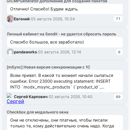
UiCMPGenerator дополнение для создания пакетов
Отлично! Спасибо! Будем ждать.
Евгений
·
03 августа 2026, 15:34
71
Личный кабинет на Sendit - не удается сбросить пароль
Спасибо большое, все заработало)
pandaworks
·
03 августа 2026, 12:14
6
[mSync] Новая версия синхронизации с 1С
Всем привет. В какой то момент начали сыпаться
ошибки: Error 23000 executing statement: INSERT
INTO `modx_msync_products` (`product_id`,
`uuid_1c`) VALUES ...
Сергей Карпович
·
02 августа 2026, 10:40
89
Checkbox для модального окна
Они не отключены, они платные, чтобы писали
только те, кому действительно очень надо. Когда