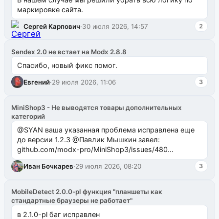
маркировке сайта.
Сергей Карпович
·
30 июля 2026, 14:57
2
Sendex 2.0 не встает на Modx 2.8.8
Спасибо, новый фикс помог.
Евгений
·
29 июля 2026, 11:06
3
MiniShop3 - Не выводятся товары дополнительных
категорий
@SYAN ваша указанная проблема исправлена еще
до версии 1.2.3 @Павлик Мышкин завел:
github.com/modx-pro/MiniShop3/issues/480
github.com/modx-pro/MiniShop3/issues/481Исправим
Иван Бочкарев
·
29 июля 2026, 08:20
3
в б...
MobileDetect 2.0.0-pl функция "планшеты как
стандартные браузеры не работает"
в 2.1.0-pl баг исправлен