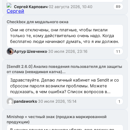
`uuid_1c`) VALUES ...
Сергей Карпович
·
02 августа 2026, 10:40
89
Checkbox для модального окна
Они не отключены, они платные, чтобы писали
только те, кому действительно очень надо. Когда
бесплатно люди начинают думать, что я им должен.
Артур Шевченко
·
30 июля 2026, 23:16
11
[SendIt 2.6.0] Анализ поведения пользователя для защиты
от спама (невидимая капча)...
Здравствуйте. Делаю личный кабинет на Sendit и со
сбросом пароля возникли проблемы. Можете
подсказать, в чем ошибка? Список вопросов в
одноименном разделе на modx.pro пока пуст, и,...
pandaworks
·
30 июля 2026, 15:14
1
Minishop + честный знак (продажа маркированной
продукции)
В нашем случае мы решили убрать всю логику по