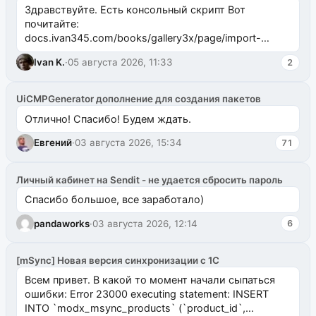
Здравствуйте. Есть консольный скрипт Вот
почитайте:
docs.ivan345.com/books/gallery3x/page/import-
ms2galleryphp
Ivan K.
·
05 августа 2026, 11:33
2
UiCMPGenerator дополнение для создания пакетов
Отлично! Спасибо! Будем ждать.
Евгений
·
03 августа 2026, 15:34
71
Личный кабинет на Sendit - не удается сбросить пароль
Спасибо большое, все заработало)
pandaworks
·
03 августа 2026, 12:14
6
[mSync] Новая версия синхронизации с 1С
Всем привет. В какой то момент начали сыпаться
ошибки: Error 23000 executing statement: INSERT
INTO `modx_msync_products` (`product_id`,