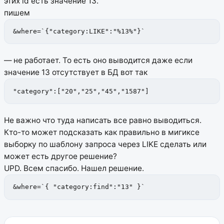
этих id есть значение 13.
пишем
&where=`{"category:LIKE":"%13%"}`
— не работает. То есть оно выводится даже если
значение 13 отсутствует в БД вот так
"category":["20","25","45","1587"]
Не важно что туда написать все равно выводиться.
Кто-то может подсказать как правильно в мигиксе
выборку по шаблону запроса через LIKE сделать или
может есть другое решение?
UPD. Всем спасибо. Нашел решение.
&where=`{ "category:find":"13" }`