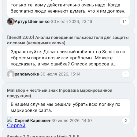
только те, кому действительно очень надо. Когда
бесплатно люди начинают думать, что я им должен.
Артур Шевченко
·
30 июля 2026, 23:16
11
[SendIt 2.6.0] Анализ поведения пользователя для защиты
от спама (невидимая капча)...
Здравствуйте. Делаю личный кабинет на Sendit и со
сбросом пароля возникли проблемы. Можете
подсказать, в чем ошибка? Список вопросов в
одноименном разделе на modx.pro пока пуст, и,...
pandaworks
·
30 июля 2026, 15:14
1
Minishop + честный знак (продажа маркированной
продукции)
В нашем случае мы решили убрать всю логику по
маркировке сайта.
Сергей Карпович
·
30 июля 2026, 14:57
2
Sendex 2.0 не встает на Modx 2.8.8