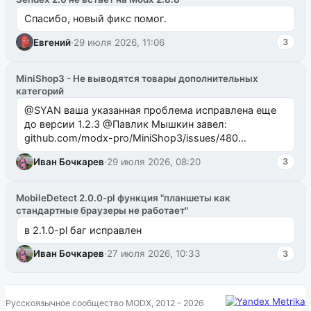
Спасибо, новый фикс помог.
Евгений
·
29 июля 2026, 11:06
3
MiniShop3 - Не выводятся товары дополнительных
категорий
@SYAN ваша указанная проблема исправлена еще
до версии 1.2.3 @Павлик Мышкин завел:
github.com/modx-pro/MiniShop3/issues/480
github.com/modx-pro/MiniShop3/issues/481Исправим
Иван Бочкарев
·
29 июля 2026, 08:20
3
в б...
MobileDetect 2.0.0-pl функция "планшеты как
стандартные браузеры не работает"
в 2.1.0-pl баг исправлен
Иван Бочкарев
·
27 июля 2026, 10:33
3
Русскоязычное сообщество MODX, 2012 – 2026