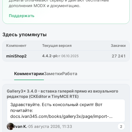
дополнения MODX и документацию.
Поддержать
Здесь упомянуты
Компонент
Текущая версия
Закачки
miniShop2
4.4.2-pl
27 241
от 06.10.2025
Комментарии
Заметки
Работа
Gallery3x 3.4.0 - вставка галерей прямо из визуального
редактора (CKEditor и TinyMCE RTE)
Здравствуйте. Есть консольный скрипт Вот
почитайте:
docs.ivan345.com/books/gallery3x/page/import-
ms2galleryphp
Ivan K.
·
05 августа 2026, 11:33
2