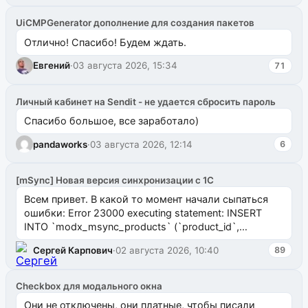
UiCMPGenerator дополнение для создания пакетов
Отлично! Спасибо! Будем ждать.
Евгений
·
03 августа 2026, 15:34
71
Личный кабинет на Sendit - не удается сбросить пароль
Спасибо большое, все заработало)
pandaworks
·
03 августа 2026, 12:14
6
[mSync] Новая версия синхронизации с 1С
Всем привет. В какой то момент начали сыпаться
ошибки: Error 23000 executing statement: INSERT
INTO `modx_msync_products` (`product_id`,
`uuid_1c`) VALUES ...
Сергей Карпович
·
02 августа 2026, 10:40
89
Checkbox для модального окна
Они не отключены, они платные, чтобы писали