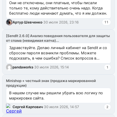
Они не отключены, они платные, чтобы писали
только те, кому действительно очень надо. Когда
бесплатно люди начинают думать, что я им должен.
Артур Шевченко
·
30 июля 2026, 23:16
11
[SendIt 2.6.0] Анализ поведения пользователя для защиты
от спама (невидимая капча)...
Здравствуйте. Делаю личный кабинет на Sendit и со
сбросом пароля возникли проблемы. Можете
подсказать, в чем ошибка? Список вопросов в
одноименном разделе на modx.pro пока пуст, и,...
pandaworks
·
30 июля 2026, 15:14
1
Minishop + честный знак (продажа маркированной
продукции)
В нашем случае мы решили убрать всю логику по
маркировке сайта.
Сергей Карпович
·
30 июля 2026, 14:57
2