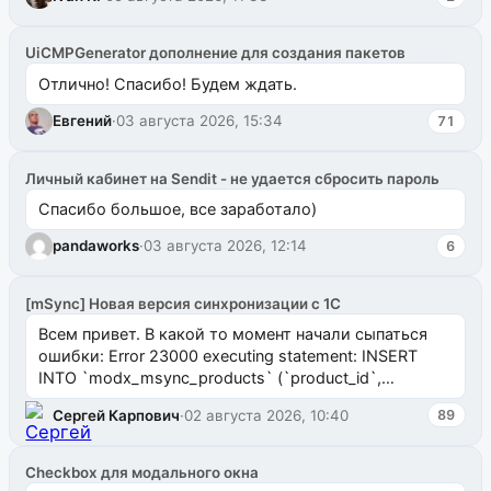
UiCMPGenerator дополнение для создания пакетов
Отлично! Спасибо! Будем ждать.
Евгений
·
03 августа 2026, 15:34
71
Личный кабинет на Sendit - не удается сбросить пароль
Спасибо большое, все заработало)
pandaworks
·
03 августа 2026, 12:14
6
[mSync] Новая версия синхронизации с 1С
Всем привет. В какой то момент начали сыпаться
ошибки: Error 23000 executing statement: INSERT
INTO `modx_msync_products` (`product_id`,
`uuid_1c`) VALUES ...
Сергей Карпович
·
02 августа 2026, 10:40
89
Checkbox для модального окна