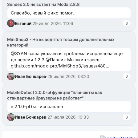
Sendex 2.0 не встает на Modx 2.8.8
Спасибо, новый фикс помог.
Евгений
·
29 июля 2026, 11:06
3
MiniShop3 - Не выводятся товары дополнительных
категорий
@SYAN ваша указанная проблема исправлена еще
до версии 1.2.3 @Павлик Мышкин завел:
github.com/modx-pro/MiniShop3/issues/480
github.com/modx-pro/MiniShop3/issues/481Исправим
Иван Бочкарев
·
29 июля 2026, 08:20
3
в б...
MobileDetect 2.0.0-pl функция "планшеты как
стандартные браузеры не работает"
в 2.1.0-pl баг исправлен
Иван Бочкарев
·
27 июля 2026, 10:33
3