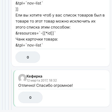
&tpl=`nov-list`
]]
Ели вы хотите чтоб у вас список товаров был в
товаре то этот товар можно исключить их
этого списка этим способом:
&resources=`-[[*id]]`
Чанк карточки товара:
&tpl=`nov-list`
0
Кефирка
12 марта 2017, 18:32
Отлично! Спасибо огромное!
0