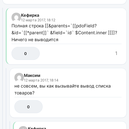
Кефирка
12 марта 2017, 18:12
Полная строка [[&parents=`[[pdoField?
&id=`[[*parent]]` &field=`id` $Content.inner ]]]]?
Ничего не выводится
1
0
Максим
12 марта 2017, 18:14
не совсем, вы как вызывайте вывод списка
товаров?
0
Кефирка