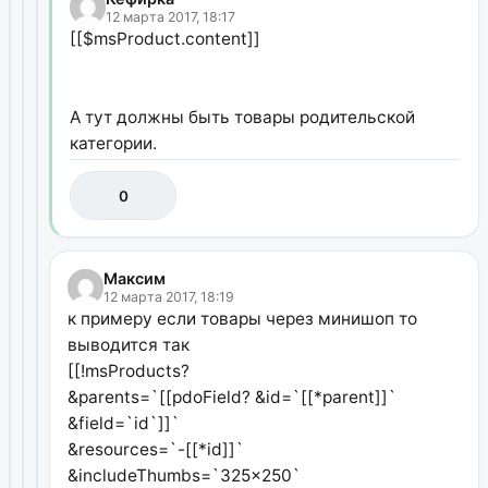
12 марта 2017, 18:17
[[$msProduct.content]]
А тут должны быть товары родительской
категории.
0
Максим
12 марта 2017, 18:19
к примеру если товары через минишоп то
выводится так
[[!msProducts?
&parents=`[[pdoField? &id=`[[*parent]]`
&field=`id`]]`
&resources=`-[[*id]]`
&includeThumbs=`325x250`