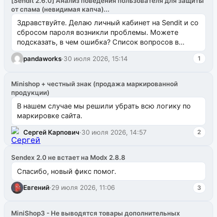
[SendIt 2.6.0] Анализ поведения пользователя для защиты
от спама (невидимая капча)...
Здравствуйте. Делаю личный кабинет на Sendit и со
сбросом пароля возникли проблемы. Можете
подсказать, в чем ошибка? Список вопросов в
одноименном разделе на modx.pro пока пуст, и,...
pandaworks
·
30 июля 2026, 15:14
1
Minishop + честный знак (продажа маркированной
продукции)
В нашем случае мы решили убрать всю логику по
маркировке сайта.
Сергей Карпович
·
30 июля 2026, 14:57
2
Sendex 2.0 не встает на Modx 2.8.8
Спасибо, новый фикс помог.
Евгений
·
29 июля 2026, 11:06
3
MiniShop3 - Не выводятся товары дополнительных