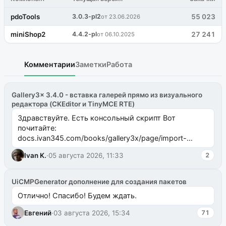
pdoTools
3.0.3-pl2
55 023
от 23.06.2026
miniShop2
4.4.2-pl
27 241
от 06.10.2025
Комментарии
Заметки
Работа
Gallery3x 3.4.0 - вставка галерей прямо из визуального
редактора (CKEditor и TinyMCE RTE)
Здравствуйте. Есть консольный скрипт Вот
почитайте:
docs.ivan345.com/books/gallery3x/page/import-
ms2galleryphp
Ivan K.
·
05 августа 2026, 11:33
2
UiCMPGenerator дополнение для создания пакетов
Отлично! Спасибо! Будем ждать.
Евгений
·
03 августа 2026, 15:34
71