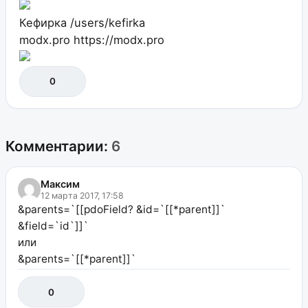
Кефирка
/users/kefirka
modx.pro
https://modx.pro
0
Комментарии:
6
Максим
12 марта 2017, 17:58
&parents=`[[pdoField? &id=`[[*parent]]`
&field=`id`]]`
или
&parents=`[[*parent]]`
0